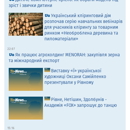
зріст і звички дитини
Український кліринговий дім
розпочав серію навчальних вебінарів
для учасників клірингу за товарним
ринком «Необроблена деревина та
пиломатеріали»
22:07
Як працює агрохолдинг MENORAH: закупівля зерна
та міжнародний експорт
Виставку «Ї» української
художниці Оксани Самійленко
презентували у Рівному
Рівне, Нетішин, Здолбунів -
Академія «FOX» запрошує до танцю
15:16