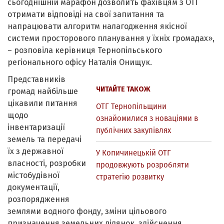
сьогоднішній марафон дозволить фахівцям з ОТГ
отримати відповіді на свої запитання та
напрацювати алгоритм налагодження якісної
системи просторового планування у їхніх громадах»,
– розповіла керівниця Тернопільського
регіонального офісу Наталія Онищук.
Представників
ЧИТАЙТЕ ТАКОЖ
громад найбільше
цікавили питання
ОТГ Тернопільщини
щодо
ознайомилися з новаціями в
інвентаризації
публічних закупівлях
земель та передачі
їх з державної
У Копичинецькій ОТГ
власності, розробки
продовжують розробляти
містобудівної
стратегію розвитку
документації,
розпорядження
землями водного фонду, зміни цільового
призначення земельних ділянок, здійснення