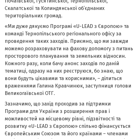
Почаївської, Гусятинської, Тернопільської,
Скалатської та Колиндянської об’єднаних
територіальних громад.
«Ми дуже дякуємо Програмі «U-LEAD з Європою» та
команді Тернопільського регіонального офісу за
проведення таких заходів. Приємно, що ми завжди
можемо розраховувати на фахову допомогу з питань
просторового планування та земельних відносин.
Кожного разу, коли бачу анонс заходів по даній
тематиці, одразу на них реєструюся, бо знаю, що
вони будуть цікавими та корисними», – ділиться
враженнями Галина Кравчинюк, заступниця голови
Великогаївської ОТГ.
Зазначимо, що захід проходив за підтримки
Програми для України з розширення прав і
можливостей на місцевому рівні, підзвітності та
розвитку «U-LEAD з Європою» спільно фінансується
Європейським Союзом та його країнами – членами