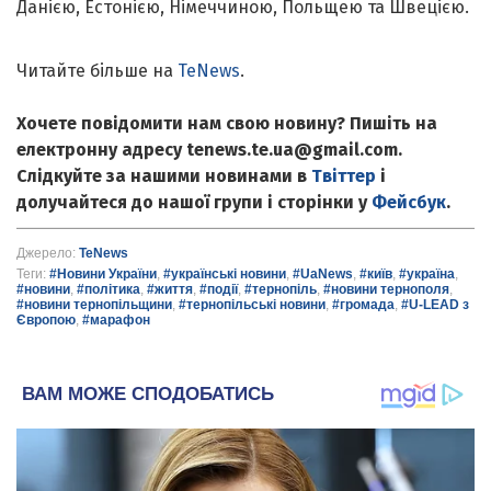
Данією, Естонією, Німеччиною, Польщею та Швецією.
Читайте більше на
TeNews
.
Хочете повідомити нам свою новину? Пишіть на
електронну адресу tenews.te.ua@gmail.com.
Слідкуйте за нашими новинами в
Твіттер
і
долучайтеся до нашої групи і сторінки у
Фейсбук
.
Джерело:
TeNews
Теги:
#Новини України
,
#українські новини
,
#UaNews
,
#київ
,
#україна
,
#новини
,
#політика
,
#життя
,
#події
,
#тернопіль
,
#новини тернополя
,
#новини тернопільщини
,
#тернопільські новини
,
#громада
,
#U-LEAD з
Європою
,
#марафон