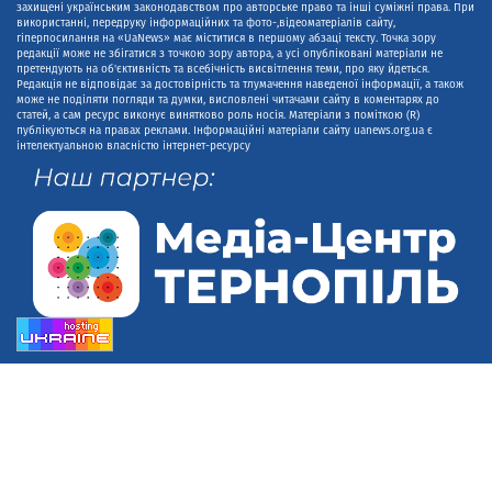
захищені українським законодавством про авторське право та інші суміжні права. При
використанні, передруку інформаційних та фото-,відеоматеріалів сайту,
гіперпосилання на «UaNews» має міститися в першому абзаці тексту. Точка зору
редакції може не збігатися з точкою зору автора, а усі опубліковані матеріали не
претендують на об'єктивність та всебічність висвітлення теми, про яку йдеться.
Редакція не відповідає за достовірність та тлумачення наведеної інформації, а також
може не поділяти погляди та думки, висловлені читачами сайту в коментарях до
статей, а сам ресурс виконує винятково роль носія. Матеріали з поміткою (R)
публікуються на правах реклами. Інформаційні матеріали сайту uanews.org.ua є
інтелектуальною власністю інтернет-ресурсу