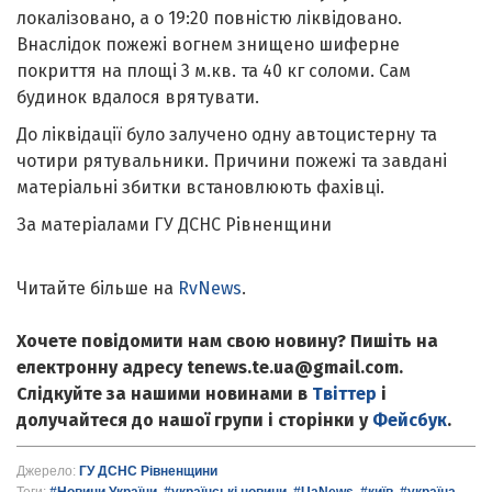
локалізовано, а о 19:20 повністю ліквідовано.
Внаслідок пожежі вогнем знищено шиферне
покриття на площі 3 м.кв. та 40 кг соломи. Сам
будинок вдалося врятувати.
До ліквідації було залучено одну автоцистерну та
чотири рятувальники. Причини пожежі та завдані
матеріальні збитки встановлюють фахівці.
За матеріалами ГУ ДСНС Рівненщини
Читайте більше на
RvNews
.
Хочете повідомити нам свою новину? Пишіть на
електронну адресу tenews.te.ua@gmail.com.
Слідкуйте за нашими новинами в
Твіттер
і
долучайтеся до нашої групи і сторінки у
Фейсбук
.
Джерело:
ГУ ДСНС Рівненщини
Теги:
#Новини України
,
#українські новини
,
#UaNews
,
#київ
,
#україна
,