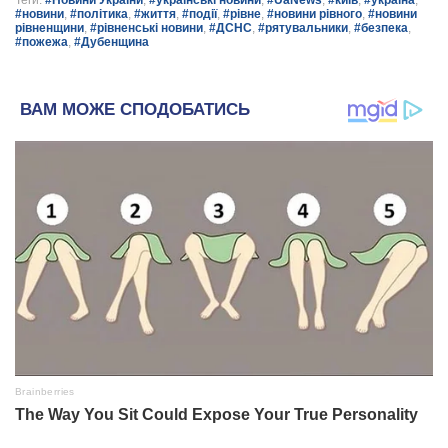
#новини
,
#політика
,
#життя
,
#події
,
#рівне
,
#новини рівного
,
#новини
рівненщини
,
#рівненські новини
,
#ДСНС
,
#рятувальники
,
#безпека
,
#пожежа
,
#Дубенщина