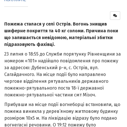
Пожежа сталася у селі Острів. Вогонь знищив
шиферне покриття та 40 кг соломи. Причина поки
що залишається невідомою, матеріальні збитки
підраховують фахівці.
23 липня о 18:55 до Служби порятунку Рівненщини за
номером «101» надійшло повідомлення про пожежу
за адресою: Дубенський р-н, c. Острів, вул.
Сагайдачного. На місце події було направлено
чергове відділення рятувальників державного
пожежно-рятувального поста 18-ї державної
пожежно-рятувальної частини смт Мізоч.
Прибувши на місце події вогнеборці встановили, що
пожежа виникла у дерев’яному житловому будинку
розміром 10х5 м. На ліквідацію відразу було подано
вогнегасні речовини. О 19:12 пожежу було