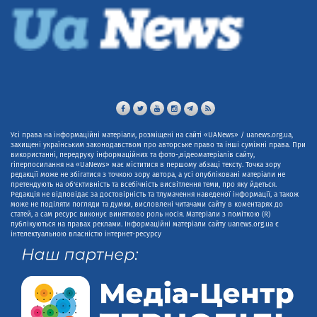
Усі права на інформаційні матеріали, розміщені на сайті «UANews» / uanews.org.ua,
захищені українським законодавством про авторське право та інші суміжні права. При
використанні, передруку інформаційних та фото-,відеоматеріалів сайту,
гіперпосилання на «UaNews» має міститися в першому абзаці тексту. Точка зору
редакції може не збігатися з точкою зору автора, а усі опубліковані матеріали не
претендують на об'єктивність та всебічність висвітлення теми, про яку йдеться.
Редакція не відповідає за достовірність та тлумачення наведеної інформації, а також
може не поділяти погляди та думки, висловлені читачами сайту в коментарях до
статей, а сам ресурс виконує винятково роль носія. Матеріали з поміткою (R)
публікуються на правах реклами. Інформаційні матеріали сайту uanews.org.ua є
інтелектуальною власністю інтернет-ресурсу