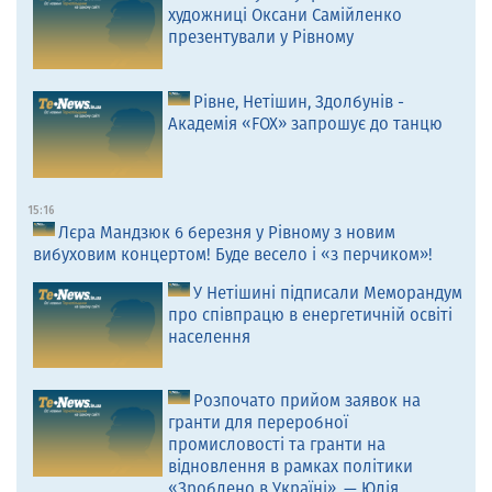
художниці Оксани Самійленко
презентували у Рівному
Рівне, Нетішин, Здолбунів -
Академія «FOX» запрошує до танцю
15:16
Лєра Мандзюк 6 березня у Рівному з новим
вибуховим концертом! Буде весело і «з перчиком»!
У Нетішині підписали Меморандум
про співпрацю в енергетичній освіті
населення
Розпочато прийом заявок на
гранти для переробної
промисловості та гранти на
відновлення в рамках політики
«Зроблено в Україні», — Юлія