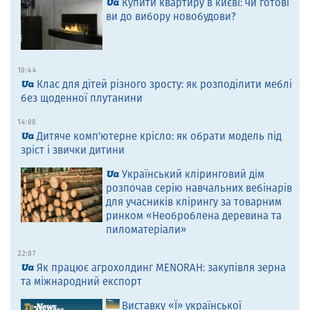
Купити квартиру в києві: чи готові
ви до вибору новобудови?
10:44
Клас для дітей різного зросту: як розподілити меблі
без щоденної плутанини
14:00
Дитяче комп’ютерне крісло: як обрати модель під
зріст і звички дитини
Український кліринговий дім
розпочав серію навчальних вебінарів
для учасників клірингу за товарним
ринком «Необроблена деревина та
пиломатеріали»
22:07
Як працює агрохолдинг MENORAH: закупівля зерна
та міжнародний експорт
Виставку «Ї» української