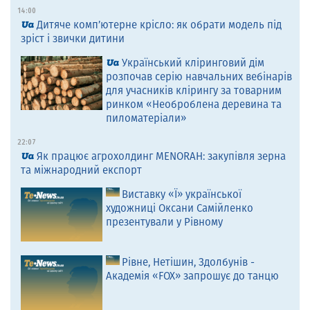
14:00
Дитяче комп’ютерне крісло: як обрати модель під
зріст і звички дитини
Український кліринговий дім
розпочав серію навчальних вебінарів
для учасників клірингу за товарним
ринком «Необроблена деревина та
пиломатеріали»
22:07
Як працює агрохолдинг MENORAH: закупівля зерна
та міжнародний експорт
Виставку «Ї» української
художниці Оксани Самійленко
презентували у Рівному
Рівне, Нетішин, Здолбунів -
Академія «FOX» запрошує до танцю