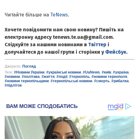
Читайте більше на
TeNews
.
Хочете повідомити нам свою новину? Пишіть на
електронну адресу tenews.te.ua@gmail.com.
Слідкуйте за нашими новинами в
Твіттер
і
долучайтеся до нашої групи і сторінки у
Фейсбук
.
Джерело:
Погляд
Теги:
#Новини України
,
#українські новини
,
#UaNews
,
#київ
,
#україна
,
#новини
,
#політика
,
#життя
,
#події
,
#тернопіль
,
#новини тернополя
,
#новини тернопільщини
,
#тернопільські новини
,
#смерть
,
#рибалка
,
#підліток