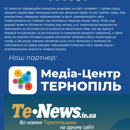
Усі права на інформаційні матеріали, розміщені на сайті «UANews» / uanews.org.ua,
захищені українським законодавством про авторське право та інші суміжні права. При
використанні, передруку інформаційних та фото-,відеоматеріалів сайту,
гіперпосилання на «UaNews» має міститися в першому абзаці тексту. Точка зору
редакції може не збігатися з точкою зору автора, а усі опубліковані матеріали не
претендують на об'єктивність та всебічність висвітлення теми, про яку йдеться.
Редакція не відповідає за достовірність та тлумачення наведеної інформації, а також
може не поділяти погляди та думки, висловлені читачами сайту в коментарях до
статей, а сам ресурс виконує винятково роль носія. Матеріали з поміткою (R)
публікуються на правах реклами. Інформаційні матеріали сайту uanews.org.ua є
інтелектуальною власністю інтернет-ресурсу