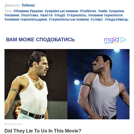
Джерело:
TeNews
Теги:
#Новини України
,
#українські новини
,
#UaNews
,
#київ
,
#україна
,
#новини
,
#політика
,
#життя
,
#події
,
#тернопіль
,
#новини тернополя
,
#новини тернопільщини
,
#тернопільські новини
,
#спирт
,
#податківець