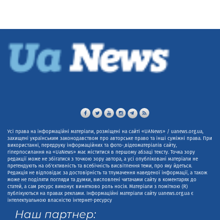
Усі права на інформаційні матеріали, розміщені на сайті «UANews» / uanews.org.ua,
захищені українським законодавством про авторське право та інші суміжні права. При
використанні, передруку інформаційних та фото-,відеоматеріалів сайту,
гіперпосилання на «UaNews» має міститися в першому абзаці тексту. Точка зору
редакції може не збігатися з точкою зору автора, а усі опубліковані матеріали не
претендують на об'єктивність та всебічність висвітлення теми, про яку йдеться.
Редакція не відповідає за достовірність та тлумачення наведеної інформації, а також
може не поділяти погляди та думки, висловлені читачами сайту в коментарях до
статей, а сам ресурс виконує винятково роль носія. Матеріали з поміткою (R)
публікуються на правах реклами. Інформаційні матеріали сайту uanews.org.ua є
інтелектуальною власністю інтернет-ресурсу