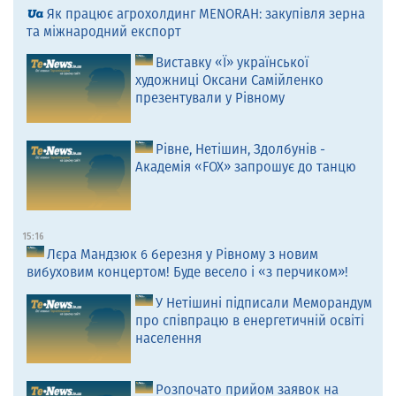
Як працює агрохолдинг MENORAH: закупівля зерна
та міжнародний експорт
Виставку «Ї» української
художниці Оксани Самійленко
презентували у Рівному
Рівне, Нетішин, Здолбунів -
Академія «FOX» запрошує до танцю
15:16
Лєра Мандзюк 6 березня у Рівному з новим
вибуховим концертом! Буде весело і «з перчиком»!
У Нетішині підписали Меморандум
про співпрацю в енергетичній освіті
населення
Розпочато прийом заявок на