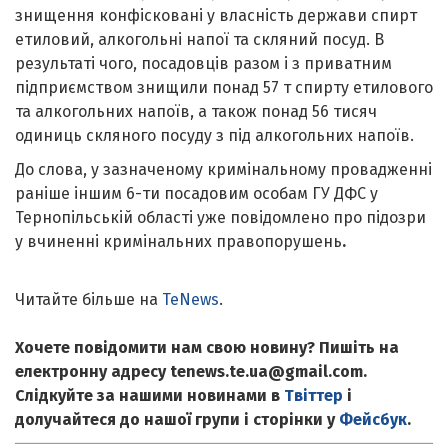
знищення конфісковані у власність держави спирт
етиловий, алкогольні напої та скляний посуд. В
результаті чого, посадовців разом і з приватним
підприємством знищили понад 57 т спирту етилового
та алкогольних напоїв, а також понад 56 тисяч
одиниць скляного посуду з під алкогольних напоїв.
До слова, у зазначеному кримінальному провадженні
раніше іншим 6-ти посадовим особам ГУ ДФС у
Тернопільській області уже повідомлено про підозри
у вчиненні кримінальних правопорушень
.
Читайте більше на
TeNews
.
Хочете повідомити нам свою новину? Пишіть на
електронну адресу tenews.te.ua@gmail.com.
Слідкуйте за нашими новинами в
Твіттер
і
долучайтеся до нашої групи і сторінки у
Фейсбук
.