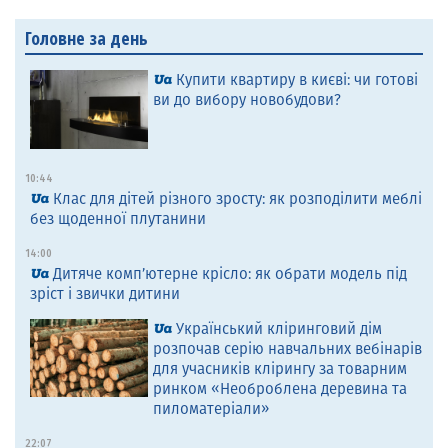
Головне за день
Купити квартиру в києві: чи готові
ви до вибору новобудови?
10:44
Клас для дітей різного зросту: як розподілити меблі
без щоденної плутанини
14:00
Дитяче комп’ютерне крісло: як обрати модель під
зріст і звички дитини
Український кліринговий дім
розпочав серію навчальних вебінарів
для учасників клірингу за товарним
ринком «Необроблена деревина та
пиломатеріали»
22:07