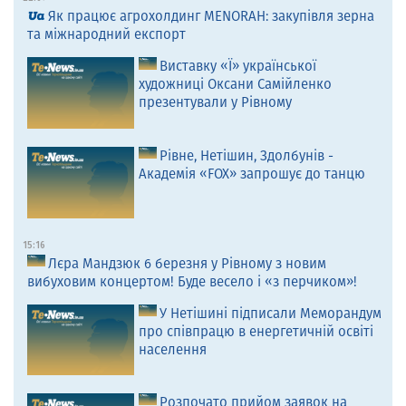
Як працює агрохолдинг MENORAH: закупівля зерна
та міжнародний експорт
Виставку «Ї» української
художниці Оксани Самійленко
презентували у Рівному
Рівне, Нетішин, Здолбунів -
Академія «FOX» запрошує до танцю
15:16
Лєра Мандзюк 6 березня у Рівному з новим
вибуховим концертом! Буде весело і «з перчиком»!
У Нетішині підписали Меморандум
про співпрацю в енергетичній освіті
населення
Розпочато прийом заявок на