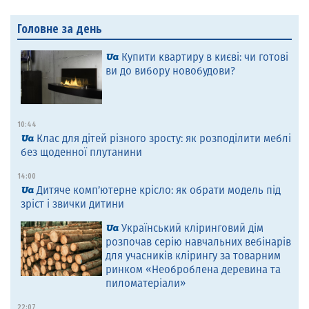
Головне за день
Купити квартиру в києві: чи готові
ви до вибору новобудови?
10:44
Клас для дітей різного зросту: як розподілити меблі
без щоденної плутанини
14:00
Дитяче комп’ютерне крісло: як обрати модель під
зріст і звички дитини
Український кліринговий дім
розпочав серію навчальних вебінарів
для учасників клірингу за товарним
ринком «Необроблена деревина та
пиломатеріали»
22:07