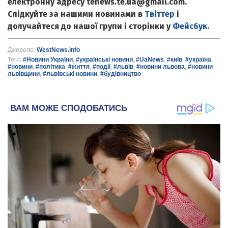
електронну адресу tenews.te.ua@gmail.com.
Слідкуйте за нашими новинами в
Твіттер
і
долучайтеся до нашої групи і сторінки у
Фейсбук
.
Джерело:
WestNews.info
Теги:
#Новини України
,
#українські новини
,
#UaNews
,
#київ
,
#україна
,
#новини
,
#політика
,
#життя
,
#події
,
#львів
,
#новини львова
,
#новини
львівщини
,
#львівські новини
,
#будівництво