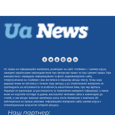
Усі права на інформаційні матеріали, розміщені на сайті «UANews» / uanews.org.ua,
захищені українським законодавством про авторське право та інші суміжні права. При
використанні, передруку інформаційних та фото-,відеоматеріалів сайту,
гіперпосилання на «UaNews» має міститися в першому абзаці тексту. Точка зору
редакції може не збігатися з точкою зору автора, а усі опубліковані матеріали не
претендують на об'єктивність та всебічність висвітлення теми, про яку йдеться.
Редакція не відповідає за достовірність та тлумачення наведеної інформації, а також
може не поділяти погляди та думки, висловлені читачами сайту в коментарях до
статей, а сам ресурс виконує винятково роль носія. Матеріали з поміткою (R)
публікуються на правах реклами. Інформаційні матеріали сайту uanews.org.ua є
інтелектуальною власністю інтернет-ресурсу