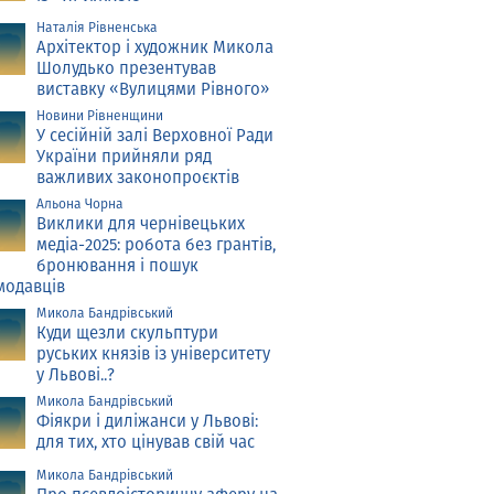
Наталія Рівненська
Архітектор і художник Микола
Шолудько презентував
виставку «Вулицями Рівного»
Новини Рівненщини
У сесійній залі Верховної Ради
України прийняли ряд
важливих законопроєктів
Альона Чорна
Виклики для чернівецьких
медіа-2025: робота без грантів,
бронювання і пошук
модавців
Микола Бандрівський
Куди щезли скульптури
руських князів із університету
у Львові..?
Микола Бандрівський
Фіякри і диліжанси у Львові:
для тих, хто цінував свій час
Микола Бандрівський