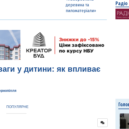
Радіо
деревина та
пиломатеріали»
ваги у дитини: як впливає
ернопілля
Голо
ПОПУЛЯРНЕ