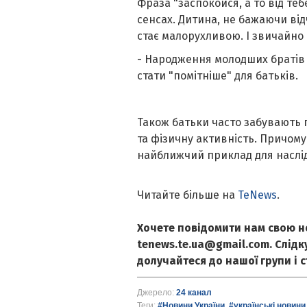
Фраза "заспокойся, а то від теб
сенсах. Дитина, не бажаючи від
стає малорухливою. І звичайно 
- Народження молодших братів 
стати "помітніше" для батьків.
Також батьки часто забувають 
та фізичну активність. Причому
найближчий приклад для наслі
Читайте більше на
TeNews
.
Хочете повідомити нам свою н
tenews.te.ua@gmail.com. Слід
долучайтеся до нашої групи і 
Джерело:
24 канал
Теги:
#Новини України
,
#українські новини