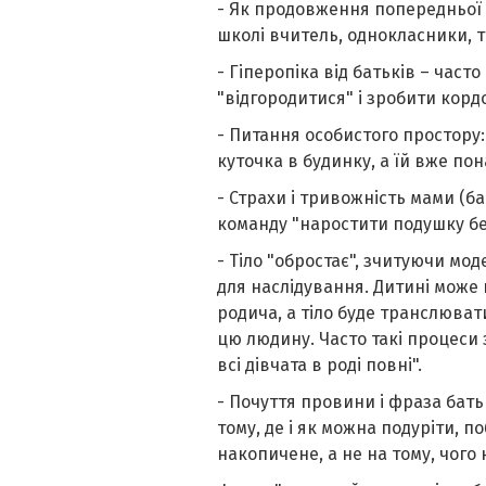
- Як продовження попередньої 
школі вчитель, однокласники, 
- Гіперопіка від батьків – част
"відгородитися" і зробити корд
- Питання особистого простору:
куточка в будинку, а їй вже пон
- Страхи і тривожність мами (б
команду "наростити подушку без
- Тіло "обростає", зчитуючи мод
для наслідування. Дитині може 
родича, а тіло буде транслюват
цю людину. Часто такі процеси 
всі дівчата в роді повні".
- Почуття провини і фраза бать
тому, де і як можна подуріти, п
накопичене, а не на тому, чого 