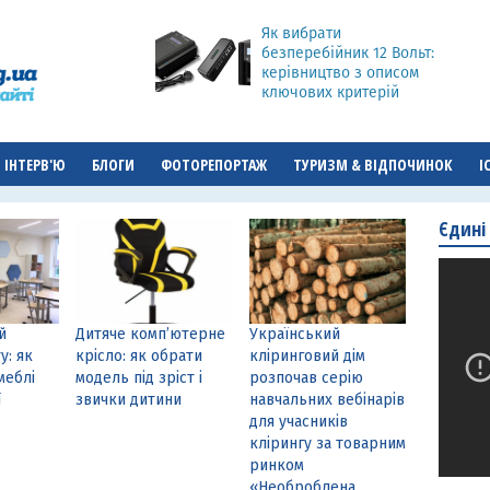
Як вибрати
безперебійник 12 Вольт:
керівництво з описом
ключових критерій
ІНТЕРВ'Ю
БЛОГИ
ФОТОРЕПОРТАЖ
ТУРИЗМ & ВІДПОЧИНОК
І
Єдині
й
Дитяче комп’ютерне
Український
у: як
крісло: як обрати
кліринговий дім
меблі
модель під зріст і
розпочав серію
ї
звички дитини
навчальних вебінарів
для учасників
клірингу за товарним
ринком
«Необроблена