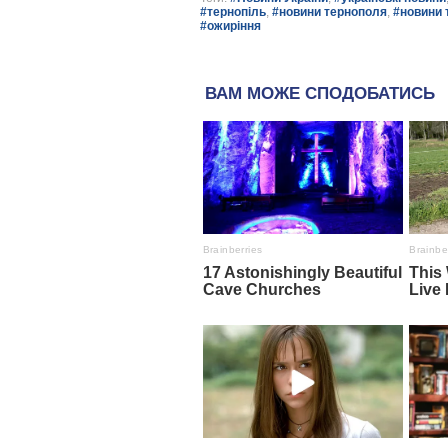
#тернопіль
,
#новини тернополя
,
#новини 
#ожиріння