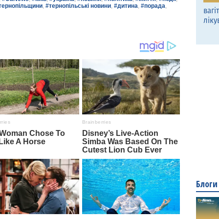
тернопільщини
,
#тернопільські новини
,
#дитина
,
#порада
,
вагі
ліку
Блоги