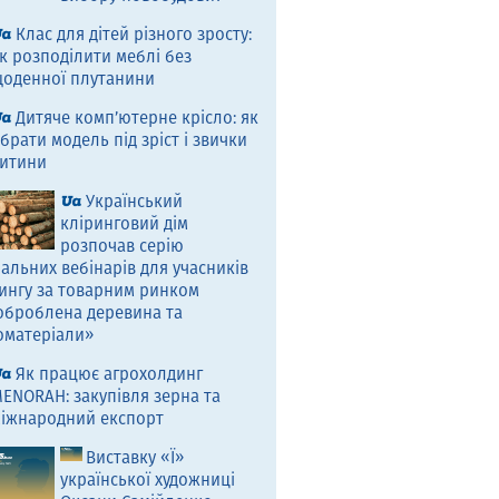
Клас для дітей різного зросту:
к розподілити меблі без
оденної плутанини
Дитяче комп’ютерне крісло: як
брати модель під зріст і звички
итини
Український
кліринговий дім
розпочав серію
альних вебінарів для учасників
ингу за товарним ринком
оброблена деревина та
оматеріали»
Як працює агрохолдинг
ENORAH: закупівля зерна та
іжнародний експорт
Виставку «Ї»
української художниці