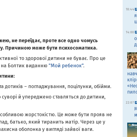
10:44
я
щ
14:00
о
ею, не переїдає, проте все одно чомусь
д
у. Причиною може бути психосоматика.
тивної то здорової дитини не буває. Про це
яна Болтик виданню
"Мой ребенок"
.
навч
итини:
клір
«Не
та дотиків – погладжування, поцілунки, обійми.
пил
о суворі й упереджено ставляться до дитини,
22:07
M
 особливою жорстокістю. Це може бути прояв не
м
ад, батько, який тиранить матір. Через це у
захисна оболонка у вигляді зайвої ваги.