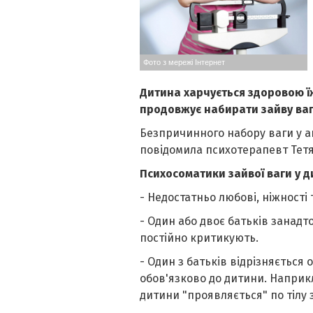
Фото з мережі Інтернет
Дитина харчується здоровою їж
продовжує набирати зайву ваг
Безпричинного набору ваги у ак
повідомила психотерапевт Тет
Психосоматики зайвої ваги у д
- Недостатньо любові, ніжності 
- Один або двоє батьків занадт
постійно критикують.
- Один з батьків відрізняється
обов'язково до дитини. Наприкл
дитини "проявляється" по тілу 