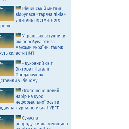
Рівненській митниці
відбулася «гаряча лінія»
з питань постмитного
тролю
Українські вступники,
які перебувають за
межами України, також
жуть скласти НМТ
«Духовний світ
Віктора і Наталії
Проданчуків»
ставили у Рівному
Оголошено новий
набір на курс
неформальної освіти
идична журналістика» НУВГП
Сучасна
репродуктивна медицина