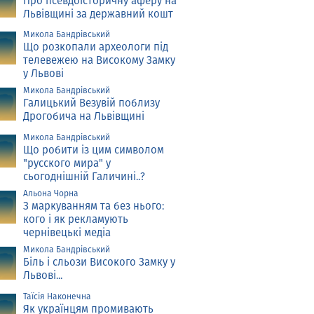
Про псевдоісторичну аферу на
Львівщині за державний кошт
Микола Бандрівський
Що розкопали археологи під
телевежею на Високому Замку
у Львові
Микола Бандрівський
Галицький Везувій поблизу
Дрогобича на Львівщині
Микола Бандрівський
Що робити із цим символом
"русского мира" у
сьогоднішній Галичині..?
Альона Чорна
З маркуванням та без нього:
кого і як рекламують
чернівецькі медіа
Микола Бандрівський
Біль і сльози Високого Замку у
Львові...
Таїсія Наконечна
Як українцям промивають