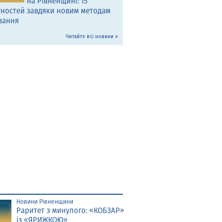
на Рівненщині: 15
тностей завдяки новим методам
вання
Читайте всі новини »
Новини Рівненщини
Раритет з минулого: «КОБЗАР»
із «ЯРИЖКОЮ»