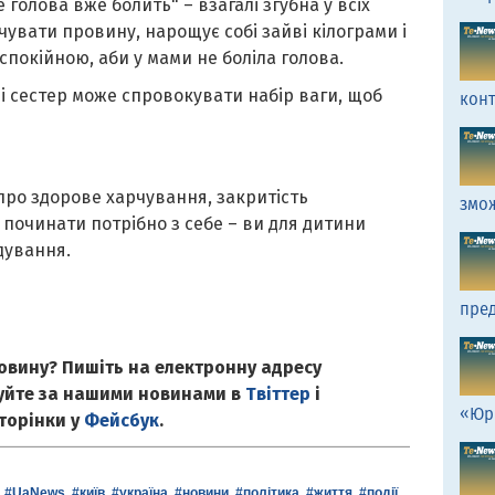
е голова вже болить" – взагалі згубна у всіх
чувати провину, нарощує собі зайві кілограми і
спокійною, аби у мами не боліла голова.
і сестер може спровокувати набір ваги, щоб
кон
про здорове харчування, закритість
змо
 починати потрібно з себе – ви для дитини
дування.
пред
овину? Пишіть на електронну адресу
куйте за нашими новинами в
Твіттер
і
«Юр
сторінки у
Фейсбук
.
,
#UaNews
,
#київ
,
#україна
,
#новини
,
#політика
,
#життя
,
#події
,