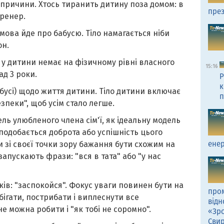
причини. Хтось тиранить дитину поза домом: в
през
тренер.
о мова йде про бабусю. Тіло намагається ніби
он.
 у дитини немає на фізичному рівні власного
15:16
ад 3 роки.
Р
к
абусі) щодо життя дитини. Тіло дитини включає
п
пеки", щоб усім стало легше.
ель улюбленого члена сім'ї, як ідеальну модель
подобається доброта або успішність цього
енер
и зі своєї точки зору бажання бути схожим на
запускають фрази: "вся в тата" або "у нас
ків: "заспокойся". Фокус уваги повинен бути на
пром
обігати, пострибати і виплеснути все
відн
не можна робити і "як тобі не соромно".
«Зро
Сви