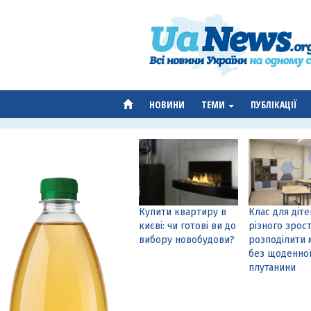
НОВИНИ
ТЕМИ
ПУБЛІКАЦІЇ
Купити квартиру в
Клас для діте
києві: чи готові ви до
різного зрост
вибору новобудови?
розподілити 
без щоденно
плутанини