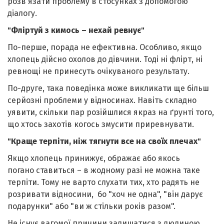
розв'язати проблему в стосунках з допомогою
діалогу.
"Фліртуй з кимось – нехай ревнує"
По-перше, порада не ефективна. Особливо, якщо
хлопець дійсно охолов до дівчини. Тоді ні флірт, ні
ревнощі не принесуть очікуваного результату.
По-друге, така поведінка може викликати ще більш
серйозні проблеми у відносинах. Навіть складно
уявити, скільки пар розійшлися якраз на ґрунті того,
що хтось захотів когось змусити приревнувати.
"Краще терпіти, ніж тягнути все на своїх плечах"
Якщо хлопець принижує, ображає або якось
погано ставиться – в жодному разі не можна таке
терпіти. Тому не варто слухати тих, хто радять не
розривати відносини, бо "хоч не одна", "він дарує
подарунки" або "ви ж стільки років разом".
Не існує вагомої причини залишатися з людиною,