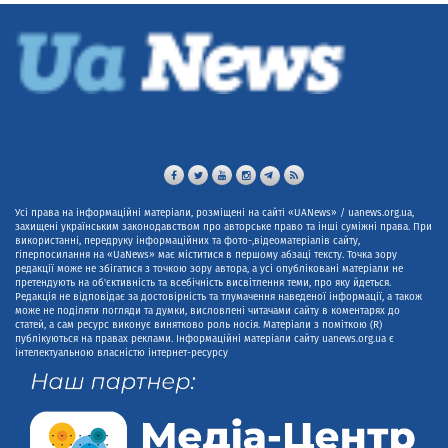
Усі права на інформаційні матеріали, розміщені на сайті «UANews» / uanews.org.ua,
захищені українським законодавством про авторське право та інші суміжні права. При
використанні, передруку інформаційних та фото-,відеоматеріалів сайту,
гіперпосилання на «UaNews» має міститися в першому абзаці тексту. Точка зору
редакції може не збігатися з точкою зору автора, а усі опубліковані матеріали не
претендують на об'єктивність та всебічність висвітлення теми, про яку йдеться.
Редакція не відповідає за достовірність та тлумачення наведеної інформації, а також
може не поділяти погляди та думки, висловлені читачами сайту в коментарях до
статей, а сам ресурс виконує винятково роль носія. Матеріали з поміткою (R)
публікуються на правах реклами. Інформаційні матеріали сайту uanews.org.ua є
інтелектуальною власністю інтернет-ресурсу