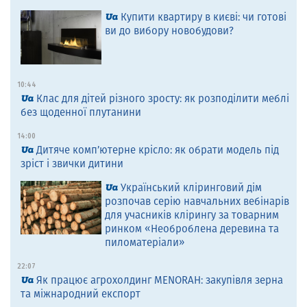
Купити квартиру в києві: чи готові
ви до вибору новобудови?
10:44
Клас для дітей різного зросту: як розподілити меблі
без щоденної плутанини
14:00
Дитяче комп’ютерне крісло: як обрати модель під
зріст і звички дитини
Український кліринговий дім
розпочав серію навчальних вебінарів
для учасників клірингу за товарним
ринком «Необроблена деревина та
пиломатеріали»
22:07
Як працює агрохолдинг MENORAH: закупівля зерна
та міжнародний експорт