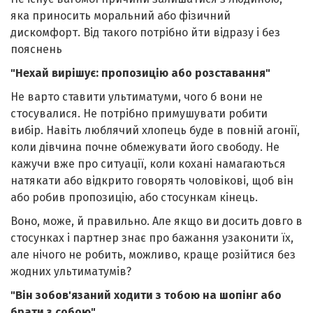
яка приносить моральний або фізичний
дискомфорт. Від такого потрібно йти відразу і без
пояснень
"Нехай вирішує: пропозицію або розставання"
Не варто ставити ультиматуми, чого б вони не
стосувалися. Не потрібно примушувати робити
вибір. Навіть люблячий хлопець буде в повній агонії,
коли дівчина почне обмежувати його свободу. Не
кажучи вже про ситуації, коли кохані намагаються
натякати або відкрито говорять чоловікові, щоб він
або робив пропозицію, або стосункам кінець.
Воно, може, й правильно. Але якщо ви досить довго в
стосунках і партнер знає про бажання узаконити їх,
але нічого не робить, можливо, краще розійтися без
жодних ультиматумів?
"Він зобов'язаний ходити з тобою на шопінг або
брати з собою"