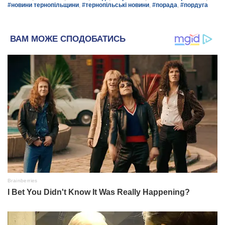
#новини тернопільщини
,
#тернопільські новини
,
#порада
,
#пордуга