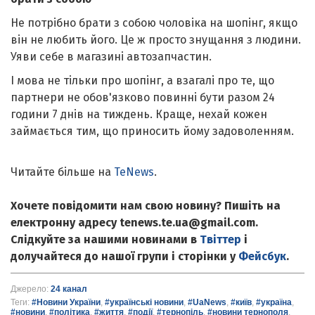
Не потрібно брати з собою чоловіка на шопінг, якщо
він не любить його. Це ж просто знущання з людини.
Уяви себе в магазині автозапчастин.
І мова не тільки про шопінг, а взагалі про те, що
партнери не обов'язково повинні бути разом 24
години 7 днів на тиждень. Краще, нехай кожен
займається тим, що приносить йому задоволенням.
Читайте більше на
TeNews
.
Хочете повідомити нам свою новину? Пишіть на
електронну адресу tenews.te.ua@gmail.com.
Слідкуйте за нашими новинами в
Твіттер
і
долучайтеся до нашої групи і сторінки у
Фейсбук
.
Джерело:
24 канал
Теги:
#Новини України
,
#українські новини
,
#UaNews
,
#київ
,
#україна
,
#новини
,
#політика
,
#життя
,
#події
,
#тернопіль
,
#новини тернополя
,