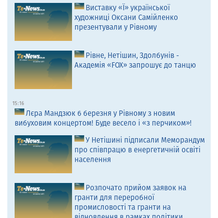
Виставку «Ї» української
художниці Оксани Самійленко
презентували у Рівному
Рівне, Нетішин, Здолбунів -
Академія «FOX» запрошує до танцю
15:16
Лєра Мандзюк 6 березня у Рівному з новим
вибуховим концертом! Буде весело і «з перчиком»!
У Нетішині підписали Меморандум
про співпрацю в енергетичній освіті
населення
Розпочато прийом заявок на
гранти для переробної
промисловості та гранти на
відновлення в рамках політики