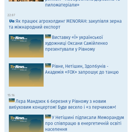
пиломатеріали»
22:07
Як працює агрохолдинг MENORAH: закупівля зерна
та міжнародний експорт
Виставку «Ї» української
художниці Оксани Самійленко
презентували у Рівному
Рівне, Нетішин, Здолбунів -
Академія «FOX» запрошує до танцю
15:16
Лєра Мандзюк 6 березня у Рівному з новим
вибуховим концертом! Буде весело і «з перчиком»!
У Нетішині підписали Меморандум
про співпрацю в енергетичній освіті
населення