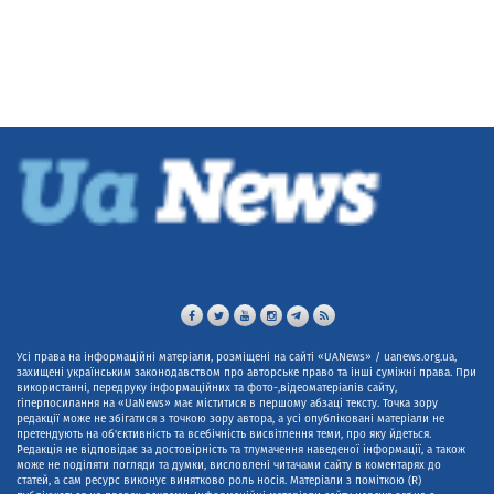
Усі права на інформаційні матеріали, розміщені на сайті «UANews» / uanews.org.ua,
захищені українським законодавством про авторське право та інші суміжні права. При
використанні, передруку інформаційних та фото-,відеоматеріалів сайту,
гіперпосилання на «UaNews» має міститися в першому абзаці тексту. Точка зору
редакції може не збігатися з точкою зору автора, а усі опубліковані матеріали не
претендують на об'єктивність та всебічність висвітлення теми, про яку йдеться.
Редакція не відповідає за достовірність та тлумачення наведеної інформації, а також
може не поділяти погляди та думки, висловлені читачами сайту в коментарях до
статей, а сам ресурс виконує винятково роль носія. Матеріали з поміткою (R)