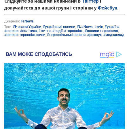
Слідкуйте за нашими новинами в
Твіттер
і
долучайтеся до нашої групи і сторінки у
Фейсбук
.
Джерело:
TeNews
Теги:
#Новини України
,
#українські новини
,
#UaNews
,
#київ
,
#україна
,
#новини
,
#політика
,
#життя
,
#події
,
#тернопіль
,
#новини тернополя
,
#новини тернопільщини
,
#тернопільські новини
,
#розшук
,
#медзаклад