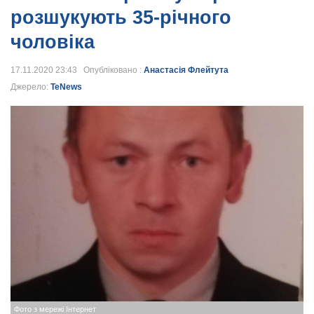
розшукують 35-річного
чоловіка
17.11.2020 23:43 Опубліковано :
Анастасія Флейтута
Джерело:
TeNews
Фото з мережі Інтернет