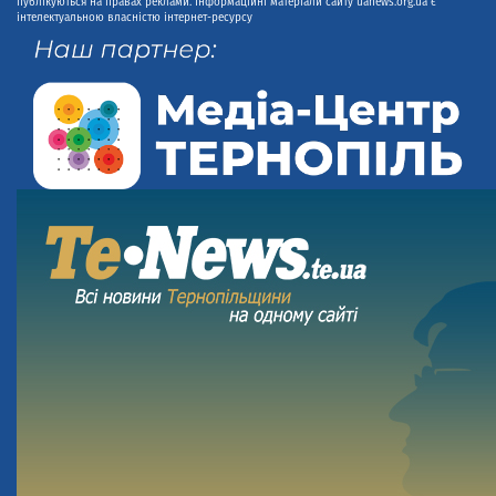
публікуються на правах реклами. Інформаційні матеріали сайту uanews.org.ua є
інтелектуальною власністю інтернет-ресурсу