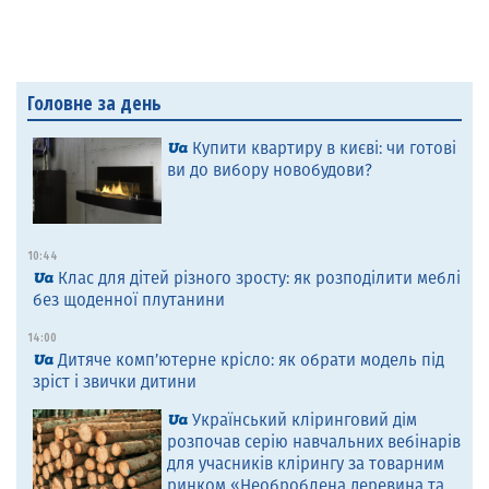
Головне за день
Купити квартиру в києві: чи готові
ви до вибору новобудови?
10:44
Клас для дітей різного зросту: як розподілити меблі
без щоденної плутанини
14:00
Дитяче комп’ютерне крісло: як обрати модель під
зріст і звички дитини
Український кліринговий дім
розпочав серію навчальних вебінарів
для учасників клірингу за товарним
ринком «Необроблена деревина та