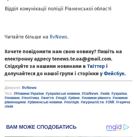
Відділ комунікації поліції Рівненської області
Читайте більше на
RvNews
.
Хочете повідомити нам свою новину? Пишіть на
електронну адресу tenews.te.ua@gmail.com.
Слідкуйте за нашими новинами в
Твіттер
і
долучайтеся до нашої групи і сторінки у
Фейсбук
.
Джерело:
RvNews
Теги:
#Новини України
,
#українські новини
,
#UaNews
,
#київ
,
#україна
,
#новини
,
#політика
,
#життя
,
#події
,
#рівне
,
#новини рівного
,
#новини
рівненщини
,
#рівненські новини
,
#поліція
,
#журналісти
,
#ЗМІ
,
#гаряча
лінія