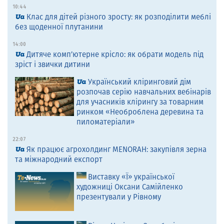
10:44
Клас для дітей різного зросту: як розподілити меблі
без щоденної плутанини
14:00
Дитяче комп’ютерне крісло: як обрати модель під
зріст і звички дитини
Український кліринговий дім
розпочав серію навчальних вебінарів
для учасників клірингу за товарним
ринком «Необроблена деревина та
пиломатеріали»
22:07
Як працює агрохолдинг MENORAH: закупівля зерна
та міжнародний експорт
Виставку «Ї» української
художниці Оксани Самійленко
презентували у Рівному