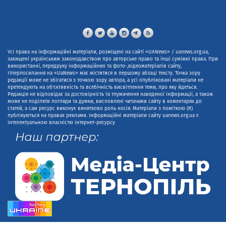
Усі права на інформаційні матеріали, розміщені на сайті «UANews» / uanews.org.ua,
захищені українським законодавством про авторське право та інші суміжні права. При
використанні, передруку інформаційних та фото-,відеоматеріалів сайту,
гіперпосилання на «UaNews» має міститися в першому абзаці тексту. Точка зору
редакції може не збігатися з точкою зору автора, а усі опубліковані матеріали не
претендують на об'єктивність та всебічність висвітлення теми, про яку йдеться.
Редакція не відповідає за достовірність та тлумачення наведеної інформації, а також
може не поділяти погляди та думки, висловлені читачами сайту в коментарях до
статей, а сам ресурс виконує винятково роль носія. Матеріали з поміткою (R)
публікуються на правах реклами. Інформаційні матеріали сайту uanews.org.ua є
інтелектуальною власністю інтернет-ресурсу