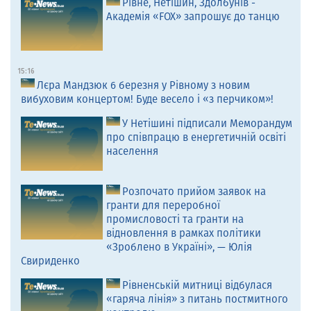
Рівне, Нетішин, Здолбунів -
Академія «FOX» запрошує до танцю
15:16
Лєра Мандзюк 6 березня у Рівному з новим
вибуховим концертом! Буде весело і «з перчиком»!
У Нетішині підписали Меморандум
про співпрацю в енергетичній освіті
населення
Розпочато прийом заявок на
гранти для переробної
промисловості та гранти на
відновлення в рамках політики
«Зроблено в Україні», — Юлія
Свириденко
Рівненській митниці відбулася
«гаряча лінія» з питань постмитного