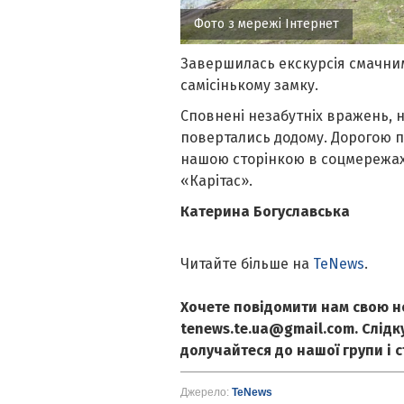
Фото з мережі Інтернет
Завершилась екскурсія смачним
самісінькому замку.
Сповнені незабутніх вражень, н
повертались додому. Дорогою п
нашою сторінкою в соцмережах 
«Карітас».
Катерина Богуславська
Читайте більше на
TeNews
.
Хочете повідомити нам свою н
tenews.te.ua@gmail.com. Слід
долучайтеся до нашої групи і 
Джерело:
TeNews