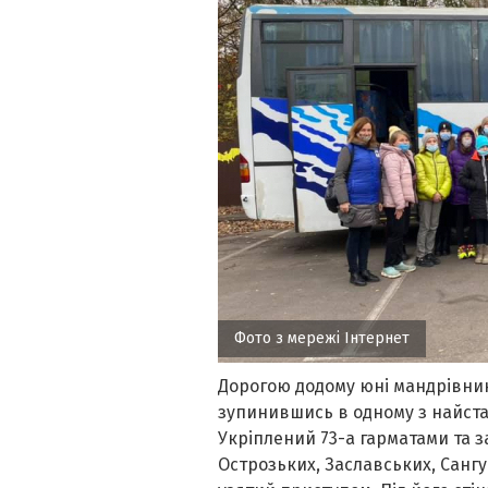
Фото з мережі Інтернет
Дорогою додому юні мандрівники
зупинившись в одному з найста
Укріплений 73-а гарматами та з
Острозьких, Заславських, Санг