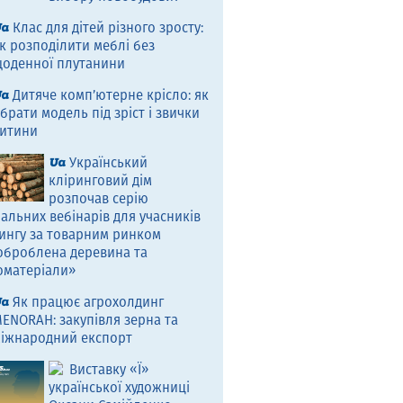
Клас для дітей різного зросту:
к розподілити меблі без
оденної плутанини
Дитяче комп’ютерне крісло: як
брати модель під зріст і звички
итини
Український
кліринговий дім
розпочав серію
альних вебінарів для учасників
ингу за товарним ринком
оброблена деревина та
оматеріали»
Як працює агрохолдинг
ENORAH: закупівля зерна та
іжнародний експорт
Виставку «Ї»
української художниці