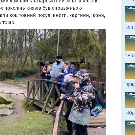
нами ламались татарські списи та шведські
ох поколінь князів був справжньою
али коштовний посуд, книги, картини, ікони,
а тощо.
кон
змо
пред
«Юр