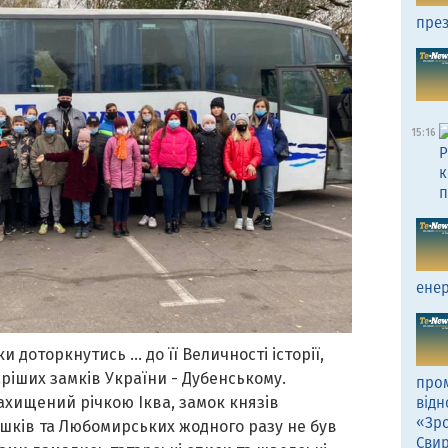
през
15:16
Р
к
п
енер
 доторкнутись … до її Величності історії,
ріших замків України - Дубенському.
пром
ахищений річкою Іква, замок князів
відн
«Зро
ушків та Любомирських жодного разу не був
Сви