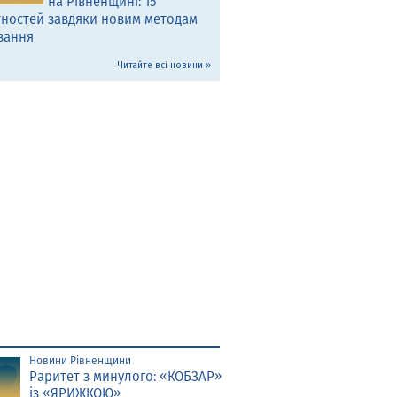
на Рівненщині: 15
тностей завдяки новим методам
вання
Читайте всі новини »
Новини Рівненщини
Раритет з минулого: «КОБЗАР»
із «ЯРИЖКОЮ»