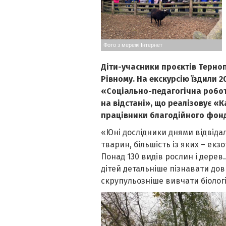
Фото з мережі Інтернет
Діти-учасники проєктів Терноп
Рівному. На екскурсію їздили 2
«Соціально-педагогічна робот
на відстані», що реалізовує «К
працівники благодійного фонд
«Юні дослідники днями відвідал
тварин, більшість із яких – ек
Понад 130 видів рослин і дере
дітей детальніше пізнавати дов
скрупульозніше вивчати біологі