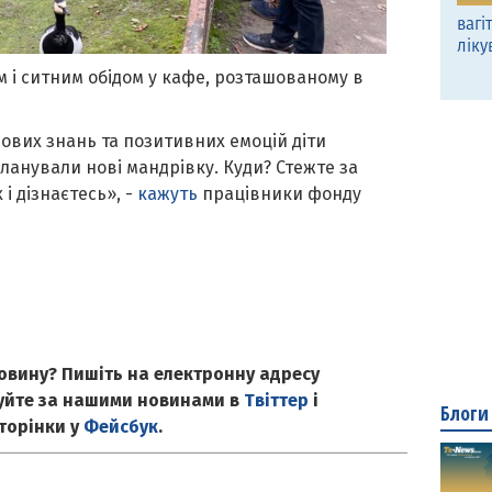
вагі
ліку
 і ситним обідом у кафе, розташованому в
ових знань та позитивних емоцій діти
ланували нові мандрівку. Куди? Стежте за
і дізнаєтесь», -
кажуть
працівники фонду
овину? Пишіть на електронну адресу
куйте за нашими новинами в
Твіттер
і
Блоги
сторінки у
Фейсбук
.