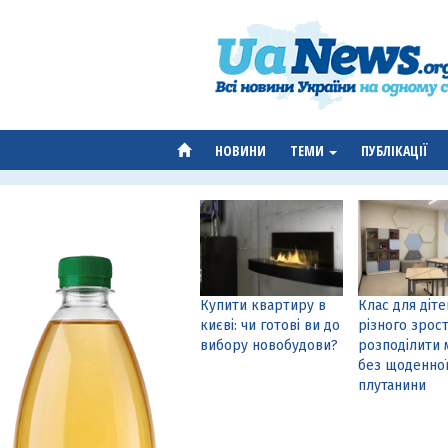
НОВИНИ
ТЕМИ
ПУБЛІКАЦІЇ
Купити квартиру в
Клас для діте
києві: чи готові ви до
різного зрост
вибору новобудови?
розподілити 
без щоденно
плутанини