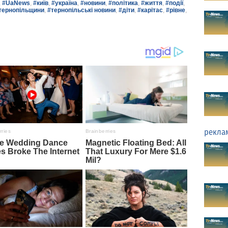
,
#UaNews
,
#київ
,
#україна
,
#новини
,
#політика
,
#життя
,
#події
,
тернопільщини
,
#тернопільські новини
,
#діти
,
#карітас
,
#рівне
,
рекла