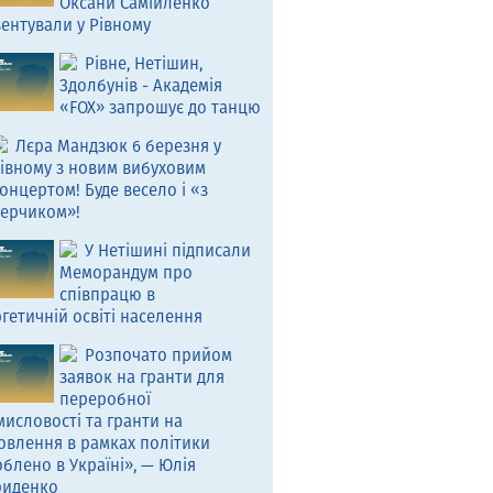
Оксани Самійленко
ентували у Рівному
Рівне, Нетішин,
Здолбунів - Академія
«FOX» запрошує до танцю
Лєра Мандзюк 6 березня у
івному з новим вибуховим
онцертом! Буде весело і «з
ерчиком»!
У Нетішині підписали
Меморандум про
співпрацю в
гетичній освіті населення
Розпочато прийом
заявок на гранти для
переробної
исловості та гранти на
овлення в рамках політики
блено в Україні», — Юлія
риденко