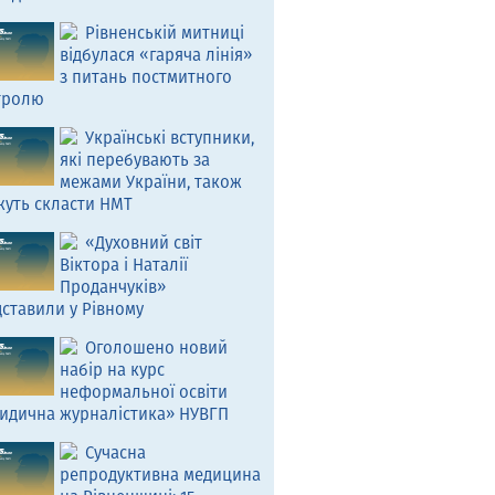
Рівненській митниці
відбулася «гаряча лінія»
з питань постмитного
тролю
Українські вступники,
які перебувають за
межами України, також
жуть скласти НМТ
«Духовний світ
Віктора і Наталії
Проданчуків»
ставили у Рівному
Оголошено новий
набір на курс
неформальної освіти
идична журналістика» НУВГП
Сучасна
репродуктивна медицина