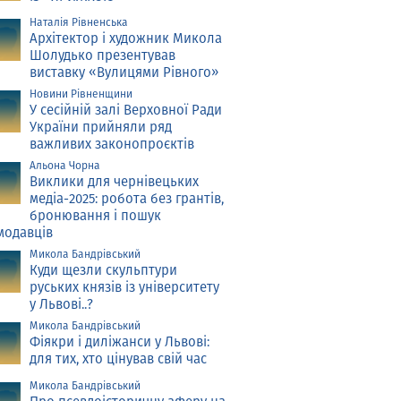
Наталія Рівненська
Архітектор і художник Микола
Шолудько презентував
виставку «Вулицями Рівного»
Новини Рівненщини
У сесійній залі Верховної Ради
України прийняли ряд
важливих законопроєктів
Альона Чорна
Виклики для чернівецьких
медіа-2025: робота без грантів,
бронювання і пошук
модавців
Микола Бандрівський
Куди щезли скульптури
руських князів із університету
у Львові..?
Микола Бандрівський
Фіякри і диліжанси у Львові:
для тих, хто цінував свій час
Микола Бандрівський