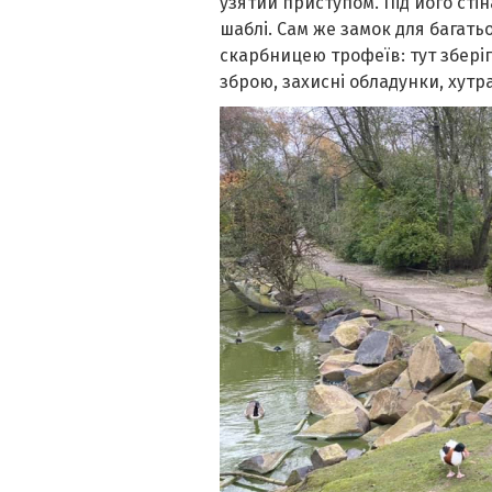
узятий приступом. Під його сті
шаблі. Сам же замок для багать
скарбницею трофеїв: тут зберіг
зброю, захисні обладунки, хутр