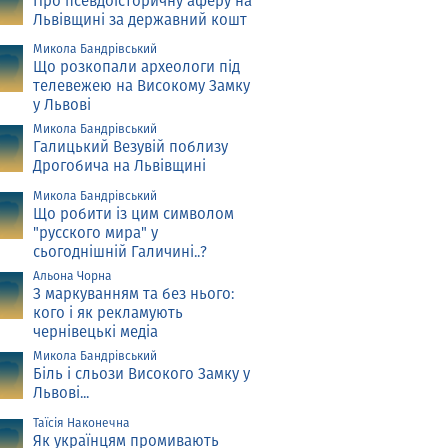
Про псевдоісторичну аферу на
Львівщині за державний кошт
Микола Бандрівський
Що розкопали археологи під
телевежею на Високому Замку
у Львові
Микола Бандрівський
Галицький Везувій поблизу
Дрогобича на Львівщині
Микола Бандрівський
Що робити із цим символом
"русского мира" у
сьогоднішній Галичині..?
Альона Чорна
З маркуванням та без нього:
кого і як рекламують
чернівецькі медіа
Микола Бандрівський
Біль і сльози Високого Замку у
Львові...
Таїсія Наконечна
Як українцям промивають