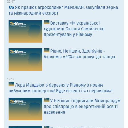
22:07
Як працює агрохолдинг MENORAH: закупівля зерна
та міжнародний експорт
Виставку «Ї» української
художниці Оксани Самійленко
презентували у Рівному
Рівне, Нетішин, Здолбунів -
Академія «FOX» запрошує до танцю
15:16
Лєра Мандзюк 6 березня у Рівному з новим
вибуховим концертом! Буде весело і «з перчиком»!
У Нетішині підписали Меморандум
про співпрацю в енергетичній освіті
населення