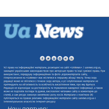
Усі права на інформаційні матеріали, розміщені на сайті «UANews» / uanews.org.ua,
захищені українським законодавством про авторське право та інші суміжні права. При
використанні, передруку інформаційних та фото-,відеоматеріалів сайту,
гіперпосилання на «UaNews» має міститися в першому абзаці тексту. Точка зору
редакції може не збігатися з точкою зору автора, а усі опубліковані матеріали не
претендують на об'єктивність та всебічність висвітлення теми, про яку йдеться.
Редакція не відповідає за достовірність та тлумачення наведеної інформації, а також
може не поділяти погляди та думки, висловлені читачами сайту в коментарях до
статей, а сам ресурс виконує винятково роль носія. Матеріали з поміткою (R)
публікуються на правах реклами. Інформаційні матеріали сайту uanews.org.ua є
інтелектуальною власністю інтернет-ресурсу