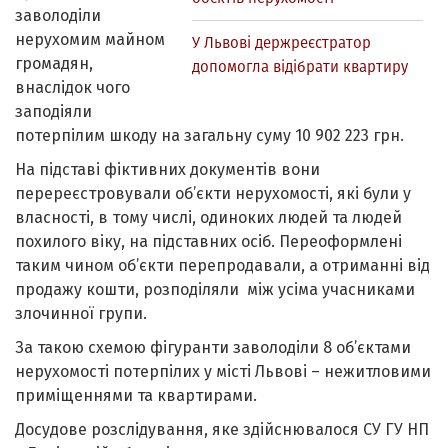
заволоділи
нерухомим майном
У Львові держреєстратор
громадян,
допомогла відібрати квартиру
внаслідок чого
заподіяли
потерпілим шкоду на загальну суму 10 902 223 грн.
На підставі фіктивних документів вони
перереєстровували об’єкти нерухомості, які були у
власності, в тому числі, одиноких людей та людей
похилого віку, на підставних осіб. Переоформлені
таким чином об’єкти перепродавали, а отриманні від
продажу кошти, розподіляли між усіма учасниками
злочинної групи.
За такою схемою фігуранти заволоділи 8 об’єктами
нерухомості потерпілих у місті Львові – нежитловими
приміщеннями та квартирами.
Досудове розслідування, яке здійснювалося СУ ГУ НП