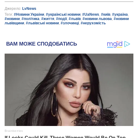
Джерело:
LvNews
Теги:
#Новини України
,
#українські новини
,
#UaNews
,
#київ
,
#україна
,
#новини
,
#політика
,
#життя
,
#події
,
#львів
,
#новини львова
,
#новини
львівщини
,
#львівські новини
,
#злочинці
,
#нерухомість