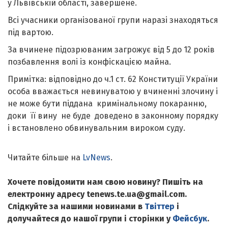
у Львівській області, завершене.
Всі учасники організованої групи наразі знаходяться
під вартою.
За вчинене підозрюваним загрожує від 5 до 12 років
позбавлення волі із конфіскацією майна.
Примітка: відповідно до ч.1 ст. 62 Конституції України
особа вважається невинуватою у вчиненні злочину і
не може бути піддана кримінальному покаранню,
доки її вину не буде доведено в законному порядку
і встановлено обвинувальним вироком суду.
Читайте більше на
LvNews
.
Хочете повідомити нам свою новину? Пишіть на
електронну адресу tenews.te.ua@gmail.com.
Слідкуйте за нашими новинами в
Твіттер
і
долучайтеся до нашої групи і сторінки у
Фейсбук
.