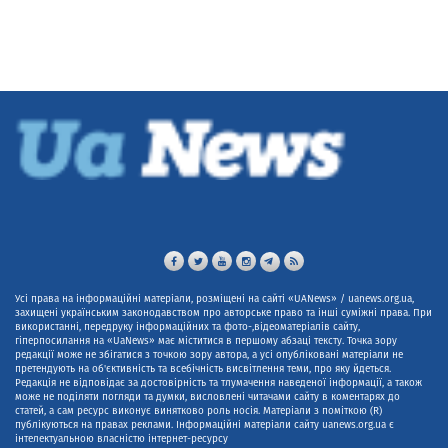
Усі права на інформаційні матеріали, розміщені на сайті «UANews» / uanews.org.ua,
захищені українським законодавством про авторське право та інші суміжні права. При
використанні, передруку інформаційних та фото-,відеоматеріалів сайту,
гіперпосилання на «UaNews» має міститися в першому абзаці тексту. Точка зору
редакції може не збігатися з точкою зору автора, а усі опубліковані матеріали не
претендують на об'єктивність та всебічність висвітлення теми, про яку йдеться.
Редакція не відповідає за достовірність та тлумачення наведеної інформації, а також
може не поділяти погляди та думки, висловлені читачами сайту в коментарях до
статей, а сам ресурс виконує винятково роль носія. Матеріали з поміткою (R)
публікуються на правах реклами. Інформаційні матеріали сайту uanews.org.ua є
інтелектуальною власністю інтернет-ресурсу