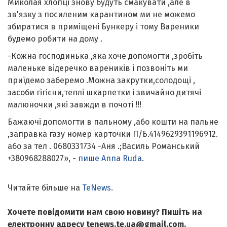
Миколая хлопці знову будуть смакувати ,але в
зв'язку з посиленим карантином ми не можемо
збиратися в приміщені Бункеру і тому Вареники
будемо робити на дому .
-Кожна господинька ,яка хоче допомогти ,зробіть
маленьке відеречко вареників і позвоніть ми
приїдемо заберемо .Можна закрутки,солодощі ,
засоби гігієни,теплі шкарпетки і звичайно дитячі
малюночки ,які завжди в почоті !!!
Бажаючі допомогти в пальному ,або кошти на пальне
,заправка газу номер карточки П/Б.4149629391196912.
або за тел . 0680331734 -Аня .;Василь Романський
+380968288027», -
пише Anna Ruda
.
Читайте більше на
TeNews
.
Хочете повідомити нам свою новину? Пишіть на
електронну адресу tenews.te.ua@gmail.com.