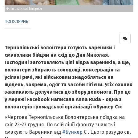
Фото з мережі Інтернет
ПОПУЛЯРНЕ
Тернопільські волонтери готують вареники і
смаколики бійцям на схід до Дня Миколая.
Господині заготовляють цілі відра вареників, а ще,
волонтери збирають солодощі, консервація та
усілякі речі, які військовим знадобляться на
щодень, зокрема, одяг та засоби гігієни. Усіх охочих
закликають долучатися до збору допомоги. Про це
у мережі Facebook написала Anna Ruda - одна з
волонтерів громадської організації «Бункер С»:
«Чергова Тернопільська Волонтерська поїздка на
схід 22-23 грудня. По всій лінії фронту знають і
смакують Вареники від
#Бункер
С . Цього разу до св.