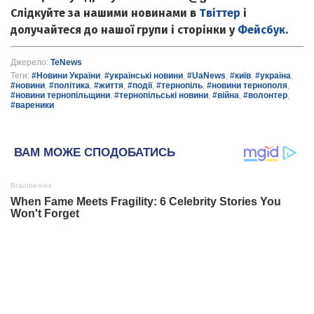
Слідкуйте за нашими новинами в
Твіттер
і
долучайтеся до нашої групи і сторінки у
Фейсбук
.
Джерело:
TeNews
Теги:
#Новини України
,
#українські новини
,
#UaNews
,
#київ
,
#україна
,
#новини
,
#політика
,
#життя
,
#події
,
#тернопіль
,
#новини тернополя
,
#новини тернопільщини
,
#тернопільські новини
,
#війна
,
#волонтер
,
#вареники