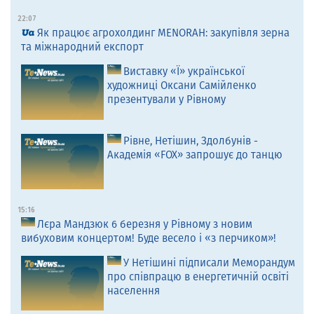
22:07
Як працює агрохолдинг MENORAH: закупівля зерна
та міжнародний експорт
Виставку «Ї» української
художниці Оксани Самійленко
презентували у Рівному
Рівне, Нетішин, Здолбунів -
Академія «FOX» запрошує до танцю
15:16
Лєра Мандзюк 6 березня у Рівному з новим
вибуховим концертом! Буде весело і «з перчиком»!
У Нетішині підписали Меморандум
про співпрацю в енергетичній освіті
населення