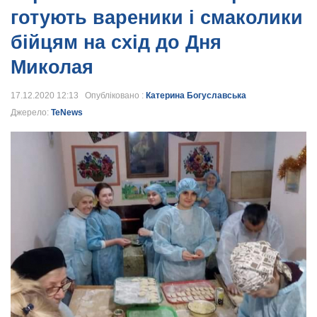
готують вареники і смаколики
бійцям на схід до Дня
Миколая
17.12.2020 12:13 Опубліковано :
Катерина Богуславська
Джерело:
TeNews