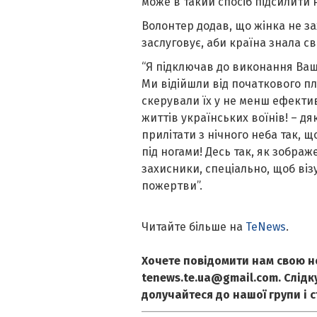
може в такий спосіб підсилити 
Волонтер додав, що жінка не за
заслуговує, аби країна знала св
“Я підключав до виконання Вашо
Ми відійшли від початкового пл
скерували їх у не менш ефекти
життів українських воїнів! – д
прилітати з нічного неба так, щ
під ногами! Десь так, як зображ
захисники, спеціально, щоб віз
пожертви”.
Читайте більше на
TeNews
.
Хочете повідомити нам свою н
tenews.te.ua@gmail.com. Слід
долучайтеся до нашої групи і 