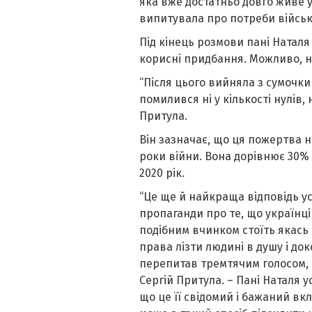
яка вже достатньо довго живе у
випитувала про потреби військ
Під кінець розмови пані Наталя
корисні придбання. Можливо, н
“Після цього вийняла з сумочки і
помилився ні у кількості нулів, 
Притула.
Він зазначає, що ця пожертва н
роки війни. Вона дорівнює 30% в
2020 рік.
“Це ще й найкраща відповідь ус
пропаганди про те, що українці
подібним вчинком стоїть якась 
права лізти людині в душу і док
перепитав тремтячим голосом, 
Сергій Притула. – Пані Наталя у
що це її свідомий і бажаний вк