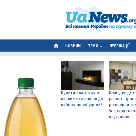
НОВИНИ
ТЕМИ
ПУБЛІКАЦІЇ
Купити квартиру в
Клас для діте
києві: чи готові ви до
різного зрост
вибору новобудови?
розподілити 
без щоденно
плутанини