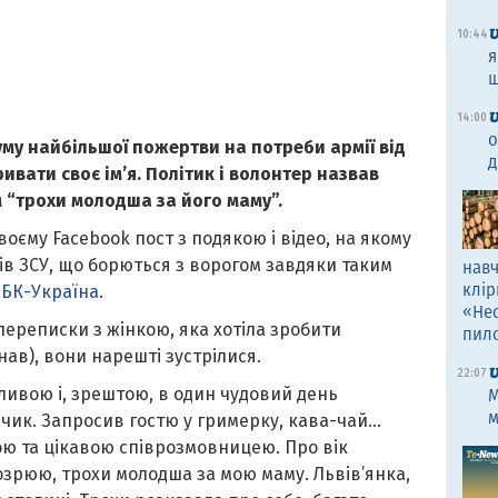
10:44
я
щ
14:00
о
уму найбільшої пожертви на потреби армії від
д
ривати своє ім’я. Політик і волонтер назвав
м “трохи молодша за його маму”.
оєму Facebook пост з подякою і відео, на якому
ів ЗСУ, що борються з ворогом завдяки таким
навч
клір
БК-Україна
.
«Не
переписки з жінкою, яка хотіла зробити
пил
нав), вони нарешті зустрілися.
22:07
ливою і, зрештою, в один чудовий день
M
м
чик. Запросив гостю у гримерку, кава-чай…
ю та цікавою співрозмовницею. Про вік
озрюю, трохи молодша за мою маму. Львів’янка,