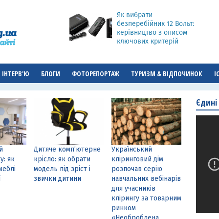
Як вибрати
безперебійник 12 Вольт:
керівництво з описом
ключових критерій
ІНТЕРВ'Ю
БЛОГИ
ФОТОРЕПОРТАЖ
ТУРИЗМ & ВІДПОЧИНОК
І
Єдині
й
Дитяче комп’ютерне
Український
у: як
крісло: як обрати
кліринговий дім
меблі
модель під зріст і
розпочав серію
ї
звички дитини
навчальних вебінарів
для учасників
клірингу за товарним
ринком
«Необроблена