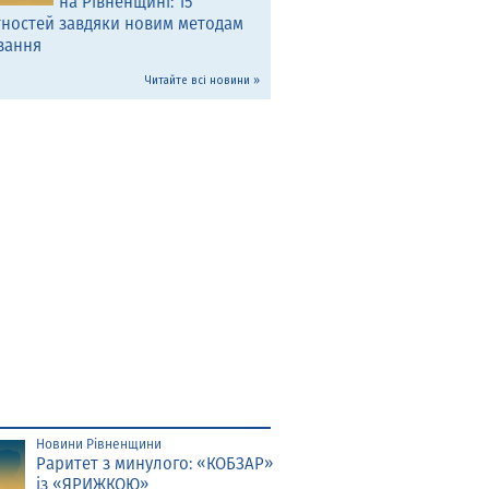
на Рівненщині: 15
тностей завдяки новим методам
вання
Читайте всі новини »
Новини Рівненщини
Раритет з минулого: «КОБЗАР»
із «ЯРИЖКОЮ»