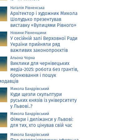
Наталія Рівненська
Архітектор і художник Микола
Шолудько презентував
виставку «Вулицями Рівного»
Новини Рівненщини
У сесійній залі Верховної Ради
України прийняли ряд
важливих законопроєктів
Альона Чорна
Виклики для чернівецьких
медіа-2025: робота без грантів,
бронювання і пошук
модавців
Микола Бандрівський
Куди щезли скульптури
руських князів із університету
у Львові..?
Микола Бандрівський
Фіякри і диліжанси у Львові:
для тих, хто цінував свій час
Микола Бандрівський