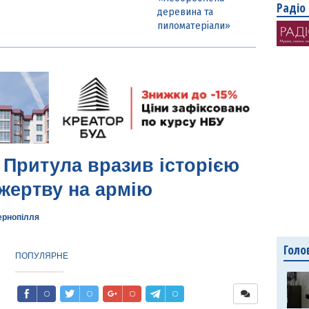
Радіо
деревина та
пиломатеріали»
 Притула вразив історією
жертву на армію
ернопілля
Голо
ПОПУЛЯРНЕ