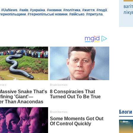
вагі
,
#UaNews
,
#київ
,
#україна
,
#новини
,
#політика
,
#життя
,
#події
,
ліку
тернопільщини
,
#тернопільські новини
,
#військо
,
#притула
,
Блоги