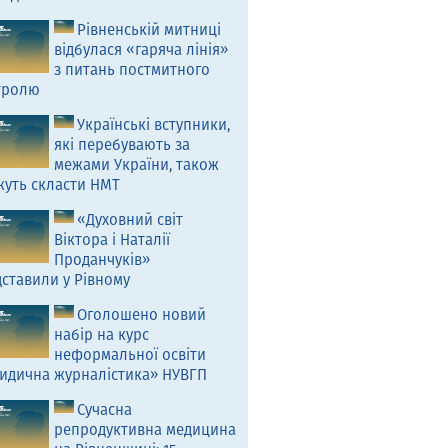
Рівненській митниці
відбулася «гаряча лінія»
з питань постмитного
тролю
Українські вступники,
які перебувають за
межами України, також
жуть скласти НМТ
«Духовний світ
Віктора і Наталії
Проданчуків»
ставили у Рівному
Оголошено новий
набір на курс
неформальної освіти
идична журналістика» НУВГП
Сучасна
репродуктивна медицина