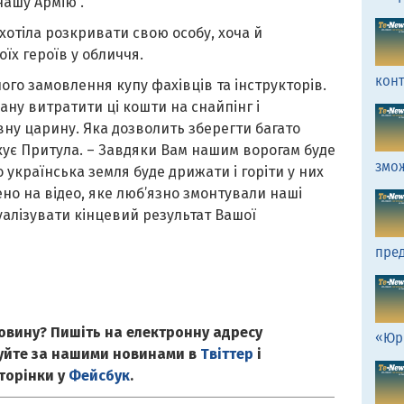
нашу Армію”.
хотіла розкривати свою особу, хоча й
оїх героїв у обличчя.
кон
го замовлення купу фахівців та інструкторів.
ану витратити ці кошти на снайпінг і
вну царину. Яка дозволить зберегти багато
якує Притула. – Завдяки Вам нашим ворогам буде
змо
о українська земля буде дрижати і горіти у них
ено на відео, яке люб’язно змонтували наші
уалізувати кінцевий результат Вашої
пред
овину? Пишіть на електронну адресу
«Юр
куйте за нашими новинами в
Твіттер
і
сторінки у
Фейсбук
.