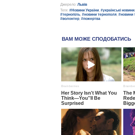
Джерело:
Львів
Теги:
#Новини України
,
#українські новини
#тернопіль
,
#новини тернополя
,
#новини 
#волонтер
,
#пожертва