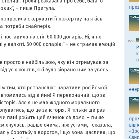
 столиці. Трохи розказала про себе, багато
през
ових”, – пише Притула.
 попросила скерувати її пожертву на якісь
а потреби снайперів.
 поставила на стіл 60 000 доларів. Ні, я не
15:16
ні у валюті. 60 000 доларів!” – не стримав емоцій
Р
к
п
е просто є найбільшою, яку він отримував за
ід усіх коштів, які було зібрано ним за увесь
ім тим, хто ретранслює наративи російської
енер
 втомились від війни! Я переконаний, що за
історія. Але я не мав жодного морального
опуватись, що це за історія. Я тільки ще раз
чи пані робить цей вчинок свідомо, – пише
пром
сміхнулась, радше очима, ніж устами, і сказала,
відн
«Зро
лад у боротьбу з ворогом, і що вона щаслива, що
Сви