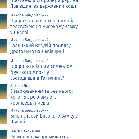
Про псевдоісторичну аферу на
Львівщині за державний кошт
Микола Бандрівський
Що розкопали археологи під
телевежею на Високому Замку
у Львові
Микола Бандрівський
Галицький Везувій поблизу
Дрогобича на Львівщині
Микола Бандрівський
Що робити із цим символом
"русского мира" у
сьогоднішній Галичині..?
Альона Чорна
З маркуванням та без нього:
кого і як рекламують
чернівецькі медіа
Микола Бандрівський
Біль і сльози Високого Замку у
Львові...
Таїсія Наконечна
Як українцям промивають