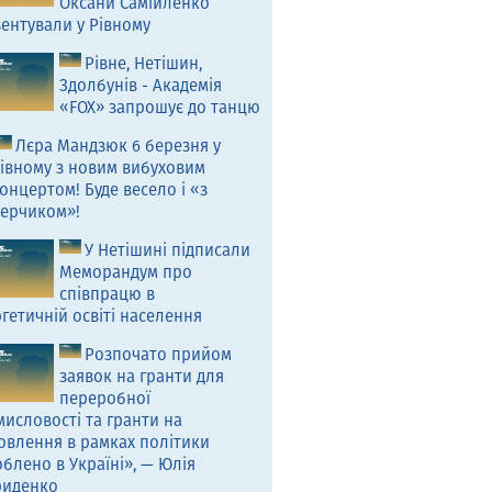
Оксани Самійленко
ентували у Рівному
Рівне, Нетішин,
Здолбунів - Академія
«FOX» запрошує до танцю
Лєра Мандзюк 6 березня у
івному з новим вибуховим
онцертом! Буде весело і «з
ерчиком»!
У Нетішині підписали
Меморандум про
співпрацю в
гетичній освіті населення
Розпочато прийом
заявок на гранти для
переробної
исловості та гранти на
овлення в рамках політики
блено в Україні», — Юлія
риденко