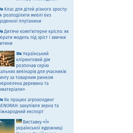
Клас для дітей різного зросту:
к розподілити меблі без
оденної плутанини
Дитяче комп’ютерне крісло: як
брати модель під зріст і звички
итини
Український
кліринговий дім
розпочав серію
альних вебінарів для учасників
ингу за товарним ринком
оброблена деревина та
оматеріали»
Як працює агрохолдинг
ENORAH: закупівля зерна та
іжнародний експорт
Виставку «Ї»
української художниці