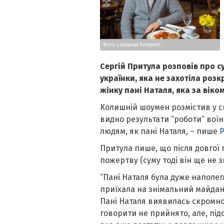
Фото з мережі Інтернет
Сергій Притула розповів про с
українки, яка не захотіла розк
жінку пані Наталя, яка за віко
Колишній шоумен розмістив у св
видно результати “роботи” воїн
людям, як пані Наталя, – пише
Р
Притула пише, що після довгої 
пожертву (суму тоді він ще не з
“Пані Наталя була дуже наполег
приїхала на знімальний майдан
Пані Наталя виявилась скромно
говорити не прийнято, але, під