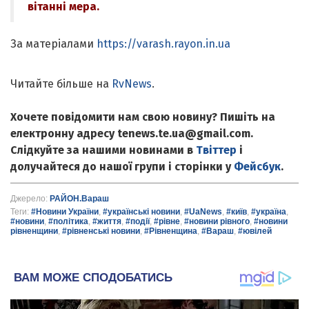
вітанні мера.
За матеріалами
https://varash.rayon.in.ua
Читайте більше на
RvNews
.
Хочете повідомити нам свою новину? Пишіть на
електронну адресу tenews.te.ua@gmail.com.
Слідкуйте за нашими новинами в
Твіттер
і
долучайтеся до нашої групи і сторінки у
Фейсбук
.
Джерело:
РАЙОН.Вараш
Теги:
#Новини України
,
#українські новини
,
#UaNews
,
#київ
,
#україна
,
#новини
,
#політика
,
#життя
,
#події
,
#рівне
,
#новини рівного
,
#новини
рівненщини
,
#рівненські новини
,
#Рівненщина
,
#Вараш
,
#ювілей