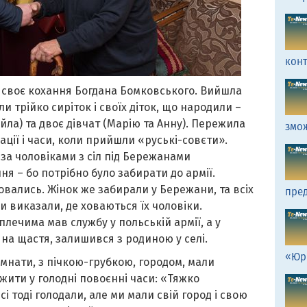
кон
 своє кохання Богдана Бомковського. Вийшла
и трійко сиріток і своїх діток, що народили –
йла) та двоє дівчат (Марію та Анну). Пережила
змо
ції і часи, коли прийшли «руські-совєти».
 за чоловіками з сіл під Бережанами
 – бо потрібно було забирати до армії.
овались. Жінок же забирали у Бережани, та всіх
пред
 виказали, де ховаються їх чоловіки.
плечима мав службу у польській армії, а у
 на щастя, залишився з родиною у селі.
«Юр
кімнати, з пічкою-грубкою, городом, мали
жити у голодні повоєнні часи: «Тяжко
і тоді голодали, але ми мали свій город і свою