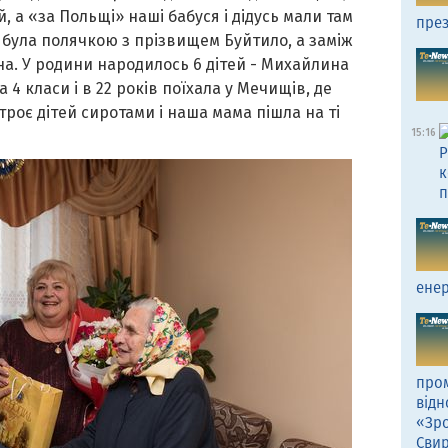
, а «за Польщі» наші бабуся і дідусь мали там
през
– була полячкою з прізвищем Буйтило, а заміж
. У родини народилось 6 дітей - Михайлина
 4 класи і в 22 років поїхала у Мечищів, де
роє дітей сиротами і наша мама пішла на ті
15:16
Р
к
п
енер
пром
відн
«Зро
Сви