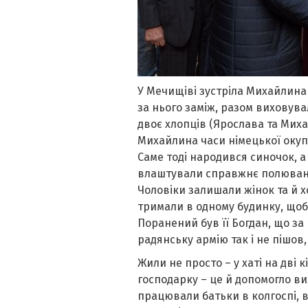
У Мечищіві зустріла Михайлина
за нього заміж, разом виховувал
двоє хлопців (Ярослава та Миха
Михайлина часи німецької окупа
Саме тоді народився синочок, а
влаштували справжнє полювання
Чоловіки залишали жінок та й х
тримали в одному будинку, щоби
Поранений був її Богдан, що за 
радянську армію так і не пішов,
Жили не просто – у хаті на дві 
господарку – це й допомогло ви
працювали батьки в колгоспі, вс