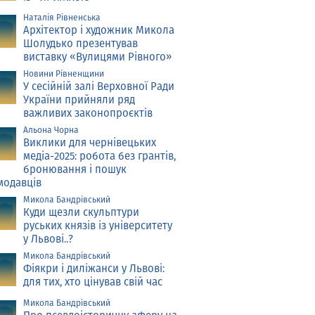
Наталія Рівненська
Архітектор і художник Микола
Шолудько презентував
виставку «Вулицями Рівного»
Новини Рівненщини
У сесійній залі Верховної Ради
України прийняли ряд
важливих законопроєктів
Альона Чорна
Виклики для чернівецьких
медіа-2025: робота без грантів,
бронювання і пошук
модавців
Микола Бандрівський
Куди щезли скульптури
руських князів із університету
у Львові..?
Микола Бандрівський
Фіякри і диліжанси у Львові:
для тих, хто цінував свій час
Микола Бандрівський