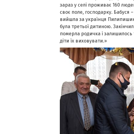
зараз у селі проживає 160 людей
своє поле, господарку. Бабуся 
вийшла за українця Пилипишина
була третьої дитиною. Закінчила
померла родичка і залишилось т
діти їх виховувати.»