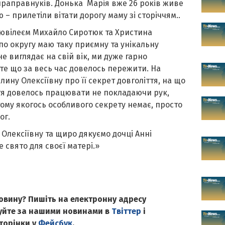
праправнуків. Донька Марія вже 26 років живе
 – прилетіли вітати дорогу маму зі сторіччям..
 ювілеєм Михайло Сиротюк та Христина
 по округу маю таку приємну та унікальну
не виглядає на свій вік,
ми дуже гарно
те що за весь час довелось пережити. На
йл
и
ну Олексіївну про її секрет довголіття, на що
тя довелось працювати не покладаючи рук,
тому якогось особливого секрету немає, просто
ог.
 Олексіївну
т
а щиро дяку
ємо
дочці Анні
е свято для своєї матері.
»
овину? Пишіть на електронну адресу
куйте за нашими новинами в
Твіттер
і
сторінки у
Фейсбук
.