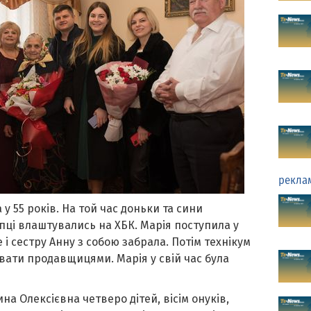
рекла
 55 років. На той час доньки та сини
пці влаштувались на ХБК. Марія поступила у
і сестру Анну з собою забрала. Потім технікум
вати продавщицями. Марія у свій час була
на Олексієвна четверо дітей, вісім онуків,