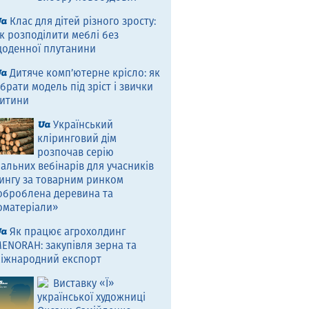
Клас для дітей різного зросту:
к розподілити меблі без
оденної плутанини
Дитяче комп’ютерне крісло: як
брати модель під зріст і звички
итини
Український
кліринговий дім
розпочав серію
альних вебінарів для учасників
ингу за товарним ринком
оброблена деревина та
оматеріали»
Як працює агрохолдинг
ENORAH: закупівля зерна та
іжнародний експорт
Виставку «Ї»
української художниці