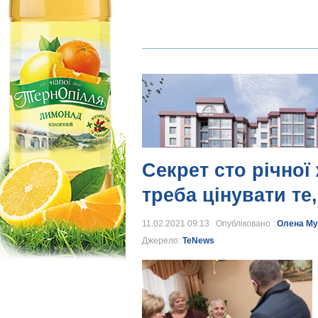
Секрет сто річної
треба цінувати те,
11.02.2021 09:13 Опубліковано :
Олена Му
Джерело:
TeNews