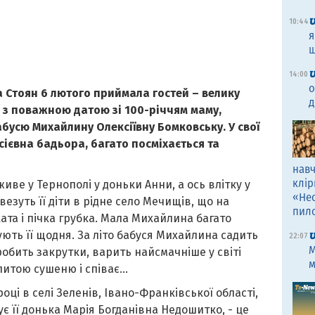
10:44
я
щ
14:00
о
 Стоян 6 лютого приймала гостей – велику
д
 з поважною датою зі 100-річчям маму,
бусю Михайлину Олексіївну Бомковську. У свої
ієвна бадьора, багато посміхається та
навч
клір
ве у Тернополі у доньки Анни, а ось влітку у
«Не
везуть її діти в рідне село Мечищів, що на
пил
ата і пічка грубка. Мала Михайлина багато
ідують її щодня. За літо бабуся Михайлина садить
22:07
M
 робить закрутки, варить найсмачніше у світі
м
литою сушеню і співає…
ці в селі Зеленів, Івано-Франківської області,
ує її донька Марія Богданівна Недошитко, - це