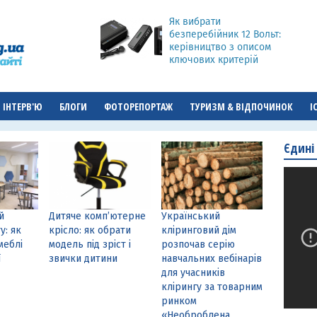
Як вибрати
безперебійник 12 Вольт:
керівництво з описом
ключових критерій
ІНТЕРВ'Ю
БЛОГИ
ФОТОРЕПОРТАЖ
ТУРИЗМ & ВІДПОЧИНОК
І
Єдині
й
Дитяче комп’ютерне
Український
у: як
крісло: як обрати
кліринговий дім
меблі
модель під зріст і
розпочав серію
ї
звички дитини
навчальних вебінарів
для учасників
клірингу за товарним
ринком
«Необроблена