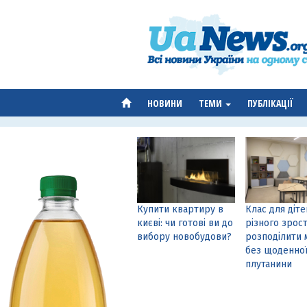
НОВИНИ
ТЕМИ
ПУБЛІКАЦІЇ
Купити квартиру в
Клас для діте
києві: чи готові ви до
різного зрост
вибору новобудови?
розподілити 
без щоденно
плутанини