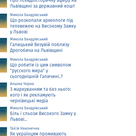
Про псевдоісторичну аферу на
Львівщині за державний кошт
Микола Бандрівський
Що розкопали археологи під
телевежею на Високому Замку
у Львові
Микола Бандрівський
Галицький Везувій поблизу
Дрогобича на Львівщині
Микола Бандрівський
Що робити із цим символом
"русского мира" у
сьогоднішній Галичині..?
Альона Чорна
З маркуванням та без нього:
кого і як рекламують
чернівецькі медіа
Микола Бандрівський
Біль і сльози Високого Замку у
Львові...
Таїсія Наконечна
Як українцям промивають