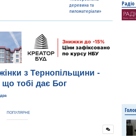
Радіо
деревина та
пиломатеріали»
 жінки з Тернопільщини -
 що тобі дає Бог
дра
Голо
ПОПУЛЯРНЕ