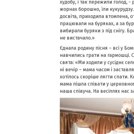
худобу, і так пережили голод, -
жорнах борошно, їли кукурудзу.
досвіта, приходила втомлена, о
працювали на буряках, а за бур
вибирали буряки з під снігу. Бр
не вистачало.»
Єднала родину пісня – всі у Бомк
навчились грати на гармошці. С
свята: «Ми ходили у сусіднє сел
ні вечір – мама часом і заставл
хотілось скоріше лягти спати. 
мама пішла співати у церковному
наша співуча. На весіллях нас 