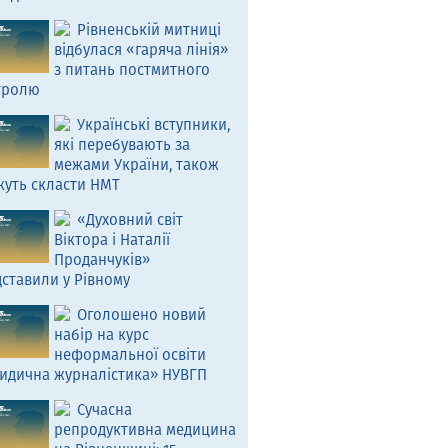
Рівненській митниці
відбулася «гаряча лінія»
з питань постмитного
тролю
Українські вступники,
які перебувають за
межами України, також
жуть скласти НМТ
«Духовний світ
Віктора і Наталії
Проданчуків»
ставили у Рівному
Оголошено новий
набір на курс
неформальної освіти
идична журналістика» НУВГП
Сучасна
репродуктивна медицина