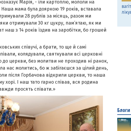
 розказує Марія, - їли картоплю, мололи на
вагі
 Наша мама була дояркою 19 років, вставала
ліку
тримували 28 рублів за місяць, разом ми
яки отримували 30 кг цукру, пам’ятаю, як ми
ат наш з 14 років їздив на заробітки, бо грошей
овських співучі, а брати, то ще й самі
півали, колядували, святкували всі церковні
о до церкви, без молитви не проходив ні ранок,
яла нас молитись, бо ж забігаєшся за цілий день,
Коли після Горбачова відкрили церкви, то наша
 хорі. І наш тато гарно співав, вся родина
завжди просять співати.»
Блоги