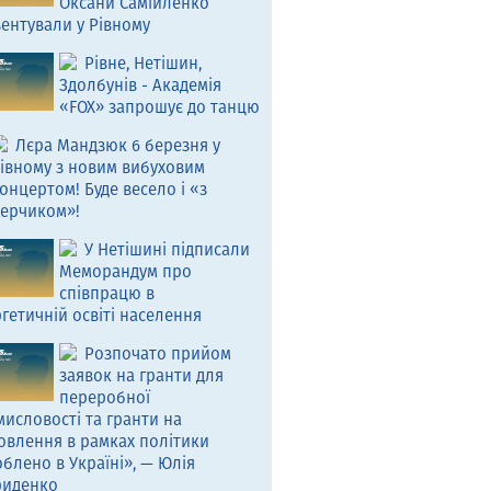
Оксани Самійленко
ентували у Рівному
Рівне, Нетішин,
Здолбунів - Академія
«FOX» запрошує до танцю
Лєра Мандзюк 6 березня у
івному з новим вибуховим
онцертом! Буде весело і «з
ерчиком»!
У Нетішині підписали
Меморандум про
співпрацю в
гетичній освіті населення
Розпочато прийом
заявок на гранти для
переробної
исловості та гранти на
овлення в рамках політики
блено в Україні», — Юлія
риденко