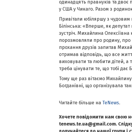
одинадцять правнуків та двоє 
у США у Чикаго. Разом з родиною
Привітали юбіляршу з чудовим
Білінська: «Вперше, як депутат
зустріч.
Михайл
и
на Олексіївна
порозмовляли про родину, про 
прохання друзів запитав Миха
отримав відповідь, що все жит
виховувати та любити дітей, а 
треба цінувати те, що тобі дає Б
Тому ще раз вітаємо Михайл
и
ну
Богданівні, що організувала так
Читайте більше на
TeNews
.
Хочете повідомити нам свою н
tenews.te.ua@gmail.com. Слід
долучайтеся до нашої групи і 