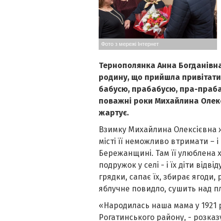
Фото з мережі Інтернет
Тернополянка Анна Богданівна
родину, що прийшла привітати
бабусю, прабабусю, пра-праба
поважні роки Михайлина Олекс
жартує.
Взимку Михайлина Олексієвна жи
місті її неможливо втримати – і 
Бережанщині. Там її улюблена х
подружок у селі - і їх діти відв
грядки, сапає їх, збирає ягоди,
яблучне повидло, сушить над п
«Народилась наша мама у 1921 ро
Рогатинського району, - розказ