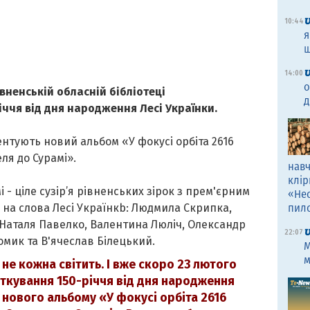
10:44
я
щ
14:00
о
івненській обласній бібліотеці
д
іччя від дня народження Лесі Українки.
нтують новий альбом «У фокусі орбіта 2616
ля до Сурамі».
навч
клір
і - ціле сузір’я рівненських зірок з прем'єрним
«Не
на слова Лесі Українкb: Людмила Скрипка,
пил
 Наталя Павелко, Валентина Люліч, Олександр
22:07
омик та В'ячеслав Білецький.
M
м
не кожна світить. І вже скоро 23 лютого
яткування 150-річчя від дня народження
 нового альбому «У фокусі орбіта 2616