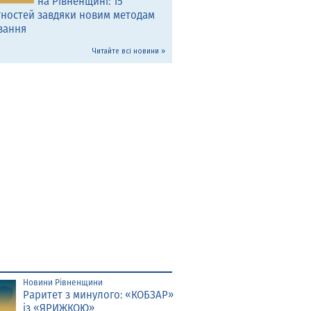
на Рівненщині: 15
тностей завдяки новим методам
вання
Читайте всі новини »
Новини Рівненщини
Раритет з минулого: «КОБЗАР»
із «ЯРИЖКОЮ»