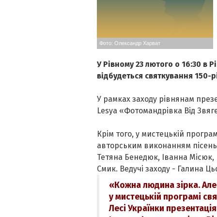
Фото: Олександр Харват
У Рівному 23 лютого о 16:30 в Р
відбудеться святкування 150-р
У рамках заходу рівнянам презе
Lesya «Фотомандрівка Від Звяге
Крім того, у мистецькій програм
авторським виконанням пісень 
Тетяна Бенедюк, Іванна Місюк,
Смик. Ведучі заходу - Галина Ць
«Кожна людина зірка. Але 
у мистецькій програмі св
Лесі Українки презентація