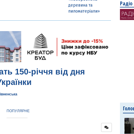
Радіо
деревина та
пиломатеріали»
ать 150-річчя від дня
Українки
івненська
Голо
ПОПУЛЯРНЕ