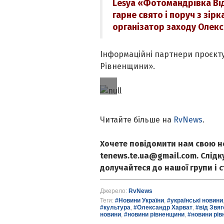
Lesya «Фотомандрівка Від
гарне свято і поруч з зірк
організатор заходу Олекс
Інформаційні партнери проєкту
Рівненщини».
Читайте більше на
RvNews
.
Хочете повідомити нам свою н
tenews.te.ua@gmail.com. Слід
долучайтеся до нашої групи і 
Джерело:
RvNews
Теги:
#Новини України
,
#українські новини
#культура
,
#Олександр Харват
,
#від Звяг
новини
,
#новини рівненщини
,
#новини рів