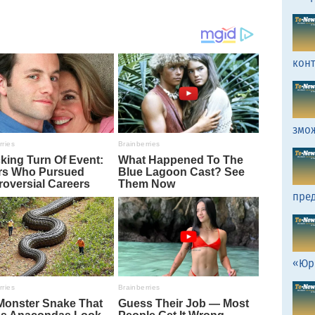
кон
змо
пред
«Юр