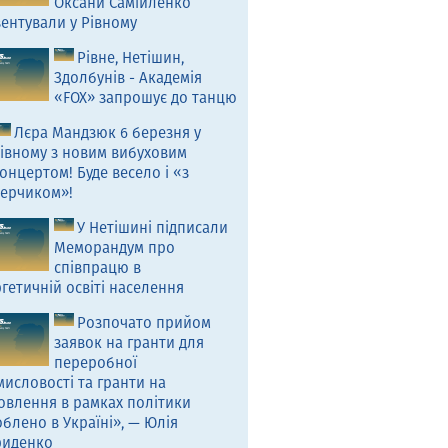
Оксани Самійленко
ентували у Рівному
Рівне, Нетішин,
Здолбунів - Академія
«FOX» запрошує до танцю
Лєра Мандзюк 6 березня у
івному з новим вибуховим
онцертом! Буде весело і «з
ерчиком»!
У Нетішині підписали
Меморандум про
співпрацю в
гетичній освіті населення
Розпочато прийом
заявок на гранти для
переробної
исловості та гранти на
овлення в рамках політики
блено в Україні», — Юлія
риденко