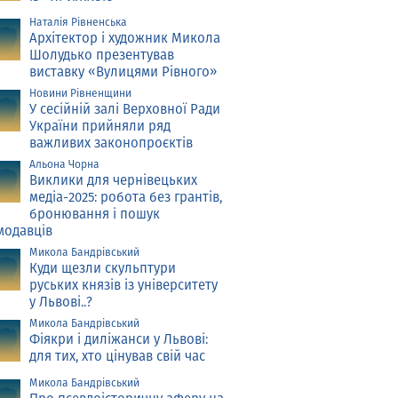
Наталія Рівненська
Архітектор і художник Микола
Шолудько презентував
виставку «Вулицями Рівного»
Новини Рівненщини
У сесійній залі Верховної Ради
України прийняли ряд
важливих законопроєктів
Альона Чорна
Виклики для чернівецьких
медіа-2025: робота без грантів,
бронювання і пошук
модавців
Микола Бандрівський
Куди щезли скульптури
руських князів із університету
у Львові..?
Микола Бандрівський
Фіякри і диліжанси у Львові:
для тих, хто цінував свій час
Микола Бандрівський