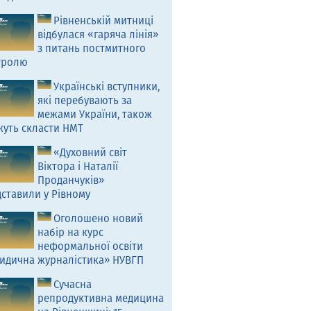
Рівненській митниці
відбулася «гаряча лінія»
з питань постмитного
тролю
Українські вступники,
які перебувають за
межами України, також
жуть скласти НМТ
«Духовний світ
Віктора і Наталії
Проданчуків»
ставили у Рівному
Оголошено новий
набір на курс
неформальної освіти
идична журналістика» НУВГП
Сучасна
репродуктивна медицина