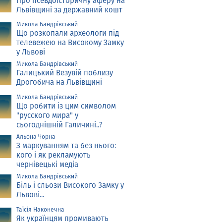
Про псевдоісторичну аферу на
Львівщині за державний кошт
Микола Бандрівський
Що розкопали археологи під
телевежею на Високому Замку
у Львові
Микола Бандрівський
Галицький Везувій поблизу
Дрогобича на Львівщині
Микола Бандрівський
Що робити із цим символом
"русского мира" у
сьогоднішній Галичині..?
Альона Чорна
З маркуванням та без нього:
кого і як рекламують
чернівецькі медіа
Микола Бандрівський
Біль і сльози Високого Замку у
Львові...
Таїсія Наконечна
Як українцям промивають