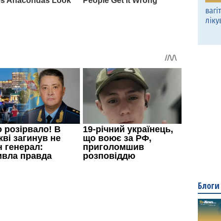
вагі
ліку
Блоги