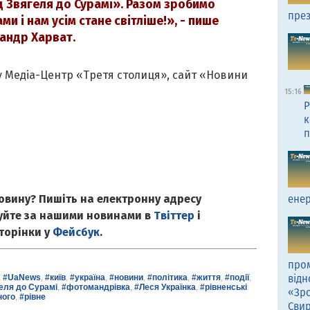
 Звягеля до Сурамі». Разом зробимо
през
ами і нам усім стане світліше!», - пише
андр Харват.
 Медіа-Центр «Третя столиця», сайт «Новини
15:16
Р
к
п
овину? Пишіть на електронну адресу
енер
куйте за нашими новинами в
Твіттер
і
сторінки у
Фейсбук
.
пром
відн
,
#UaNews
,
#київ
,
#україна
,
#новини
,
#політика
,
#життя
,
#події
,
еля до Сурамі
,
#фотомандрівка
,
#Леся Українка
,
#рівненські
«Зро
ного
,
#рівне
Сви