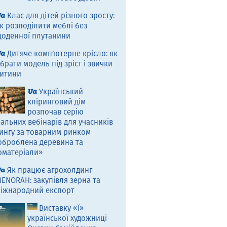
Клас для дітей різного зросту:
к розподілити меблі без
оденної плутанини
Дитяче комп’ютерне крісло: як
брати модель під зріст і звички
итини
Український
кліринговий дім
розпочав серію
альних вебінарів для учасників
ингу за товарним ринком
оброблена деревина та
оматеріали»
Як працює агрохолдинг
ENORAH: закупівля зерна та
іжнародний експорт
Виставку «Ї»
української художниці