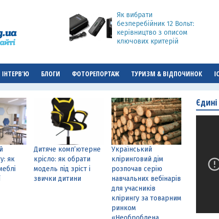
Як вибрати
безперебійник 12 Вольт:
керівництво з описом
ключових критерій
ІНТЕРВ'Ю
БЛОГИ
ФОТОРЕПОРТАЖ
ТУРИЗМ & ВІДПОЧИНОК
І
Єдині
й
Дитяче комп’ютерне
Український
у: як
крісло: як обрати
кліринговий дім
меблі
модель під зріст і
розпочав серію
ї
звички дитини
навчальних вебінарів
для учасників
клірингу за товарним
ринком
«Необроблена