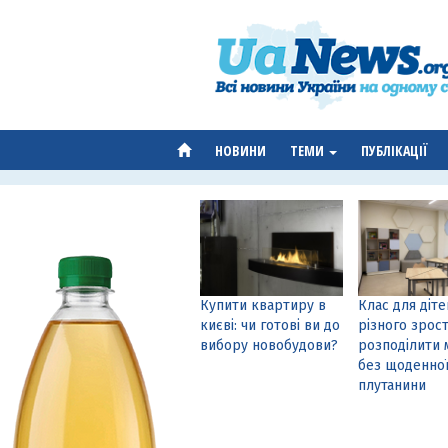
НОВИНИ
ТЕМИ
ПУБЛІКАЦІЇ
Купити квартиру в
Клас для діте
києві: чи готові ви до
різного зрост
вибору новобудови?
розподілити 
без щоденно
плутанини