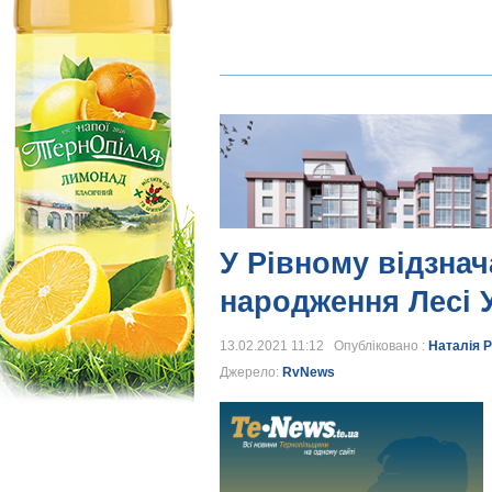
У Рівному відзнач
народження Лесі 
13.02.2021 11:12 Опубліковано :
Наталія Р
Джерело:
RvNews