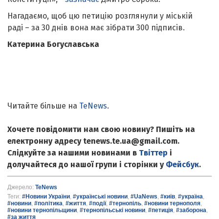
Нагадаємо, щоб цю петицію розглянули у міській
раді – за 30 днів вона має зібрати 300 підписів.
Катерина Богуславська
Читайте більше на
TeNews
.
Хочете повідомити нам свою новину? Пишіть на
електронну адресу tenews.te.ua@gmail.com.
Слідкуйте за нашими новинами в
Твіттер
і
долучайтеся до нашої групи і сторінки у
Фейсбук
.
Джерело:
TeNews
Теги:
#Новини України
,
#українські новини
,
#UaNews
,
#київ
,
#україна
,
#новини
,
#політика
,
#життя
,
#події
,
#тернопіль
,
#новини тернополя
,
#новини тернопільщини
,
#тернопільські новини
,
#петиція
,
#заборона
,
#за життя