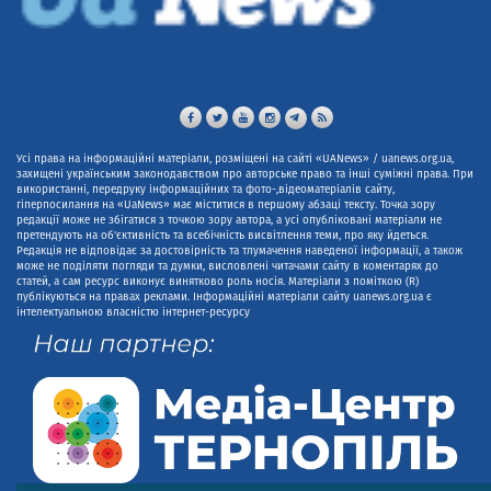
Усі права на інформаційні матеріали, розміщені на сайті «UANews» / uanews.org.ua,
захищені українським законодавством про авторське право та інші суміжні права. При
використанні, передруку інформаційних та фото-,відеоматеріалів сайту,
гіперпосилання на «UaNews» має міститися в першому абзаці тексту. Точка зору
редакції може не збігатися з точкою зору автора, а усі опубліковані матеріали не
претендують на об'єктивність та всебічність висвітлення теми, про яку йдеться.
Редакція не відповідає за достовірність та тлумачення наведеної інформації, а також
може не поділяти погляди та думки, висловлені читачами сайту в коментарях до
статей, а сам ресурс виконує винятково роль носія. Матеріали з поміткою (R)
публікуються на правах реклами. Інформаційні матеріали сайту uanews.org.ua є
інтелектуальною власністю інтернет-ресурсу