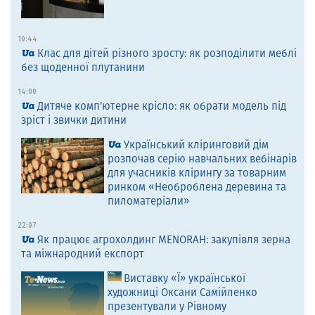
10:44
Клас для дітей різного зросту: як розподілити меблі
без щоденної плутанини
14:00
Дитяче комп’ютерне крісло: як обрати модель під
зріст і звички дитини
Український кліринговий дім
розпочав серію навчальних вебінарів
для учасників клірингу за товарним
ринком «Необроблена деревина та
пиломатеріали»
22:07
Як працює агрохолдинг MENORAH: закупівля зерна
та міжнародний експорт
Виставку «Ї» української
художниці Оксани Самійленко
презентували у Рівному