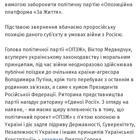
вимогою заборонити політичну партію «Опозиційна
платформа «За Життя».
Підставою звернення вбачаємо проросійську
позицію даного суб‘єкту в умовах війни з Росією.
Голова політичної партії «ОПЗЖ», Віктор Медведчук,
всупереч українському законодавству і моральним
принципам, під час війни неодноразово здійснював
публічні поїздки до очільника країни-агресора
Володимира Путіна, крім того перебуває з останнім в
родинних зв’язках, а саме є кумом Президента
Російської Федерації. Риторика представництва
партії нагадує риторику «Єдиної Росії». З огляду на
наявне, - ми маємо щиру впевненість в тому, що
політичний проект «ОПЗЖ» є п’ятою колоною в
Україні і діє задля підриву Державності, Суверенітету,
Незалежності України і інших принципів Української
Конституції», -
зазначає
Дмитро Сорока.