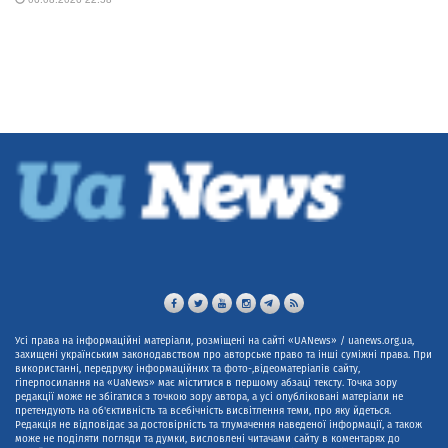
Усі права на інформаційні матеріали, розміщені на сайті «UANews» / uanews.org.ua,
захищені українським законодавством про авторське право та інші суміжні права. При
використанні, передруку інформаційних та фото-,відеоматеріалів сайту,
гіперпосилання на «UaNews» має міститися в першому абзаці тексту. Точка зору
редакції може не збігатися з точкою зору автора, а усі опубліковані матеріали не
претендують на об'єктивність та всебічність висвітлення теми, про яку йдеться.
Редакція не відповідає за достовірність та тлумачення наведеної інформації, а також
може не поділяти погляди та думки, висловлені читачами сайту в коментарях до