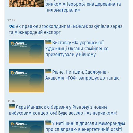
ринком «Необроблена деревина та
пиломатеріали»
22:07
Як працює агрохолдинг MENORAH: закупівля зерна
та міжнародний експорт
Виставку «Ї» української
художниці Оксани Самійленко
презентували у Рівному
Рівне, Нетішин, Здолбунів -
Академія «FOX» запрошує до танцю
15:16
Лєра Мандзюк 6 березня у Рівному з новим
вибуховим концертом! Буде весело і «з перчиком»!
У Нетішині підписали Меморандум
про співпрацю в енергетичній освіті