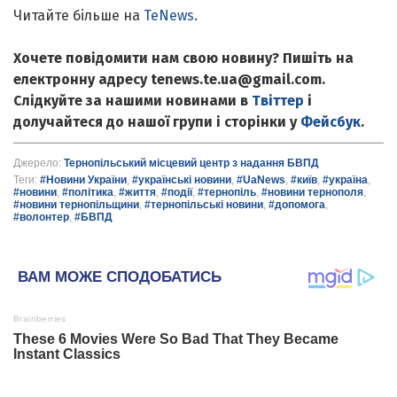
Читайте більше на
TeNews
.
Хочете повідомити нам свою новину? Пишіть на
електронну адресу tenews.te.ua@gmail.com.
Слідкуйте за нашими новинами в
Твіттер
і
долучайтеся до нашої групи і сторінки у
Фейсбук
.
Джерело:
Тернопільський місцевий центр з надання БВПД
Теги:
#Новини України
,
#українські новини
,
#UaNews
,
#київ
,
#україна
,
#новини
,
#політика
,
#життя
,
#події
,
#тернопіль
,
#новини тернополя
,
#новини тернопільщини
,
#тернопільські новини
,
#допомога
,
#волонтер
,
#БВПД