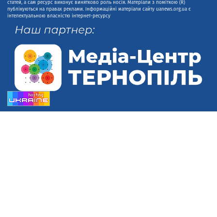
статей, а сам ресурс виконує винятково роль носія. Матеріали з поміткою (R)
публікуються на правах реклами. Інформаційні матеріали сайту uanews.org.ua є
інтелектуальною власністю інтернет-ресурсу