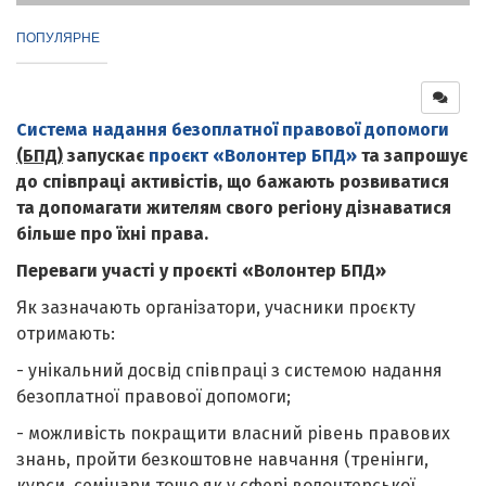
ПОПУЛЯРНЕ
Система надання безоплатної правової допомоги
(БПД)
запускає
проєкт «Волонтер БПД»
та запрошує
до співпраці активістів, що бажають розвиватися
та допомагати жителям свого регіону дізнаватися
більше про їхні права.
Переваги участі у проєкті «Волонтер БПД»
Як зазначають організатори, учасники проєкту
отримають:
- унікальний досвід співпраці з системою надання
безоплатної правової допомоги;
- можливість покращити власний рівень правових
знань, пройти безкоштовне навчання (тренінги,
курси, семінари тощо як у сфері волонтерської