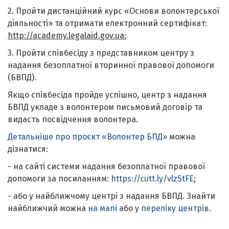
2. Пройти дистанційний курс «Основи волонтерської
діяльності» та отримати електронний сертифікат:
http://academy.legalaid.gov.ua
;
3. Пройти співбесіду з представником центру з
надання безоплатної вторинної правової допомоги
(БВПД).
Якщо співбесіда пройде успішно, центр з надання
БВПД укладе з волонтером письмовий договір та
видасть посвідчення волонтера.
Детальніше про проєкт «Волонтер БПД»
можна
дізнатися:
- на сайті системи надання безоплатної правової
допомоги за посиланням:
https://cutt.ly/vlzStFE
;
- або у найближчому центрі з надання БВПД. Знайти
найближчий можна
на мапі
або у
переліку центрів
.