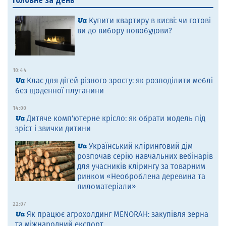
Купити квартиру в києві: чи готові
ви до вибору новобудови?
10:44
Клас для дітей різного зросту: як розподілити меблі
без щоденної плутанини
14:00
Дитяче комп’ютерне крісло: як обрати модель під
зріст і звички дитини
Український кліринговий дім
розпочав серію навчальних вебінарів
для учасників клірингу за товарним
ринком «Необроблена деревина та
пиломатеріали»
22:07
Як працює агрохолдинг MENORAH: закупівля зерна
та міжнародний експорт