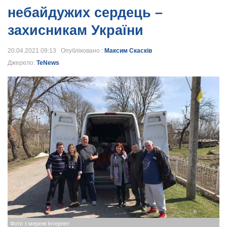
небайдужих сердець –
захисникам України
20.04.2021 09:13 Опубліковано :
Максим Скасків
Джерело:
TeNews
Фото з мережі Інтернет