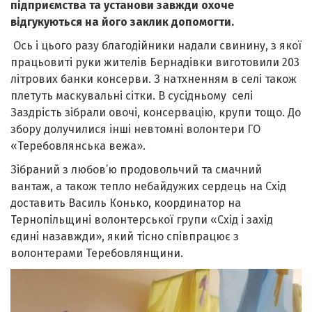
підприємства та установи завжди охоче
відгукуються на його заклик допомогти.
Ось і цього разу благодійники надали свинину, з якої
працьовиті руки жителів Бернадівки виготовили 203
літрових банки консерви. З натхненням в селі також
плетуть маскувальні сітки. В сусідньому селі
Заздрість зібрали овочі, консервацію, крупи тощо. До
збору долучилися інші невтомні волонтери ГО
«Теребовлянська вежа».
Зібраний з любов’ю продовольчий та смачний
вантаж, а також тепло небайдужих сердець на Схід
доставить Василь Конько, координатор на
Тернопільщині волонтерської групи «Схід і захід
єдині назавжди», який тісно співпрацює з
волонтерами Теребовлянщини.