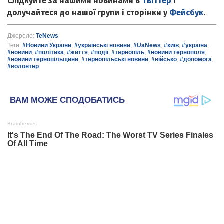
Слідкуйте за нашими новинами в
Твіттер
і
долучайтеся до нашої групи і сторінки у
Фейсбук
.
Джерело:
TeNews
Теги:
#Новини України
,
#українські новини
,
#UaNews
,
#київ
,
#україна
,
#новини
,
#політика
,
#життя
,
#події
,
#тернопіль
,
#новини тернополя
,
#новини тернопільщини
,
#тернопільські новини
,
#військо
,
#допомога
,
#волонтер