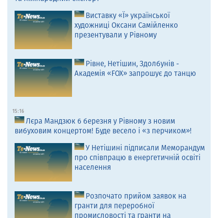
Виставку «Ї» української
художниці Оксани Самійленко
презентували у Рівному
Рівне, Нетішин, Здолбунів -
Академія «FOX» запрошує до танцю
15:16
Лєра Мандзюк 6 березня у Рівному з новим
вибуховим концертом! Буде весело і «з перчиком»!
У Нетішині підписали Меморандум
про співпрацю в енергетичній освіті
населення
Розпочато прийом заявок на
гранти для переробної
промисловості та гранти на