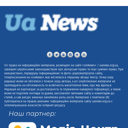
Усі права на інформаційні матеріали, розміщені на сайті «UANews» / uanews.org.ua,
захищені українським законодавством про авторське право та інші суміжні права. При
використанні, передруку інформаційних та фото-,відеоматеріалів сайту,
гіперпосилання на «UaNews» має міститися в першому абзаці тексту. Точка зору
редакції може не збігатися з точкою зору автора, а усі опубліковані матеріали не
претендують на об'єктивність та всебічність висвітлення теми, про яку йдеться.
Редакція не відповідає за достовірність та тлумачення наведеної інформації, а також
може не поділяти погляди та думки, висловлені читачами сайту в коментарях до
статей, а сам ресурс виконує винятково роль носія. Матеріали з поміткою (R)
публікуються на правах реклами. Інформаційні матеріали сайту uanews.org.ua є
інтелектуальною власністю інтернет-ресурсу