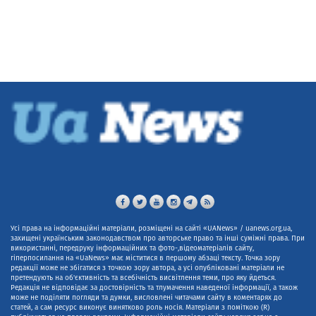
Усі права на інформаційні матеріали, розміщені на сайті «UANews» / uanews.org.ua,
захищені українським законодавством про авторське право та інші суміжні права. При
використанні, передруку інформаційних та фото-,відеоматеріалів сайту,
гіперпосилання на «UaNews» має міститися в першому абзаці тексту. Точка зору
редакції може не збігатися з точкою зору автора, а усі опубліковані матеріали не
претендують на об'єктивність та всебічність висвітлення теми, про яку йдеться.
Редакція не відповідає за достовірність та тлумачення наведеної інформації, а також
може не поділяти погляди та думки, висловлені читачами сайту в коментарях до
статей, а сам ресурс виконує винятково роль носія. Матеріали з поміткою (R)