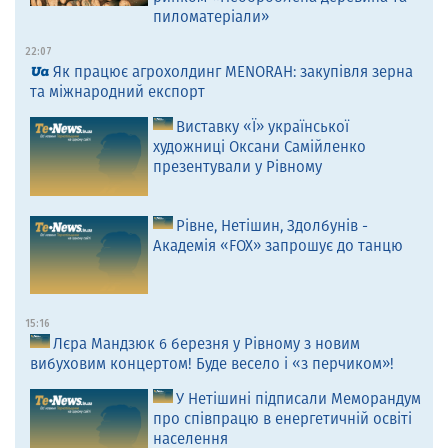
пиломатеріали»
22:07
Як працює агрохолдинг MENORAH: закупівля зерна
та міжнародний експорт
Виставку «Ї» української
художниці Оксани Самійленко
презентували у Рівному
Рівне, Нетішин, Здолбунів -
Академія «FOX» запрошує до танцю
15:16
Лєра Мандзюк 6 березня у Рівному з новим
вибуховим концертом! Буде весело і «з перчиком»!
У Нетішині підписали Меморандум
про співпрацю в енергетичній освіті
населення