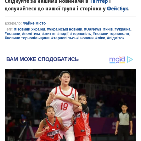
Слідкуйте за нашими новинами в
Твіттер
і
долучайтеся до нашої групи і сторінки у
Фейсбук
.
Джерело:
Файне місто
Теги:
#Новини України
,
#українські новини
,
#UaNews
,
#київ
,
#україна
,
#новини
,
#політика
,
#життя
,
#події
,
#тернопіль
,
#новини тернополя
,
#новини тернопільщини
,
#тернопільські новини
,
#ліки
,
#підліток