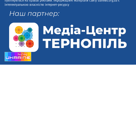
публікуються на правах реклами. Інформаційні матеріали сайту uanews.org.ua є
інтелектуальною власністю інтернет-ресурсу