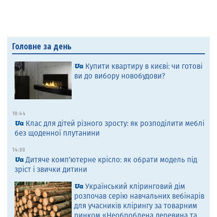
Головне за день
Купити квартиру в києві: чи готові
ви до вибору новобудови?
10:44
Клас для дітей різного зросту: як розподілити меблі
без щоденної плутанини
14:00
Дитяче комп’ютерне крісло: як обрати модель під
зріст і звички дитини
Український кліринговий дім
розпочав серію навчальних вебінарів
для учасників клірингу за товарним
ринком «Необроблена деревина та