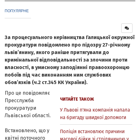
ПОПУЛЯРНЕ
За процесуального керівництва Галицької окружної
прокуратури повідомлено про підозру 27-річному
львів’янину, якого раніше притягували до
кримінальної відповідальності за злочини проти
власності, в умисному заподіянні правоохоронцю
побоїв під час виконанням ним службових
обов’язків (ч.2 ст.345 КК України).
Про це повідомляє
ЧИТАЙТЕ ТАКОЖ
Пресслужба
прокуратури
У Львові п'яна компанія напала
Львівської області.
на бригаду швидкої допомоги
Встановлено, що у
Поліція встановлює причини
квітні поточного
масової бійки зі стріляниною у