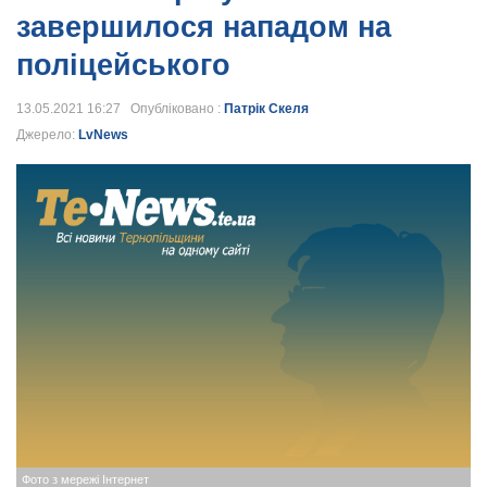
завершилося нападом на
поліцейського
13.05.2021 16:27 Опубліковано :
Патрік Скеля
Джерело:
LvNews
Фото з мережі Інтернет