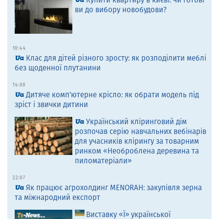
Купити квартиру в києві: чи готові
ви до вибору новобудови?
10:44
Клас для дітей різного зросту: як розподілити меблі
без щоденної плутанини
14:00
Дитяче комп’ютерне крісло: як обрати модель під
зріст і звички дитини
Український кліринговий дім
розпочав серію навчальних вебінарів
для учасників клірингу за товарним
ринком «Необроблена деревина та
пиломатеріали»
22:07
Як працює агрохолдинг MENORAH: закупівля зерна
та міжнародний експорт
Виставку «Ї» української