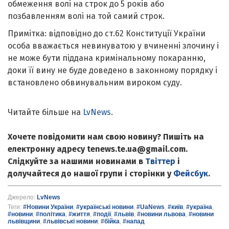
обмеження волі на строк до 5 років або
позбавленням волі на той самий строк.
Примітка: відповідно до ст.62 Конституції України
особа вважається невинуватою у вчиненні злочину і
не може бути піддана кримінальному покаранню,
доки її вину не буде доведено в законному порядку і
встановлено обвинувальним вироком суду.
Читайте більше на
LvNews
.
Хочете повідомити нам свою новину? Пишіть на
електронну адресу tenews.te.ua@gmail.com.
Слідкуйте за нашими новинами в
Твіттер
і
долучайтеся до нашої групи і сторінки у
Фейсбук
.
Джерело:
LvNews
Теги:
#Новини України
,
#українські новини
,
#UaNews
,
#київ
,
#україна
,
#новини
,
#політика
,
#життя
,
#події
,
#львів
,
#новини львова
,
#новини
львівщини
,
#львівські новини
,
#бійка
,
#напад