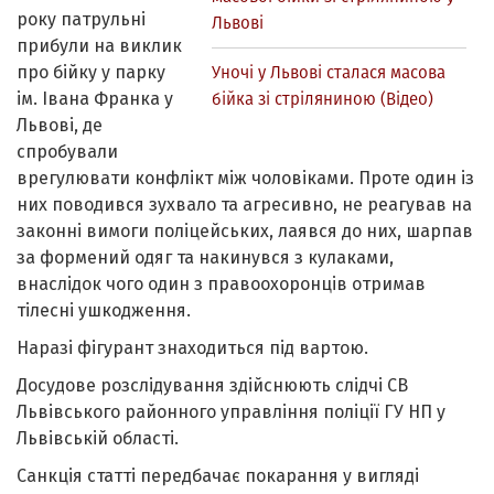
року патрульні
Львові
прибули на виклик
про бійку у парку
Уночі у Львові сталася масова
ім. Івана Франка у
бійка зі стріляниною (Відео)
Львові, де
спробували
врегулювати конфлікт між чоловіками. Проте один із
них поводився зухвало та агресивно, не реагував на
законні вимоги поліцейських, лаявся до них, шарпав
за формений одяг та накинувся з кулаками,
внаслідок чого один з правоохоронців отримав
тілесні ушкодження.
Наразі фігурант знаходиться під вартою.
Досудове розслідування здійснюють слідчі СВ
Львівського районного управління поліції ГУ НП у
Львівській області.
Санкція статті передбачає покарання у вигляді