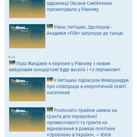
художниці Оксани Самійленко
презентували у Рівному
Рівне, Нетішин, Здолбунів -
Академія «FOX» запрошує до танцю
15:16
Лєра Мандзюк 6 березня у Рівному з новим
вибуховим концертом! Буде весело і «з перчиком»!
У Нетішині підписали Меморандум
про співпрацю в енергетичній освіті
населення
Розпочато прийом заявок на
гранти для переробної
промисловості та гранти на
відновлення в рамках політики
«Зроблено в Україні», — Юлія