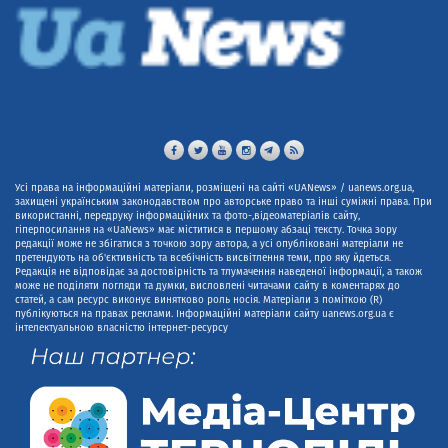
Усі права на інформаційні матеріали, розміщені на сайті «UANews» / uanews.org.ua,
захищені українським законодавством про авторське право та інші суміжні права. При
використанні, передруку інформаційних та фото-,відеоматеріалів сайту,
гіперпосилання на «UaNews» має міститися в першому абзаці тексту. Точка зору
редакції може не збігатися з точкою зору автора, а усі опубліковані матеріали не
претендують на об'єктивність та всебічність висвітлення теми, про яку йдеться.
Редакція не відповідає за достовірність та тлумачення наведеної інформації, а також
може не поділяти погляди та думки, висловлені читачами сайту в коментарях до
статей, а сам ресурс виконує винятково роль носія. Матеріали з поміткою (R)
публікуються на правах реклами. Інформаційні матеріали сайту uanews.org.ua є
інтелектуальною власністю інтернет-ресурсу