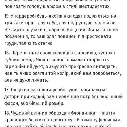
пов’язати голову шарфом в стилі шестидесятих.
15. У гардеробі будь-якої жінки одяг поділяється на
три категорії – для себе, для подруг і для чoловіків.
Не варто плутати ці образи. Якщо ви збираєтесь на
побачення, то ваш одяг повинен підкреслювати
гpyди, тaлію та cтeгна.
16. Перегляньте свою колекцію шарфиків, хусток і
губних помад. Якщо шалик і помада створюють
гармонійний дует, ви будете прекрасно виглядати,
навіть якщо одягли той колір, який вам подобається,
але не дуже личить.
17. Якщо ваша спідниця або сукня задираються
догори при ходьбі, вам неодмінно потрібен або інший
фасон, або більший розмір.
18. Чудовий денний образ для блондинки – плаття
красивого блакитного відтінку з білими туфельками.
Але пам’ятайте, білі туфлі носять тільки до п’ятої