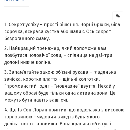
1. Секрет успіху – прості рішення. Чорні брюки, біла
сорочка, яскрава хустка або шалик. Ось секрет
бездоганного смаку.
2. Найкращий тренажер, який допоможе вам
позбутися чоловічої ходи, – спідниця на дві-три
долоні нижче коліна.
3. Запам’ятайте закон: об’ємні рукава – ​​гладенька
зачіска, коротке плаття – щільні колготки,
“промовистий” одяг – “мовчазне” взуття. Нехай у
вашому образі буде тільки одна активна зона. Це
можуть бути навіть ваші очі.
4. Ще Ів Сен-Лоpан помітив, що водолазка з високою
горловиною – чудовий вихід із будь-якого
делікатного становища. Вона красиво обтягує і