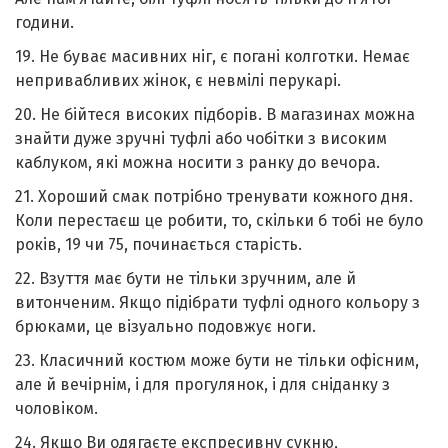
години.
19. Не буває масивних ніг, є погані колготки. Немає
непривабливих жінок, є невмілі перукарі.
20. Не бійтеся високих підборів. В магазинах можна
знайти дуже зручні туфлі або чобітки з високим
каблуком, які можна носити з ранку до вечора.
21. Хороший смак потрібно тренувати кожного дня.
Коли перестаєш це робити, то, скільки б тобі не було
років, 19 чи 75, починається старість.
22. Взуття має бути не тільки зручним, але й
витонченим. Якщо підібрати туфлі одного кольору з
брюками, це візуально подовжує ноги.
23. Класичний костюм може бути не тільки офісним,
але й вечірнім, і для прогулянок, і для сніданку з
чоловіком.
24. Якщо Ви одягаєте експресивну сукню,