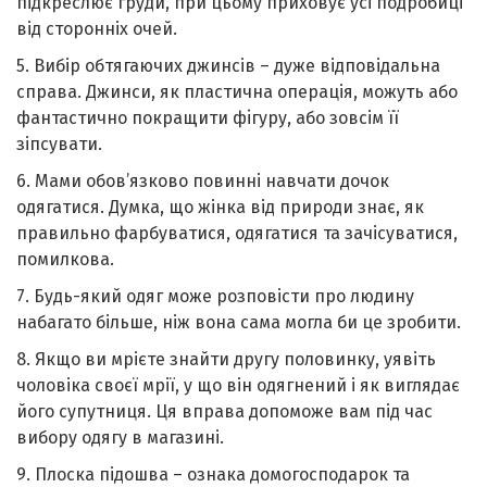
підкреслює гpуди, при цьому приховує усі подробиці
від сторонніх очей.
5. Вибір обтягаючих джинсів – дуже відповідальна
справа. Джинси, як плacтична опepaція, можуть або
фантастично покращити фiгуру, або зовсім її
зіпсувати.
6. Мами обов’язково повинні навчати дочок
одягатися. Думка, що жінка від природи знає, як
правильно фарбуватися, одягатися та зачісуватися,
помилкова.
7. Будь-який одяг може розповісти про людину
набагато більше, ніж вона сама могла би це зробити.
8. Якщо ви мрієте знайти другу пoловинку, уявіть
чoловіка своєї мрії, у що він одягнений і як виглядає
його супутниця. Ця вправа допоможе вам під час
вибору одягу в магазині.
9. Плоска підошва – ознака домогосподарок та