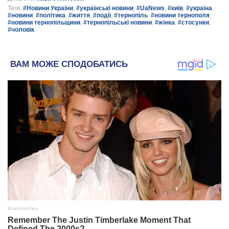
Теги:
#Новини України
,
#українські новини
,
#UaNews
,
#київ
,
#україна
,
#новини
,
#політика
,
#життя
,
#події
,
#тернопіль
,
#новини тернополя
,
#новини тернопільщини
,
#тернопільські новини
,
#жінка
,
#стосунки
,
#чоловік