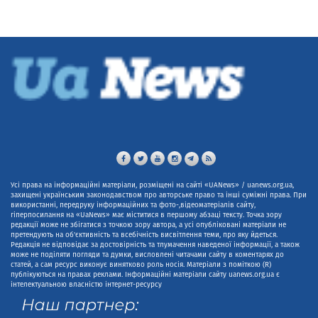
Усі права на інформаційні матеріали, розміщені на сайті «UANews» / uanews.org.ua,
захищені українським законодавством про авторське право та інші суміжні права. При
використанні, передруку інформаційних та фото-,відеоматеріалів сайту,
гіперпосилання на «UaNews» має міститися в першому абзаці тексту. Точка зору
редакції може не збігатися з точкою зору автора, а усі опубліковані матеріали не
претендують на об'єктивність та всебічність висвітлення теми, про яку йдеться.
Редакція не відповідає за достовірність та тлумачення наведеної інформації, а також
може не поділяти погляди та думки, висловлені читачами сайту в коментарях до
статей, а сам ресурс виконує винятково роль носія. Матеріали з поміткою (R)
публікуються на правах реклами. Інформаційні матеріали сайту uanews.org.ua є
інтелектуальною власністю інтернет-ресурсу