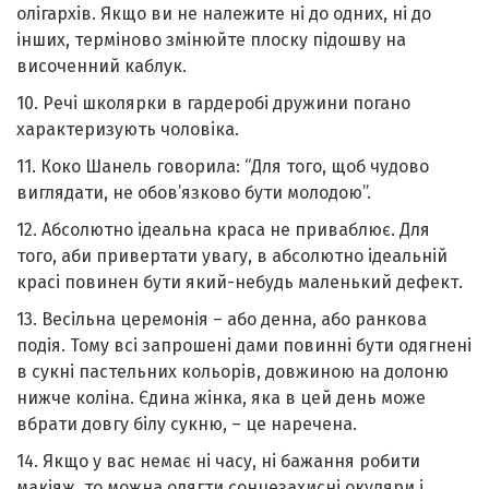
олігархів. Якщо ви не належите ні до одних, ні до
інших, терміново змінюйте плоску підошву на
височенний каблук.
10. Речі школярки в гардеробі дружини погано
характеризують чоловіка.
11. Коко Шaнель говорила: “Для того, щоб чудово
виглядати, не обов’язково бути молодою”.
12. Абсолютно ідеальна краса не приваблює. Для
того, аби привертати увагу, в абсолютно ідеальній
красі повинен бути який-небудь маленький дефект.
13. Весільна церемонія – або денна, або ранкова
подія. Тому всі запрошені дами повинні бути одягнені
в сукні пастельних кольорів, довжиною на долоню
нижче коліна. Єдина жінка, яка в цей день може
вбрати довгу білу сукню, – це наречена.
14. Якщо у вас немає ні часу, ні бажання робити
макіяж, то можна одягти сонцезахисні окуляри і