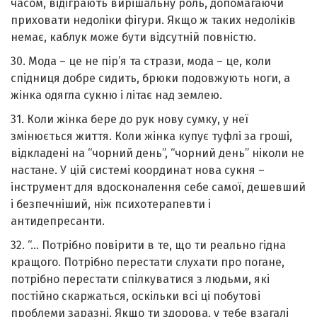
часом, відіграють вирішальну роль, допомагаючи
приховати недоліки фігури. Якщо ж таких недоліків
немає, каблук може бути відсутній повністю.
30. Мода – це не пір’я та стрази, мода – це, коли
спідниця добре сидить, брюки подовжують ноги, а
жінка одягла сукню і літає над землею.
31. Коли жінка бере до рук нову сумку, у неї
змінюється життя. Коли жінка купує туфлі за гроші,
відкладені на “чорний день”, “чорний день” ніколи не
настане. У цій системі координат нова сукня –
інструмент для вдосконалення себе самої, дешевший
і безпечніший, ніж психотерапевти і
антидепресанти.
32. “… Потрібно повірити в те, що ти реально гідна
кращого. Потрібно перестати слухати про погане,
потрібно перестати спілкуватися з людьми, які
постійно скаржаться, оскільки всі ці побутові
проблеми заpазні. Якщо ти здорова, у тебе взагалі