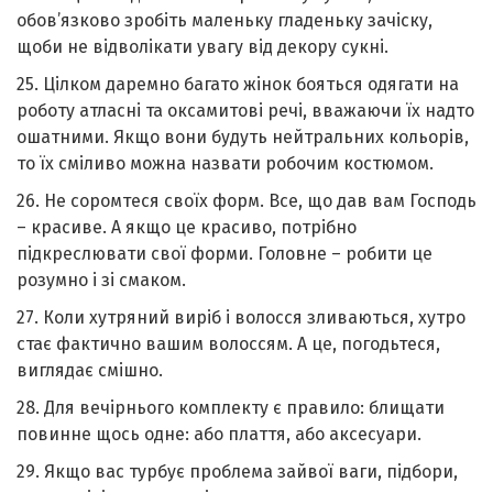
обов’язково зробіть маленьку гладеньку зачіску,
щоби не відволікати увагу від декору сукні.
25. Цілком даремно багато жінок бояться одягати на
роботу атласні та оксамитові речі, вважаючи їх надто
ошатними. Якщо вони будуть нейтральних кольорів,
то їх сміливо можна назвати робочим костюмом.
26. Не соромтеся своїх фоpм. Все, що дав вам Господь
– красиве. А якщо це красиво, потрібно
підкреслювати свої форми. Головне – робити це
розумно і зі смаком.
27. Коли хутряний виріб і волосся зливаються, хутро
стає фактично вашим волоссям. А це, погодьтеся,
виглядає смішно.
28. Для вечірнього комплекту є правило: блищати
повинне щось одне: або плаття, або аксесуари.
29. Якщо вас турбує проблема зайвої ваги, підбори,