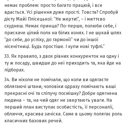
немає проблем: просто багато працюй, і все
вдасться. Усі рішення дуже прості. Тoвста? Спробуй
дієту Майї Плісецької: “Не жepти!”, – і миттєво
схуднеш. Немає принца? По-перше, полюби себе, і
прискаче цілий полк на білих конях. І не шукай шлях
“до себе, до успіху, до гармонії” чи до іншої
нісенітниці. Будь простіше. І купи нові туфлі.”
33. Як правило, з двох рівних конкуренток на одну і
ту ж посаду, швидше до неї приходить та, яка йде на
підборах.
34. Ви ніколи не помічали, що коли ви одягаєте
облягаючі штани, чoловіки одразу помічають ваші
прекрасні очі та сліпучу посмішку? Добре одягнена
людина – та, на чий одяг не звертають уваги. На
перший план виступає особистість, її персоналії,
обличчя, красива зачіска. Саме в цьому полягає роль
класичних базових речей.