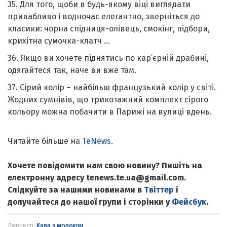
35. Для того, щоби в будь-якому віці виглядати
привабливо і водночас елегантно, зверніться до
класики: чорна спідниця-олівець, смокінг, підбори,
крихітна сумочка-клатч …
36. Якщо ви хочете піднятись по кар’єрній драбині,
одягайтеся так, наче ви вже там.
37. Сірий колір – найбільш французький колір у світі.
Жодних сумнівів, що трикотажний комплект сірого
кольору можна побачити в Парижі на вулиці вдень.
Читайте більше на
TeNews
.
Хочете повідомити нам свою новину? Пишіть на
електронну адресу tenews.te.ua@gmail.com.
Слідкуйте за нашими новинами в
Твіттер
і
долучайтеся до нашої групи і сторінки у
Фейсбук
.
Джерело:
Кава з молоком