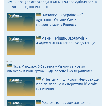
Як працює агрохолдинг MENORAH: закупівля зерна
та міжнародний експорт
Виставку «Ї» української
художниці Оксани Самійленко
презентували у Рівному
Рівне, Нетішин, Здолбунів -
Академія «FOX» запрошує до танцю
15:16
Лєра Мандзюк 6 березня у Рівному з новим
вибуховим концертом! Буде весело і «з перчиком»!
У Нетішині підписали Меморандум
про співпрацю в енергетичній освіті
населення
Розпочато прийом заявок на