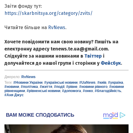
Звіти фонду тут:
https://skarbnitsya.org/category/zvits/
Читайте більше на
RvNews
.
Хочете повідомити нам свою новину? Пишіть на
електронну адресу tenews.te.ua@gmail.com.
Слідкуйте за нашими новинами в
Твіттер
і
долучайтеся до нашої групи і сторінки у
Фейсбук
.
Джерело:
RvNews
Теги:
#Новини України
,
#українські новини
,
#UaNews
,
#київ
,
#україна
,
#новини
,
#політика
,
#життя
,
#події
,
#рівне
,
#новини рівного
,
#новини
рівненщини
,
#рівненські новини
,
#допомога
,
#онко
,
#благодійність
,
#Аня Джус