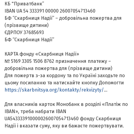
КБ "Приватбанк”
IBAN UA 54 333391 00000 26007054713460
БФ “Скарбниця Надії” – добровільна пожертва для
(прізвище дитини)
ЄДРПОУ 37685693
БФ “Скарбниця Надії”
КАРТА фонду «Скарбниця Надії»
№ 5169 3305 1506 8762 призначення платежу –
добровільна пожертва для (прізвище дитини)
Для пожертв з-за кордону та по Україні заходьте по
цьому посиланню та натискайте кнопку Допомогти
https://skarbnitsya.org/kontakty/rekvizyty/
...
Для власників карток Монобанк в розділі «Платіж по
IBAN», треба набрати IBAN
UA543333910000026007054713460 фонду Скарбниця
Надії і вказати суму, яку ви бажаєте пожертвувати.