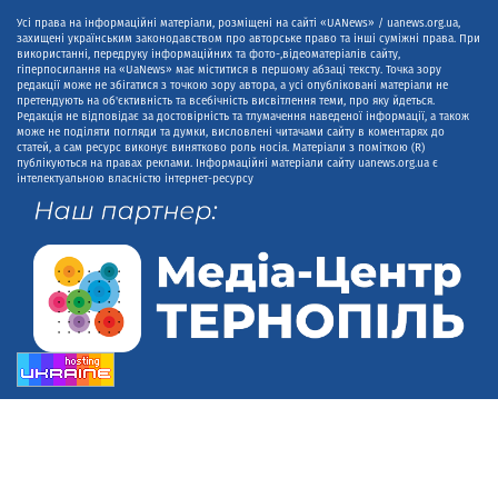
Усі права на інформаційні матеріали, розміщені на сайті «UANews» / uanews.org.ua,
захищені українським законодавством про авторське право та інші суміжні права. При
використанні, передруку інформаційних та фото-,відеоматеріалів сайту,
гіперпосилання на «UaNews» має міститися в першому абзаці тексту. Точка зору
редакції може не збігатися з точкою зору автора, а усі опубліковані матеріали не
претендують на об'єктивність та всебічність висвітлення теми, про яку йдеться.
Редакція не відповідає за достовірність та тлумачення наведеної інформації, а також
може не поділяти погляди та думки, висловлені читачами сайту в коментарях до
статей, а сам ресурс виконує винятково роль носія. Матеріали з поміткою (R)
публікуються на правах реклами. Інформаційні матеріали сайту uanews.org.ua є
інтелектуальною власністю інтернет-ресурсу