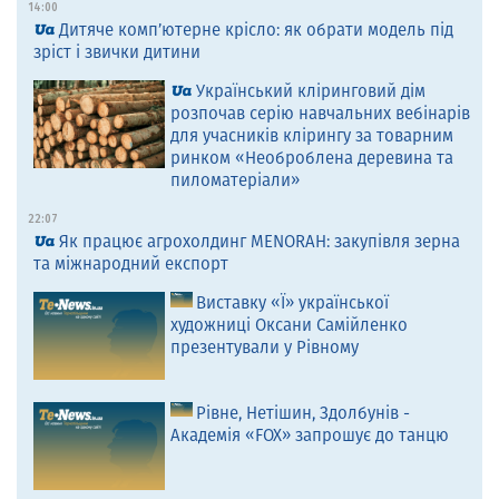
14:00
Дитяче комп’ютерне крісло: як обрати модель під
зріст і звички дитини
Український кліринговий дім
розпочав серію навчальних вебінарів
для учасників клірингу за товарним
ринком «Необроблена деревина та
пиломатеріали»
22:07
Як працює агрохолдинг MENORAH: закупівля зерна
та міжнародний експорт
Виставку «Ї» української
художниці Оксани Самійленко
презентували у Рівному
Рівне, Нетішин, Здолбунів -
Академія «FOX» запрошує до танцю