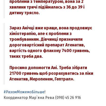
проблеми з температурою, вона за 2
хвилини тричі підіймалась з 36 до 39 і
дитину трясло.
Зараз Анічці вже краще, вона продовжує
хіміотерапію, але є проблеми з
тромбуванням. Дівчинці призначили
дороговартісний препарат Атенатив,
вартість одного флакону 7400 гривень,
таких треба два.
Просимо допомогти Ані. Треба зібрати
21700 гривень щоб розрахуватись за ліки
Атенатив, Меропенем, Гептрал».
#РазомМожемоБільше
!
Координатор Мар`яна Рева (098) 45 26 916