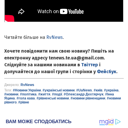
Читайте більше на
RvNews
.
Хочете повідомити нам свою новину? Пишіть на
електронну адресу tenews.te.ua@gmail.com.
Слідкуйте за нашими новинами в
Твіттер
і
долучайтеся до нашої групи і сторінки у
Фейсбук
.
Джерело:
RvNews
Теги:
#Новини України
,
#українські новини
,
#UaNews
,
#київ
,
#україна
,
#новини
,
#політика
,
#життя
,
#події
,
#Олександр Дехтярчук
,
#Інна
Яцина
,
#гола кава
,
#рівненські новини
,
#новини рівненщини
,
#новини
рівного
,
#рівне