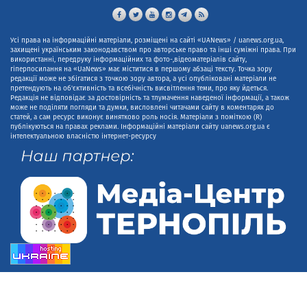
Усі права на інформаційні матеріали, розміщені на сайті «UANews» / uanews.org.ua,
захищені українським законодавством про авторське право та інші суміжні права. При
використанні, передруку інформаційних та фото-,відеоматеріалів сайту,
гіперпосилання на «UaNews» має міститися в першому абзаці тексту. Точка зору
редакції може не збігатися з точкою зору автора, а усі опубліковані матеріали не
претендують на об'єктивність та всебічність висвітлення теми, про яку йдеться.
Редакція не відповідає за достовірність та тлумачення наведеної інформації, а також
може не поділяти погляди та думки, висловлені читачами сайту в коментарях до
статей, а сам ресурс виконує винятково роль носія. Матеріали з поміткою (R)
публікуються на правах реклами. Інформаційні матеріали сайту uanews.org.ua є
інтелектуальною власністю інтернет-ресурсу