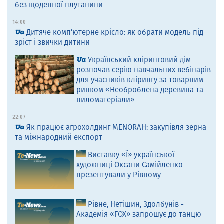
без щоденної плутанини
14:00
Дитяче комп’ютерне крісло: як обрати модель під
зріст і звички дитини
Український кліринговий дім
розпочав серію навчальних вебінарів
для учасників клірингу за товарним
ринком «Необроблена деревина та
пиломатеріали»
22:07
Як працює агрохолдинг MENORAH: закупівля зерна
та міжнародний експорт
Виставку «Ї» української
художниці Оксани Самійленко
презентували у Рівному
Рівне, Нетішин, Здолбунів -
Академія «FOX» запрошує до танцю