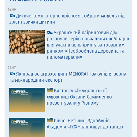
14:00
Дитяче комп’ютерне крісло: як обрати модель під
зріст і звички дитини
Український кліринговий дім
розпочав серію навчальних вебінарів
для учасників клірингу за товарним
ринком «Необроблена деревина та
пиломатеріали»
22:07
Як працює агрохолдинг MENORAH: закупівля зерна
та міжнародний експорт
Виставку «Ї» української
художниці Оксани Самійленко
презентували у Рівному
Рівне, Нетішин, Здолбунів -
Академія «FOX» запрошує до танцю