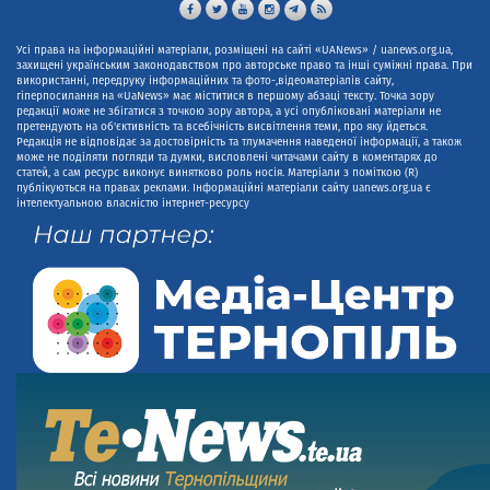
Усі права на інформаційні матеріали, розміщені на сайті «UANews» / uanews.org.ua,
захищені українським законодавством про авторське право та інші суміжні права. При
використанні, передруку інформаційних та фото-,відеоматеріалів сайту,
гіперпосилання на «UaNews» має міститися в першому абзаці тексту. Точка зору
редакції може не збігатися з точкою зору автора, а усі опубліковані матеріали не
претендують на об'єктивність та всебічність висвітлення теми, про яку йдеться.
Редакція не відповідає за достовірність та тлумачення наведеної інформації, а також
може не поділяти погляди та думки, висловлені читачами сайту в коментарях до
статей, а сам ресурс виконує винятково роль носія. Матеріали з поміткою (R)
публікуються на правах реклами. Інформаційні матеріали сайту uanews.org.ua є
інтелектуальною власністю інтернет-ресурсу