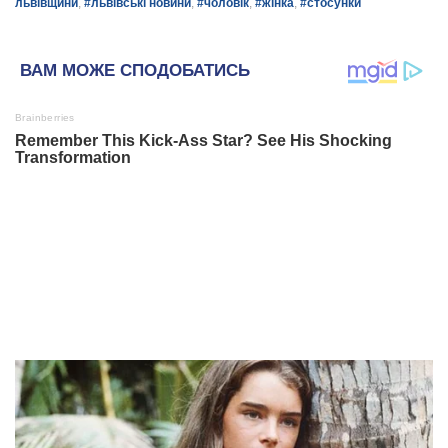
львівщини
,
#львівські новини
,
#чоловік
,
#жінка
,
#стосунки