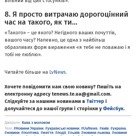
вільний від цих стосунків».
8. Я просто витрачаю дорогоцінний
час на такого, як ти…
«Такого» – це якого? Негідного ваших почуттів,
вашого часу? Напевно, це одна з найбільш
образливих форм вираження «я тебе не поважаю і я
тобі не люблю».
Читайте більше на
LvNews
.
Хочете повідомити нам свою новину? Пишіть на
електронну адресу tenews.te.ua@gmail.com.
Слідкуйте за нашими новинами в
Твіттер
і
долучайтеся до нашої групи і сторінки у
Фейсбук
.
Джерело:
Кава з молоком
Теги:
#Новини України
,
#українські новини
,
#UaNews
,
#київ
,
#україна
,
#новини
,
#політика
,
#життя
,
#події
,
#львів
,
#новини львова
,
#новини