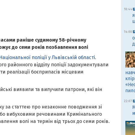
10:44
я
щ
14:00
о
пасами раніше судимому 58-річному
д
ує до семи років позбавлення волі
аціональної поліції у Львівській області
.
го районного відділу поліції задокументували
кти реалізації боєприпасів місцевим
навч
клір
«Не
ейські виявили та вилучили патрони, які він
пил
22:07
у за статтею про незаконне поводження зі
M
м
або вибуховими речовинами Кримінального
влення волі на термін від трьох до семи років.