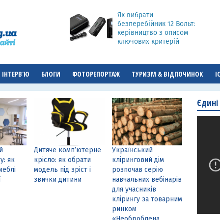
Як вибрати
безперебійник 12 Вольт:
керівництво з описом
ключових критерій
ІНТЕРВ'Ю
БЛОГИ
ФОТОРЕПОРТАЖ
ТУРИЗМ & ВІДПОЧИНОК
І
Єдині
й
Дитяче комп’ютерне
Український
у: як
крісло: як обрати
кліринговий дім
меблі
модель під зріст і
розпочав серію
ї
звички дитини
навчальних вебінарів
для учасників
клірингу за товарним
ринком
«Необроблена