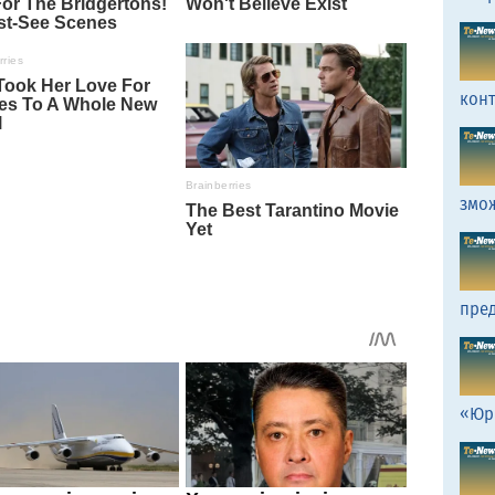
кон
змо
пред
«Юр