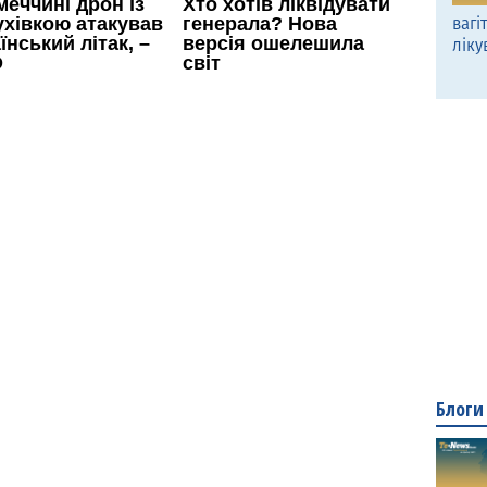
вагі
ліку
Блоги