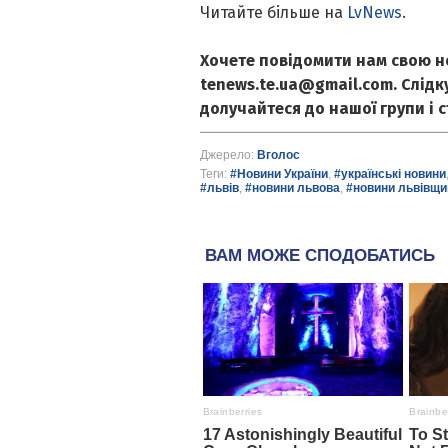
Читайте більше на
LvNews
.
Хочете повідомити нам свою н
tenews.te.ua@gmail.com. Слід
долучайтеся до нашої групи і 
Джерело:
Вголос
Теги:
#Новини України
,
#українські новини
#львів
,
#новини львова
,
#новини львівщи