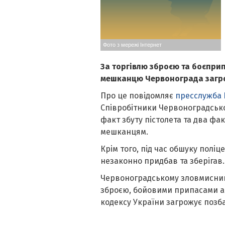
Фото з мережі Інтернет
За торгівлю зброєю та боєпри
мешканцю Червонограда загрож
Про це повідомляє
пресслужба Н
Співробітники Червоноградсько
факт збуту пістолета та два фа
мешканцям.
Крім того, під час обшуку поліц
незаконно придбав та зберігав.
Червоноградському зловмисник
зброєю, бойовими припасами 
кодексу України загрожує позба