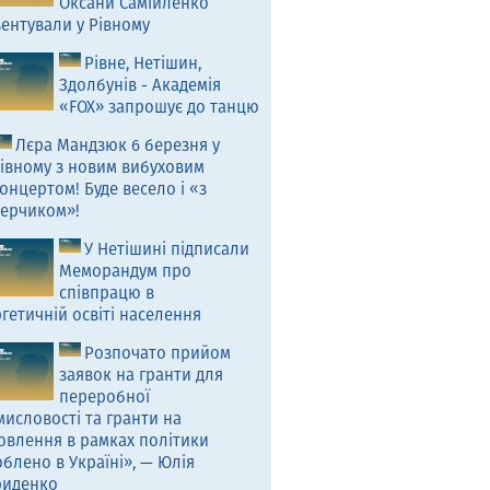
Оксани Самійленко
ентували у Рівному
Рівне, Нетішин,
Здолбунів - Академія
«FOX» запрошує до танцю
Лєра Мандзюк 6 березня у
івному з новим вибуховим
онцертом! Буде весело і «з
ерчиком»!
У Нетішині підписали
Меморандум про
співпрацю в
гетичній освіті населення
Розпочато прийом
заявок на гранти для
переробної
исловості та гранти на
овлення в рамках політики
блено в Україні», — Юлія
риденко