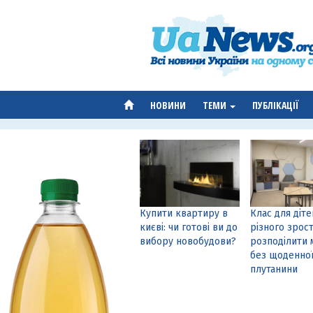
НОВИНИ
ТЕМИ
ПУБЛІКАЦІЇ
Купити квартиру в
Клас для діте
києві: чи готові ви до
різного зрост
вибору новобудови?
розподілити 
без щоденно
плутанини