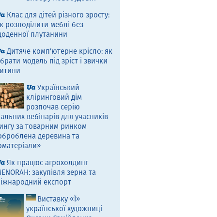
Клас для дітей різного зросту:
к розподілити меблі без
оденної плутанини
Дитяче комп’ютерне крісло: як
брати модель під зріст і звички
итини
Український
кліринговий дім
розпочав серію
альних вебінарів для учасників
ингу за товарним ринком
оброблена деревина та
оматеріали»
Як працює агрохолдинг
ENORAH: закупівля зерна та
іжнародний експорт
Виставку «Ї»
української художниці