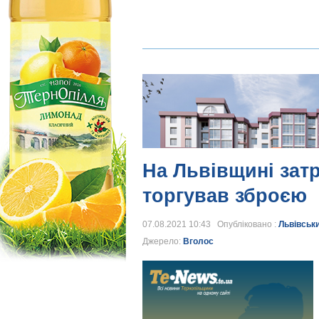
На Львівщині зат
торгував зброєю
07.08.2021 10:43 Опубліковано :
Львівськ
Джерело:
Вголос