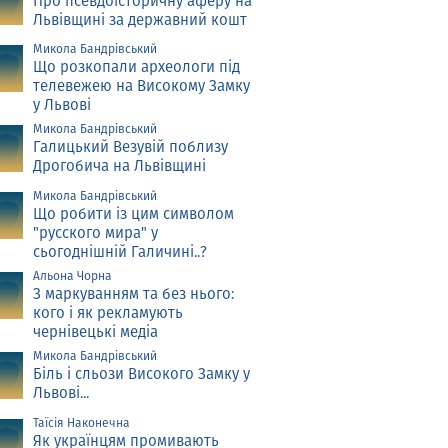
Про псевдоісторичну аферу на
Львівщині за державний кошт
Микола Бандрівський
Що розкопали археологи під
телевежею на Високому Замку
у Львові
Микола Бандрівський
Галицький Везувій поблизу
Дрогобича на Львівщині
Микола Бандрівський
Що робити із цим символом
"русского мира" у
сьогоднішній Галичині..?
Альона Чорна
З маркуванням та без нього:
кого і як рекламують
чернівецькі медіа
Микола Бандрівський
Біль і сльози Високого Замку у
Львові...
Таїсія Наконечна
Як українцям промивають