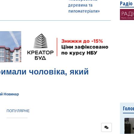
Радіо
деревина та
пиломатеріали»
римали чоловіка, який
ий Новинар
Голо
ПОПУЛЯРНЕ