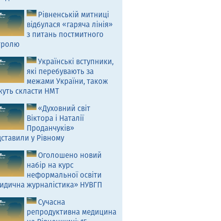
Рівненській митниці
відбулася «гаряча лінія»
з питань постмитного
тролю
Українські вступники,
які перебувають за
межами України, також
жуть скласти НМТ
«Духовний світ
Віктора і Наталії
Проданчуків»
ставили у Рівному
Оголошено новий
набір на курс
неформальної освіти
идична журналістика» НУВГП
Сучасна
репродуктивна медицина