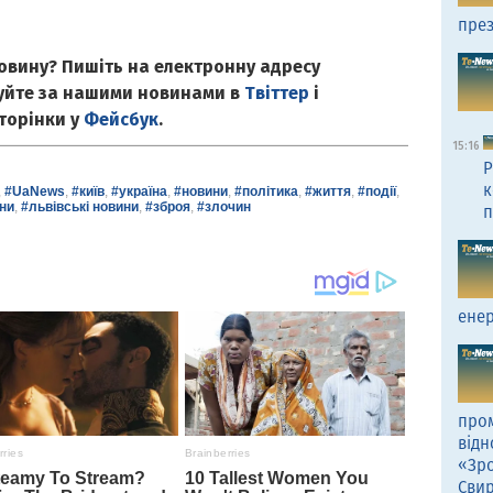
през
овину? Пишіть на електронну адресу
куйте за нашими новинами в
Твіттер
і
сторінки у
Фейсбук
.
15:16
Р
к
,
#UaNews
,
#київ
,
#україна
,
#новини
,
#політика
,
#життя
,
#події
,
ни
,
#львівські новини
,
#зброя
,
#злочин
п
енер
пром
відн
«Зро
Сви