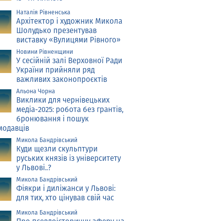
Наталія Рівненська
Архітектор і художник Микола
Шолудько презентував
виставку «Вулицями Рівного»
Новини Рівненщини
У сесійній залі Верховної Ради
України прийняли ряд
важливих законопроєктів
Альона Чорна
Виклики для чернівецьких
медіа-2025: робота без грантів,
бронювання і пошук
модавців
Микола Бандрівський
Куди щезли скульптури
руських князів із університету
у Львові..?
Микола Бандрівський
Фіякри і диліжанси у Львові:
для тих, хто цінував свій час
Микола Бандрівський