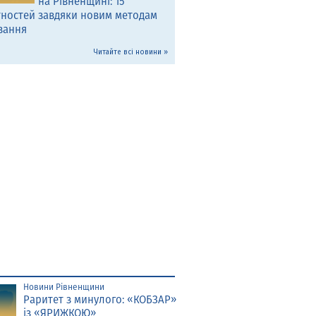
на Рівненщині: 15
тностей завдяки новим методам
вання
Читайте всі новини »
Новини Рівненщини
Раритет з минулого: «КОБЗАР»
із «ЯРИЖКОЮ»