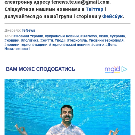
електронну адресу tenews.te.ua@gmail.com.
Слідкуйте за нашими новинами в
Твіттер
і
долучайтеся до нашої групи і сторінки у
Фейсбук
.
Джерело:
TeNews
Теги:
#Новини України
,
#українські новини
,
#UaNews
,
#київ
,
#україна
,
#новини
,
#політика
,
#життя
,
#події
,
#тернопіль
,
#новини тернополя
,
#новини тернопільщини
,
#тернопільські новини
,
#свято
,
#День
Незалежності