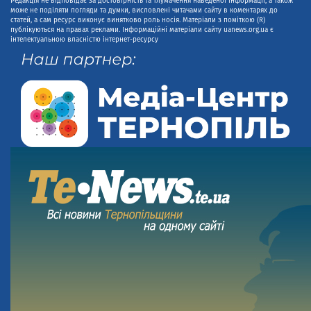
Редакція не відповідає за достовірність та тлумачення наведеної інформації, а також
може не поділяти погляди та думки, висловлені читачами сайту в коментарях до
статей, а сам ресурс виконує винятково роль носія. Матеріали з поміткою (R)
публікуються на правах реклами. Інформаційні матеріали сайту uanews.org.ua є
інтелектуальною власністю інтернет-ресурсу