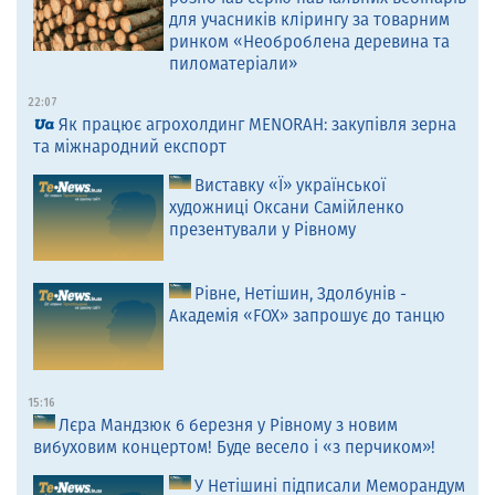
для учасників клірингу за товарним
ринком «Необроблена деревина та
пиломатеріали»
22:07
Як працює агрохолдинг MENORAH: закупівля зерна
та міжнародний експорт
Виставку «Ї» української
художниці Оксани Самійленко
презентували у Рівному
Рівне, Нетішин, Здолбунів -
Академія «FOX» запрошує до танцю
15:16
Лєра Мандзюк 6 березня у Рівному з новим
вибуховим концертом! Буде весело і «з перчиком»!
У Нетішині підписали Меморандум