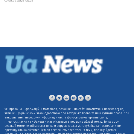
Усі права на інформаційні матеріали, розміщені на сайті «UANews» / uanews.org.ua,
захищені українським законодавством про авторське право та інші суміжні права. При
використанні, передруку інформаційних та фото-,відеоматеріалів сайту,
гіперпосилання на «UaNews» має міститися в першому абзаці тексту. Точка зору
редакції може не збігатися з точкою зору автора, а усі опубліковані матеріали не
претендують на об'єктивність та всебічність висвітлення теми, про яку йдеться.