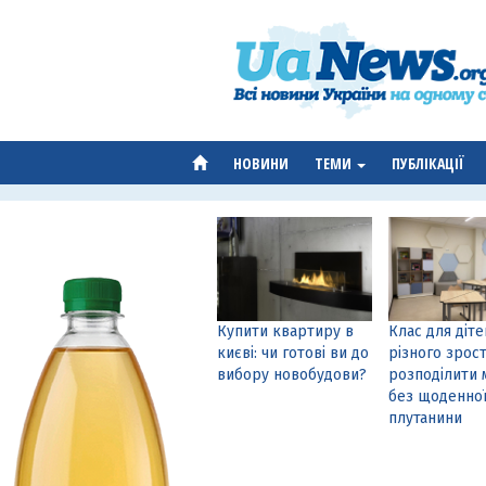
НОВИНИ
ТЕМИ
ПУБЛІКАЦІЇ
Купити квартиру в
Клас для діте
києві: чи готові ви до
різного зрост
вибору новобудови?
розподілити 
без щоденно
плутанини