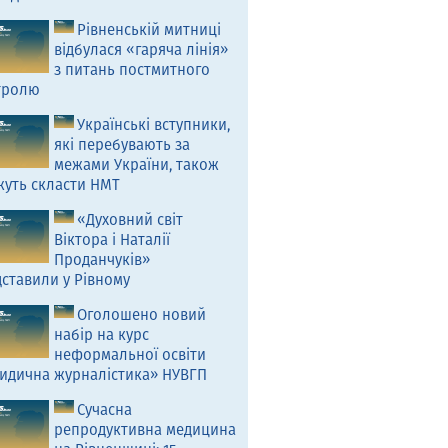
Рівненській митниці
відбулася «гаряча лінія»
з питань постмитного
тролю
Українські вступники,
які перебувають за
межами України, також
жуть скласти НМТ
«Духовний світ
Віктора і Наталії
Проданчуків»
ставили у Рівному
Оголошено новий
набір на курс
неформальної освіти
идична журналістика» НУВГП
Сучасна
репродуктивна медицина