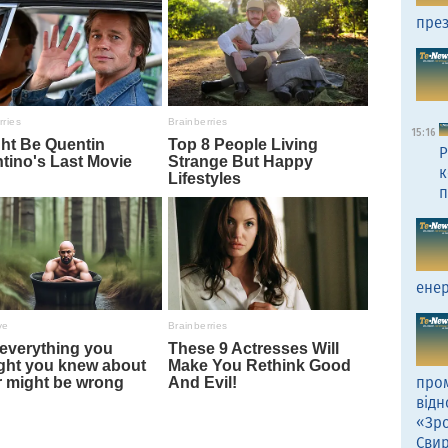
през
15:16
Р
к
п
енер
пром
відн
«Зро
Сви