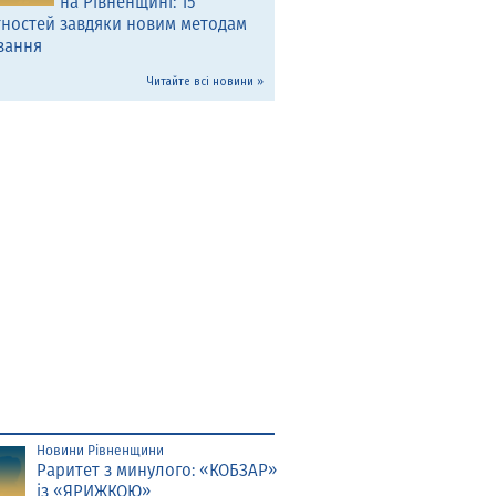
на Рівненщині: 15
тностей завдяки новим методам
вання
Читайте всі новини »
Новини Рівненщини
Раритет з минулого: «КОБЗАР»
із «ЯРИЖКОЮ»