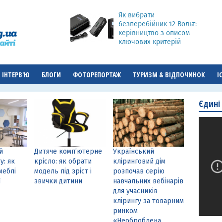
Як вибрати
безперебійник 12 Вольт:
керівництво з описом
ключових критерій
ІНТЕРВ'Ю
БЛОГИ
ФОТОРЕПОРТАЖ
ТУРИЗМ & ВІДПОЧИНОК
І
Єдині
й
Дитяче комп’ютерне
Український
у: як
крісло: як обрати
кліринговий дім
меблі
модель під зріст і
розпочав серію
ї
звички дитини
навчальних вебінарів
для учасників
клірингу за товарним
ринком
«Необроблена