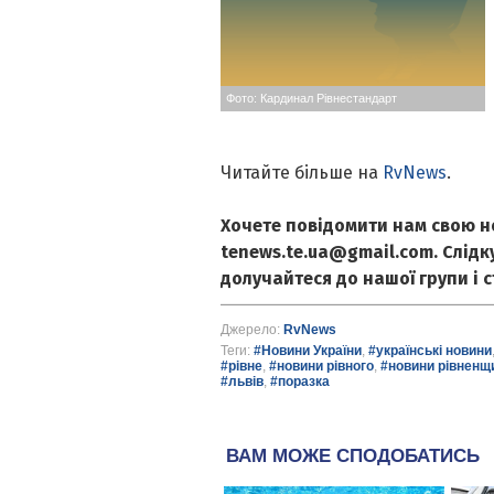
Фото: Кардинал Рівнестандарт
Читайте більше на
RvNews
.
Хочете повідомити нам свою н
tenews.te.ua@gmail.com. Слід
долучайтеся до нашої групи і 
Джерело:
RvNews
Теги:
#Новини України
,
#українські новини
#рівне
,
#новини рівного
,
#новини рівненщ
#львів
,
#поразка