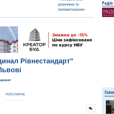
Радіо
деревина та
пиломатеріали»
динал Рівнестандарт"
Львові
ирожит
Голо
ПОПУЛЯРНЕ