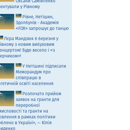
Оксани Самійленко
ентували у Рівному
Рівне, Нетішин,
Здолбунів - Академія
«FOX» запрошує до танцю
Лєра Мандзюк 6 березня у
івному з новим вибуховим
онцертом! Буде весело і «з
ерчиком»!
У Нетішині підписали
Меморандум про
співпрацю в
гетичній освіті населення
Розпочато прийом
заявок на гранти для
переробної
исловості та гранти на
овлення в рамках політики
блено в Україні», — Юлія
риденко