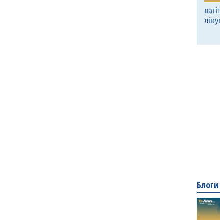
вагі
ліку
Блоги