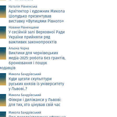
Наталія Рівненська
Архітектор і художник Микола
Шолудько презентував
виставку «Вулицями Рівного»
Новини Рівненщини
У сесійній залі Верховної Ради
України прийняли ряд
важливих законопроєктів
Альона Чорна
Виклики для чернівецьких
медіа-2025: робота без грантів,
бронювання і пошук
модавців
Микола Бандрівський
Куди щезли скульптури
руських князів із університету
у Львові..?
Микола Бандрівський
Фіякри і диліжанси у Львові:
для тих, хто цінував свій час
Микола Бандрівський