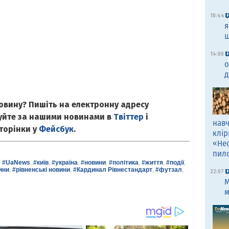
10:44
я
щ
14:00
о
д
овину? Пишіть на електронну адресу
куйте за нашими новинами в
Твіттер
і
навч
сторінки у
Фейсбук
.
клір
«Не
пил
,
#UaNews
,
#київ
,
#україна
,
#новини
,
#політика
,
#життя
,
#події
,
ини
,
#рівненські новини
,
#Кардинал Рівнестандарт
,
#футзал
,
22:07
M
м