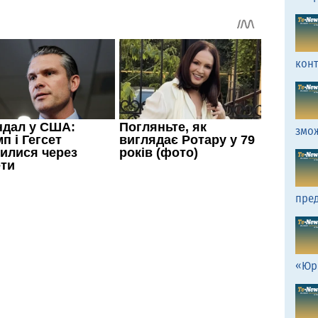
кон
змо
пред
«Юр