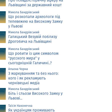
Про псевдоісторичну аферу на
Львівщині за державний кошт
Микола Бандрівський
Що розкопали археологи під
телевежею на Високому Замку
у Львові
Микола Бандрівський
Галицький Везувій поблизу
Дрогобича на Львівщині
Микола Бандрівський
Що робити із цим символом
"русского мира" у
сьогоднішній Галичині..?
Альона Чорна
З маркуванням та без нього:
кого і як рекламують
чернівецькі медіа
Микола Бандрівський
Біль і сльози Високого Замку у
Львові...
Таїсія Наконечна
Як українцям промивають