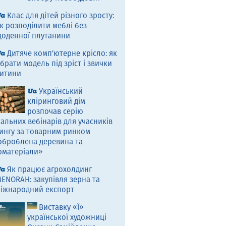
Клас для дітей різного зросту:
к розподілити меблі без
оденної плутанини
Дитяче комп’ютерне крісло: як
брати модель під зріст і звички
итини
Український
кліринговий дім
розпочав серію
альних вебінарів для учасників
ингу за товарним ринком
оброблена деревина та
оматеріали»
Як працює агрохолдинг
ENORAH: закупівля зерна та
іжнародний експорт
Виставку «Ї»
української художниці