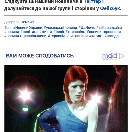
Слідкуйте за нашими новинами в
Твіттер
і
долучайтеся до нашої групи і сторінки у
Фейсбук
.
Джерело:
TeNews
Теги:
#Новини України
,
#українські новини
,
#UaNews
,
#київ
,
#україна
,
#новини
,
#політика
,
#життя
,
#події
,
#тернопіль
,
#новини тернополя
,
#новини тернопільщини
,
#тернопільські новини
,
#клімат
,
#погода