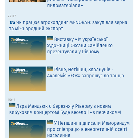
пиломатеріали»
22:07
Як працює агрохолдинг MENORAH: закупівля зерна
та міжнародний експорт
Виставку «Ї» української
художниці Оксани Самійленко
презентували у Рівному
Рівне, Нетішин, Здолбунів -
Академія «FOX» запрошує до танцю
15:16
Лєра Мандзюк 6 березня у Рівному з новим
вибуховим концертом! Буде весело і «з перчиком»!
У Нетішині підписали Меморандум
про співпрацю в енергетичній освіті
населення