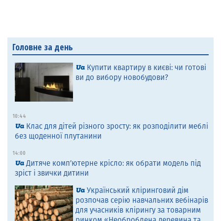
Головне за день
Купити квартиру в києві: чи готові
ви до вибору новобудови?
10:44
Клас для дітей різного зросту: як розподілити меблі
без щоденної плутанини
14:00
Дитяче комп’ютерне крісло: як обрати модель під
зріст і звички дитини
Український кліринговий дім
розпочав серію навчальних вебінарів
для учасників клірингу за товарним
ринком «Необроблена деревина та