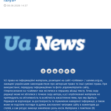
Усі права на інформаційні матеріали, розміщені на сайті «UANews» / uanews.org.ua,
захищені українським законодавством про авторське право та інші суміжні права. При
використанні, передруку інформаційних та фото-,відеоматеріалів сайту,
гіперпосилання на «UaNews» має міститися в першому абзаці тексту. Точка зору
редакції може не збігатися з точкою зору автора, а усі опубліковані матеріали не
претендують на об'єктивність та всебічність висвітлення теми, про яку йдеться.
Редакція не відповідає за достовірність та тлумачення наведеної інформації, а також
може не поділяти погляди та думки, висловлені читачами сайту в коментарях до
статей, а сам ресурс виконує винятково роль носія. Матеріали з поміткою (R)