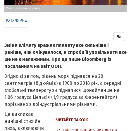
Фото з мережі Інтернет
ПОПУЛЯРНЕ
Зміна клімату вражає планету все сильніше і
раніше, ніж очікувалося, а спроби її уповільнити все
ще не є належними. Про це пише Bloomberg із
посиланням на звіт ООН.
Згідно зі звітом, рівень моря піднявся на 20
сантиметрів (8 дюймів) з 1900 по 2018 рік, а середні
глобальні температури піднялися щонайменше на
1,06 градуса Цельсія (1,9 градуса за Фаренгейтом)
порівняно з доіндустріальними рівнями.
Це викликає
ЧИТАЙТЕ ТАКОЖ
нинішні стихійні
лиха, включаючи
27 градусів тепла: у вихідні на