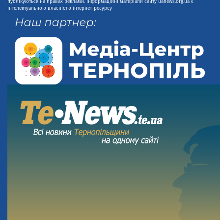
публікуються на правах реклами. Інформаційні матеріали сайту uanews.org.ua є
інтелектуальною власністю інтернет-ресурсу