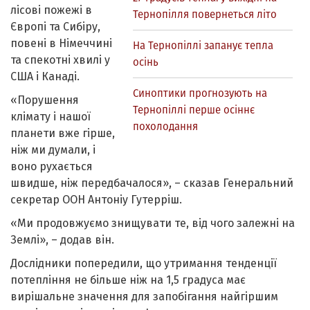
лісові пожежі в
Тернопілля повернеться літо
Європі та Сибіру,
повені в Німеччині
На Тернопіллі запанує тепла
та спекотні хвилі у
осінь
США і Канаді.
Синоптики прогнозують на
«Порушення
Тернопіллі перше осіннє
клімату і нашої
похолодання
планети вже гірше,
ніж ми думали, і
воно рухається
швидше, ніж передбачалося», – сказав Генеральний
секретар ООН Антоніу Гутерріш.
«Ми продовжуємо знищувати те, від чого залежні на
Землі», – додав він.
Дослідники попередили, що утримання тенденції
потепління не більше ніж на 1,5 градуса має
вирішальне значення для запобігання найгіршим