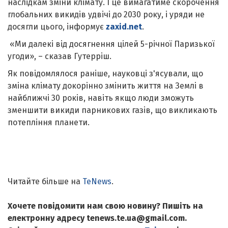
наслідкам зміни клімату. І це вимагатиме скорочення
глобальних викидів удвічі до 2030 року, і уряди не
досягли цього, інформує
zaxid.net
.
«Ми далекі від досягнення цілей 5-річної Паризької
угоди», – сказав Гутерріш.
Як повідомлялося раніше, науковці з'ясували, що
зміна клімату докорінно змінить життя на Землі в
найближчі 30 років, навіть якщо люди зможуть
зменшити викиди парникових газів, що викликають
потепління планети.
Читайте більше на
TeNews
.
Хочете повідомити нам свою новину? Пишіть на
електронну адресу tenews.te.ua@gmail.com.