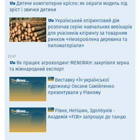
Дитяче комп’ютерне крісло: як обрати модель під
зріст і звички дитини
Український кліринговий дім
розпочав серію навчальних вебінарів
для учасників клірингу за товарним
ринком «Необроблена деревина та
пиломатеріали»
22:07
Як працює агрохолдинг MENORAH: закупівля зерна
та міжнародний експорт
Виставку «Ї» української
художниці Оксани Самійленко
презентували у Рівному
Рівне, Нетішин, Здолбунів -
Академія «FOX» запрошує до танцю