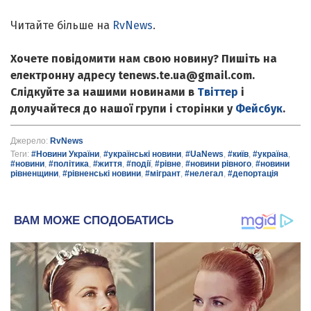
Читайте більше на
RvNews
.
Хочете повідомити нам свою новину? Пишіть на
електронну адресу tenews.te.ua@gmail.com.
Слідкуйте за нашими новинами в
Твіттер
і
долучайтеся до нашої групи і сторінки у
Фейсбук
.
Джерело:
RvNews
Теги:
#Новини України
,
#українські новини
,
#UaNews
,
#київ
,
#україна
,
#новини
,
#політика
,
#життя
,
#події
,
#рівне
,
#новини рівного
,
#новини
рівненщини
,
#рівненські новини
,
#мігрант
,
#нелегал
,
#депортація