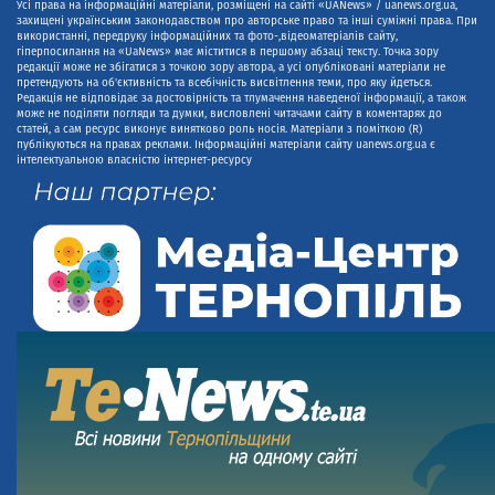
Усі права на інформаційні матеріали, розміщені на сайті «UANews» / uanews.org.ua,
захищені українським законодавством про авторське право та інші суміжні права. При
використанні, передруку інформаційних та фото-,відеоматеріалів сайту,
гіперпосилання на «UaNews» має міститися в першому абзаці тексту. Точка зору
редакції може не збігатися з точкою зору автора, а усі опубліковані матеріали не
претендують на об'єктивність та всебічність висвітлення теми, про яку йдеться.
Редакція не відповідає за достовірність та тлумачення наведеної інформації, а також
може не поділяти погляди та думки, висловлені читачами сайту в коментарях до
статей, а сам ресурс виконує винятково роль носія. Матеріали з поміткою (R)
публікуються на правах реклами. Інформаційні матеріали сайту uanews.org.ua є
інтелектуальною власністю інтернет-ресурсу