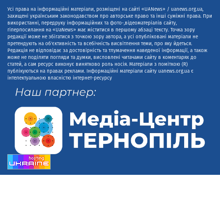
Усі права на інформаційні матеріали, розміщені на сайті «UANews» / uanews.org.ua,
захищені українським законодавством про авторське право та інші суміжні права. При
використанні, передруку інформаційних та фото-,відеоматеріалів сайту,
гіперпосилання на «UaNews» має міститися в першому абзаці тексту. Точка зору
редакції може не збігатися з точкою зору автора, а усі опубліковані матеріали не
претендують на об'єктивність та всебічність висвітлення теми, про яку йдеться.
Редакція не відповідає за достовірність та тлумачення наведеної інформації, а також
може не поділяти погляди та думки, висловлені читачами сайту в коментарях до
статей, а сам ресурс виконує винятково роль носія. Матеріали з поміткою (R)
публікуються на правах реклами. Інформаційні матеріали сайту uanews.org.ua є
інтелектуальною власністю інтернет-ресурсу