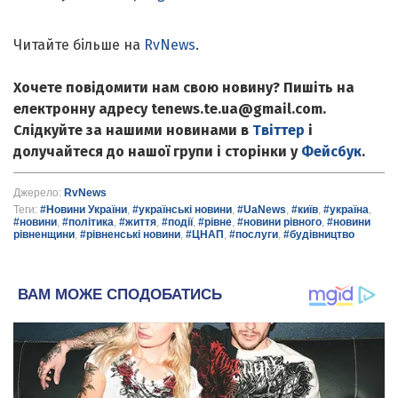
Читайте більше на
RvNews
.
Хочете повідомити нам свою новину? Пишіть на
електронну адресу tenews.te.ua@gmail.com.
Слідкуйте за нашими новинами в
Твіттер
і
долучайтеся до нашої групи і сторінки у
Фейсбук
.
Джерело:
RvNews
Теги:
#Новини України
,
#українські новини
,
#UaNews
,
#київ
,
#україна
,
#новини
,
#політика
,
#життя
,
#події
,
#рівне
,
#новини рівного
,
#новини
рівненщини
,
#рівненські новини
,
#ЦНАП
,
#послуги
,
#будівництво