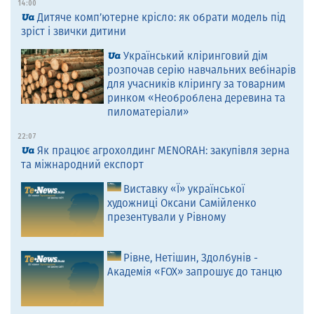
14:00
Дитяче комп’ютерне крісло: як обрати модель під
зріст і звички дитини
Український кліринговий дім
розпочав серію навчальних вебінарів
для учасників клірингу за товарним
ринком «Необроблена деревина та
пиломатеріали»
22:07
Як працює агрохолдинг MENORAH: закупівля зерна
та міжнародний експорт
Виставку «Ї» української
художниці Оксани Самійленко
презентували у Рівному
Рівне, Нетішин, Здолбунів -
Академія «FOX» запрошує до танцю