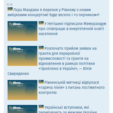
15:16
Лєра Мандзюк 6 березня у Рівному з новим
вибуховим концертом! Буде весело і «з перчиком»!
У Нетішині підписали Меморандум
про співпрацю в енергетичній освіті
населення
Розпочато прийом заявок на
гранти для переробної
промисловості та гранти на
відновлення в рамках політики
«Зроблено в Україні», — Юлія
Свириденко
Рівненській митниці відбулася
«гаряча лінія» з питань постмитного
контролю
Українські вступники, які
перебувають за межами України,