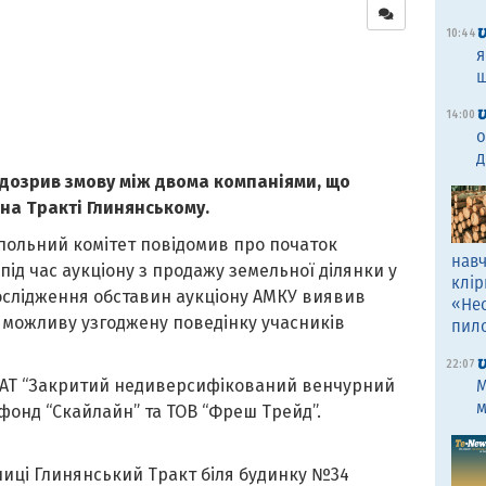
10:44
я
щ
14:00
о
д
дозрив змову між двома компаніями, що
 на Тракті Глинянському.
опольний комітет повідомив про початок
навч
ід час аукціону з продажу земельної ділянки у
клір
дослідження обставин аукціону АМКУ виявив
«Не
 можливу узгоджену поведінку учасників
пил
22:07
ї АТ “Закритий недиверсифікований венчурний
M
м
онд “Скайлайн” та ТОВ “Фреш Трейд”.
лиці Глинянський Тракт біля будинку №34