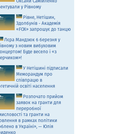
Оксани Самійленко
ентували у Рівному
Рівне, Нетішин,
Здолбунів - Академія
«FOX» запрошує до танцю
Лєра Мандзюк 6 березня у
івному з новим вибуховим
онцертом! Буде весело і «з
ерчиком»!
У Нетішині підписали
Меморандум про
співпрацю в
гетичній освіті населення
Розпочато прийом
заявок на гранти для
переробної
исловості та гранти на
овлення в рамках політики
блено в Україні», — Юлія
риденко