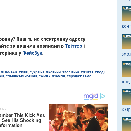
кон
овину? Пишіть на електронну адресу
куйте за нашими новинами в
Твіттер
і
сторінки у
Фейсбук
.
змо
,
#UaNews
,
#київ
,
#україна
,
#новини
,
#політика
,
#життя
,
#події
,
ни
,
#львівські новини
,
#АМКУ
,
#земля
,
#продаж землі
пред
«Юр