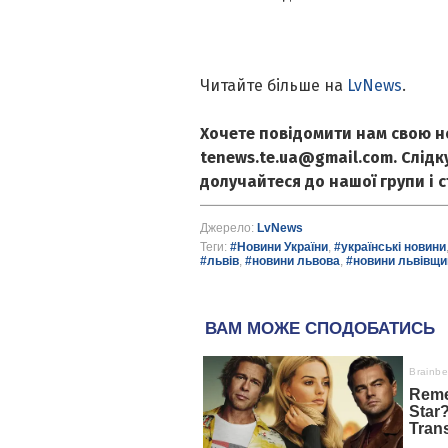
Читайте більше на
LvNews
.
Хочете повідомити нам свою н
tenews.te.ua@gmail.com. Слід
долучайтеся до нашої групи і 
Джерело:
LvNews
Теги:
#Новини України
,
#українські новини
#львів
,
#новини львова
,
#новини львівщи