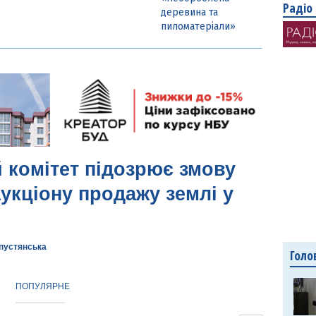
Радіо
деревина та
пиломатеріали»
комітет підозрює змову
аукціону продажу землі у
апустянська
Голо
ПОПУЛЯРНЕ