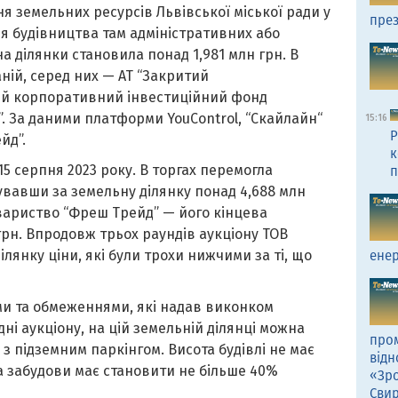
я земельних ресурсів Львівської міської ради у
през
для будівництва там адміністративних або
а ділянки становила понад 1,981 млн грн. В
аній, серед них — АТ “Закритий
й корпоративний інвестиційний фонд
. За даними платформи YouControl, “Скайлайн“
15:16
Р
йд”.
к
15 серпня 2023 року. В торгах перемогла
п
увавши за земельну ділянку понад 4,688 млн
овариство “Фреш Трейд” — його кінцева
грн. Впродовж трьох раундів аукціону ТОВ
лянку ціни, які були трохи нижчими за ті, що
енер
ами та обмеженнями, які надав виконком
ні аукціону, на цій земельній ділянці можна
пром
 підземним паркінгом. Висота будівлі не має
відн
 забудови має становити не більше 40%
«Зро
Сви