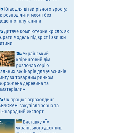
Клас для дітей різного зросту:
к розподілити меблі без
оденної плутанини
Дитяче комп’ютерне крісло: як
брати модель під зріст і звички
итини
Український
кліринговий дім
розпочав серію
альних вебінарів для учасників
ингу за товарним ринком
оброблена деревина та
оматеріали»
Як працює агрохолдинг
ENORAH: закупівля зерна та
іжнародний експорт
Виставку «Ї»
української художниці