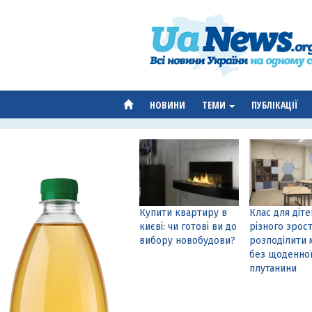
НОВИНИ
ТЕМИ
ПУБЛІКАЦІЇ
Купити квартиру в
Клас для діте
києві: чи готові ви до
різного зрост
вибору новобудови?
розподілити 
без щоденно
плутанини