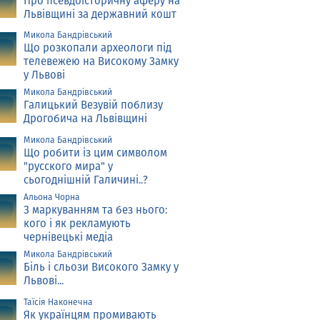
Про псевдоісторичну аферу на
Львівщині за державний кошт
Микола Бандрівський
Що розкопали археологи під
телевежею на Високому Замку
у Львові
Микола Бандрівський
Галицький Везувій поблизу
Дрогобича на Львівщині
Микола Бандрівський
Що робити із цим символом
"русского мира" у
сьогоднішній Галичині..?
Альона Чорна
З маркуванням та без нього:
кого і як рекламують
чернівецькі медіа
Микола Бандрівський
Біль і сльози Високого Замку у
Львові...
Таїсія Наконечна
Як українцям промивають