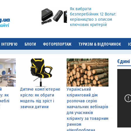
Як вибрати
безперебійник 12 Вольт:
керівництво з описом
ключових критерій
ІНТЕРВ'Ю
БЛОГИ
ФОТОРЕПОРТАЖ
ТУРИЗМ & ВІДПОЧИНОК
І
Єдині
й
Дитяче комп’ютерне
Український
у: як
крісло: як обрати
кліринговий дім
меблі
модель під зріст і
розпочав серію
ї
звички дитини
навчальних вебінарів
для учасників
клірингу за товарним
ринком
«Необроблена