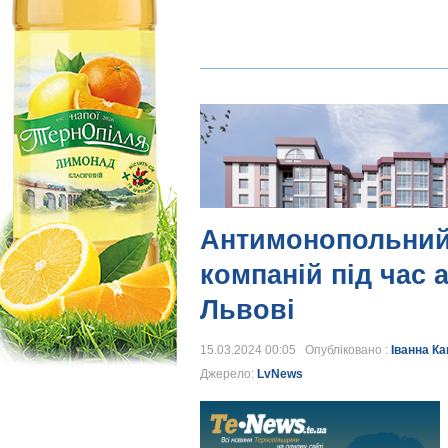
Антимонопольний 
компаній під час 
Львові
15.03.2024 00:05 Опубліковано :
Іванна К
Джерело:
LvNews