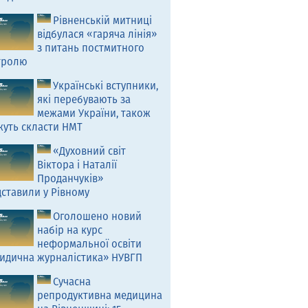
Рівненській митниці
відбулася «гаряча лінія»
з питань постмитного
тролю
Українські вступники,
які перебувають за
межами України, також
жуть скласти НМТ
«Духовний світ
Віктора і Наталії
Проданчуків»
ставили у Рівному
Оголошено новий
набір на курс
неформальної освіти
идична журналістика» НУВГП
Сучасна
репродуктивна медицина