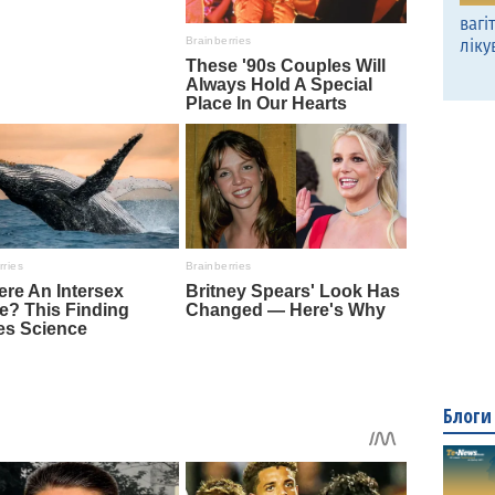
вагі
ліку
Блоги