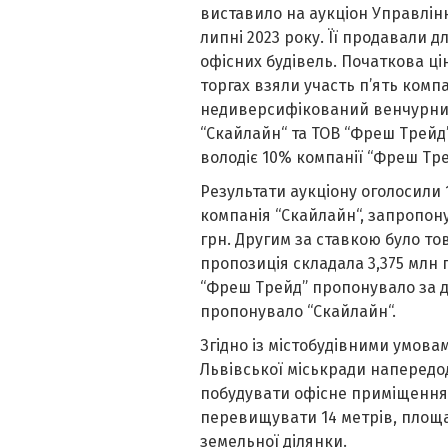
виставило на аукціон Управлінн
липні 2023 року. Її продавали 
офісних будівель. Початкова цін
торгах взяли участь п’ять комп
недиверсифікований венчурни
“Скайлайн“ та ТОВ “Фреш Трейд”
володіє 10% компанії “Фреш Тре
Результати аукціону оголосили 
компанія “Скайлайн“, запропон
грн. Другим за ставкою було т
пропозиція складала 3,375 млн 
“Фреш Трейд” пропонувало за ді
пропонувало “Скайлайн“.
Згідно із містобудівними умов
Львівської міськради напередод
побудувати офісне приміщення з
перевищувати 14 метрів, площа
земельної ділянки.