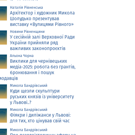
Наталія Рівненська
Архітектор і художник Микола
Шолудько презентував
виставку «Вулицями Рівного»
Новини Рівненщини
У сесійній залі Верховної Ради
України прийняли ряд
важливих законопроєктів
Альона Чорна
Виклики для чернівецьких
медіа-2025: робота без грантів,
бронювання і пошук
модавців
Микола Бандрівський
Куди щезли скульптури
руських князів із університету
у Львові..?
Микола Бандрівський
Фіякри і диліжанси у Львові:
для тих, хто цінував свій час
Микола Бандрівський