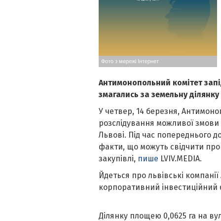
Фото з мережі Інтернет
Антимонопольний комітет запі
змагались за земельну ділянку
У четвер, 14 березня, Антимон
розслідування можливої змови п
Львові. Під час попереднього 
факти, що можуть свідчити про
закупівлі,
пише
LVIV.MEDIA.
Йдеться про львівські компані
корпоративний інвестиційний ф
Ділянку площею 0,0625 га на ву