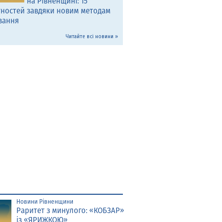
на Рівненщині: 15
тностей завдяки новим методам
вання
Читайте всі новини »
Новини Рівненщини
Раритет з минулого: «КОБЗАР»
із «ЯРИЖКОЮ»