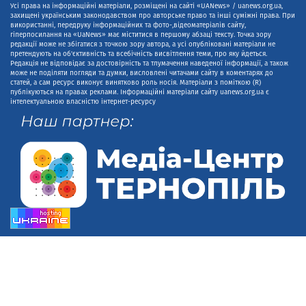
Усі права на інформаційні матеріали, розміщені на сайті «UANews» / uanews.org.ua,
захищені українським законодавством про авторське право та інші суміжні права. При
використанні, передруку інформаційних та фото-,відеоматеріалів сайту,
гіперпосилання на «UaNews» має міститися в першому абзаці тексту. Точка зору
редакції може не збігатися з точкою зору автора, а усі опубліковані матеріали не
претендують на об'єктивність та всебічність висвітлення теми, про яку йдеться.
Редакція не відповідає за достовірність та тлумачення наведеної інформації, а також
може не поділяти погляди та думки, висловлені читачами сайту в коментарях до
статей, а сам ресурс виконує винятково роль носія. Матеріали з поміткою (R)
публікуються на правах реклами. Інформаційні матеріали сайту uanews.org.ua є
інтелектуальною власністю інтернет-ресурсу