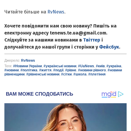
Читайте більше на
RvNews
.
Хочете повідомити нам свою новину? Пишіть на
електронну адресу tenews.te.ua@gmail.com.
Слідкуйте за нашими новинами в
Твіттер
і
долучайтеся до нашої групи і сторінки у
Фейсбук
.
Джерело:
RvNews
Теги:
#Новини України
,
#українські новини
,
#UaNews
,
#київ
,
#україна
,
#новини
,
#політика
,
#життя
,
#події
,
#рівне
,
#новини рівного
,
#новини
рівненщини
,
#рівненські новини
,
#сітки
,
#школа
,
#плетіння