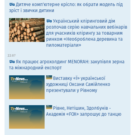
Дитяче комп’ютерне крісло: як обрати модель під
зріст і звички дитини
Український кліринговий дім
розпочав серію навчальних вебінарів
для учасників клірингу за товарним
ринком «Необроблена деревина та
пиломатеріали»
22:07
Як працює агрохолдинг MENORAH: закупівля зерна
та міжнародний експорт
Виставку «Ї» української
художниці Оксани Самійленко
презентували у Рівному
Рівне, Нетішин, Здолбунів -
Академія «FOX» запрошує до танцю