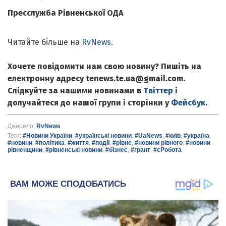
Пресслужба Рівненської ОДА
Читайте більше на
RvNews
.
Хочете повідомити нам свою новину? Пишіть на
електронну адресу tenews.te.ua@gmail.com.
Слідкуйте за нашими новинами в
Твіттер
і
долучайтеся до нашої групи і сторінки у
Фейсбук
.
Джерело:
RvNews
Теги:
#Новини України
,
#українські новини
,
#UaNews
,
#київ
,
#україна
,
#новини
,
#політика
,
#життя
,
#події
,
#рівне
,
#новини рівного
,
#новини
рівненщини
,
#рівненські новини
,
#бізнес
,
#грант
,
#єРобота