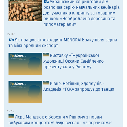
Український кліринговий дім
розпочав серію навчальних вебінарів
для учасників клірингу за товарним
ринком «Необроблена деревина та
пиломатеріали»
22:07
Як працює агрохолдинг MENORAH: закупівля зерна
та міжнародний експорт
Виставку «Ї» української
художниці Оксани Самійленко
презентували у Рівному
Рівне, Нетішин, Здолбунів -
Академія «FOX» запрошує до танцю
15:16
Лєра Мандзюк 6 березня у Рівному з новим
вибуховим концертом! Буде весело і «з перчиком»!