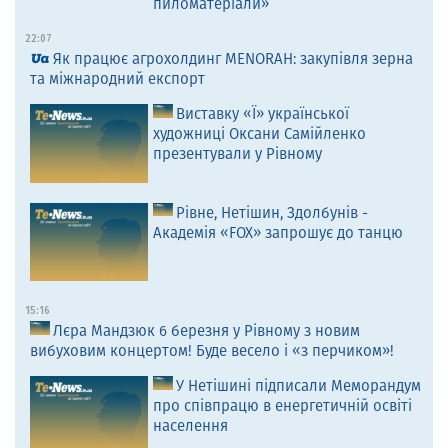
пиломатеріали»
22:07
Як працює агрохолдинг MENORAH: закупівля зерна
та міжнародний експорт
Виставку «Ї» української
художниці Оксани Самійленко
презентували у Рівному
Рівне, Нетішин, Здолбунів -
Академія «FOX» запрошує до танцю
15:16
Лєра Мандзюк 6 березня у Рівному з новим
вибуховим концертом! Буде весело і «з перчиком»!
У Нетішині підписали Меморандум
про співпрацю в енергетичній освіті
населення