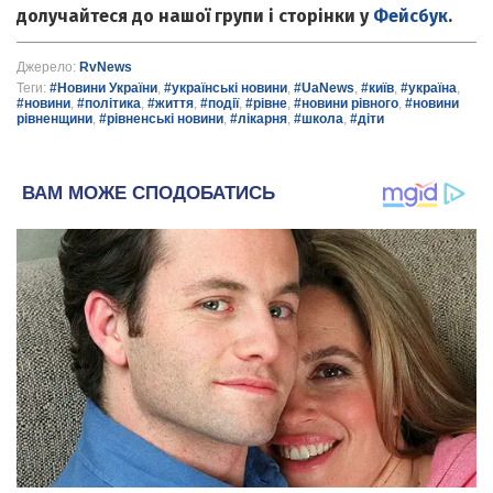
долучайтеся до нашої групи і сторінки у
Фейсбук
.
Джерело:
RvNews
Теги:
#Новини України
,
#українські новини
,
#UaNews
,
#київ
,
#україна
,
#новини
,
#політика
,
#життя
,
#події
,
#рівне
,
#новини рівного
,
#новини
рівненщини
,
#рівненські новини
,
#лікарня
,
#школа
,
#діти