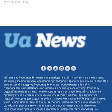
Усі права на інформаційні матеріали, розміщені на сайті «UANews» / uanews.org.ua,
захищені українським законодавством про авторське право та інші суміжні права. При
використанні, передруку інформаційних та фото-,відеоматеріалів сайту,
гіперпосилання на «UaNews» має міститися в першому абзаці тексту. Точка зору
редакції може не збігатися з точкою зору автора, а усі опубліковані матеріали не
претендують на об'єктивність та всебічність висвітлення теми, про яку йдеться.
Редакція не відповідає за достовірність та тлумачення наведеної інформації, а також
може не поділяти погляди та думки, висловлені читачами сайту в коментарях до
статей, а сам ресурс виконує винятково роль носія. Матеріали з поміткою (R)
публікуються на правах реклами. Інформаційні матеріали сайту uanews.org.ua є