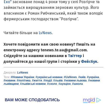
Еко"
засноване понад 4 роки тому у селі Розгірче та
займається вирощуванням зернових культур. Його
власником є Роман Рибчинський, який також володіє
фермерським господарством “Розгірче”.
Читайте більше на
LvNews
.
Хочете повідомити нам свою новину? Пишіть на
електронну адресу tenews.te.ua@gmail.com.
Слідкуйте за нашими новинами в
Твіттер
і
долучайтеся до нашої групи і сторінки у
Фейсбук
.
Джерело:
LvNews
Теги:
#Новини України
,
#українські новини
,
#UaNews
,
#київ
,
#україна
,
#новини
,
#політика
,
#життя
,
#події
,
#львів
,
#новини львова
,
#новини
львівщини
,
#львівські новини
,
#сколе
,
#аукціон
,
#школа