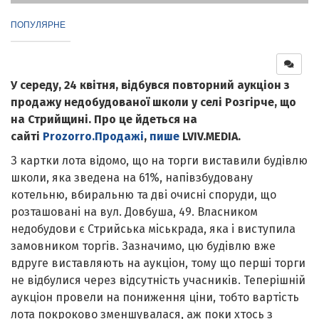
ПОПУЛЯРНЕ
У середу, 24 квітня, відбувся повторний аукціон з
продажу недобудованої школи у селі Розгірче, що
на Стрийщині. Про це йдеться на
сайті
Prozorro.Продажі
,
пише
LVIV.MEDIA.
З картки лота відомо, що на торги виставили будівлю
школи, яка зведена на 61%, напівзбудовану
котельню, вбиральню та дві очисні споруди, що
розташовані на вул. Довбуша, 49. Власником
недобудови є Стрийська міськрада, яка і виступила
замовником торгів. Зазначимо, цю будівлю вже
вдруге виставляють на аукціон, тому що перші торги
не відбулися через відсутність учасників. Теперішній
аукціон провели на пониження ціни, тобто вартість
лота покроково зменшувалася, аж поки хтось з