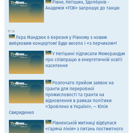
Рівне, Нетішин, Здолбунів -
Академія «FOX» запрошує до танцю
15:16
Лєра Мандзюк 6 березня у Рівному з новим
вибуховим концертом! Буде весело і «з перчиком»!
У Нетішині підписали Меморандум
про співпрацю в енергетичній освіті
населення
Розпочато прийом заявок на
гранти для переробної
промисловості та гранти на
відновлення в рамках політики
«Зроблено в Україні», — Юлія
Свириденко
Рівненській митниці відбулася
«гаряча лінія» з питань постмитного