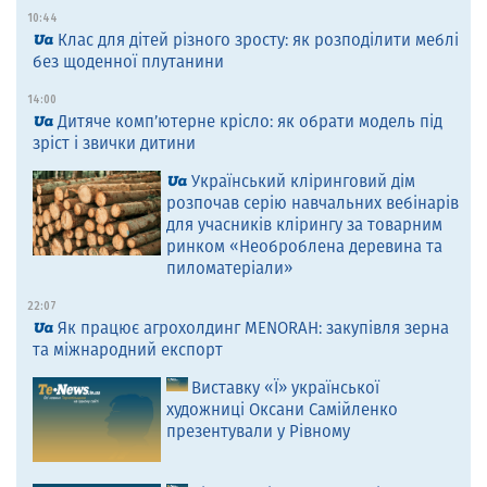
10:44
Клас для дітей різного зросту: як розподілити меблі
без щоденної плутанини
14:00
Дитяче комп’ютерне крісло: як обрати модель під
зріст і звички дитини
Український кліринговий дім
розпочав серію навчальних вебінарів
для учасників клірингу за товарним
ринком «Необроблена деревина та
пиломатеріали»
22:07
Як працює агрохолдинг MENORAH: закупівля зерна
та міжнародний експорт
Виставку «Ї» української
художниці Оксани Самійленко
презентували у Рівному