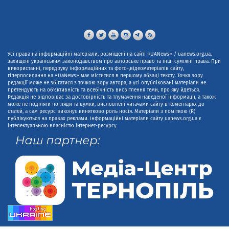
Усі права на інформаційні матеріали, розміщені на сайті «UANews» / uanews.org.ua,
захищені українським законодавством про авторське право та інші суміжні права. При
використанні, передруку інформаційних та фото-,відеоматеріалів сайту,
гіперпосилання на «UaNews» має міститися в першому абзаці тексту. Точка зору
редакції може не збігатися з точкою зору автора, а усі опубліковані матеріали не
претендують на об'єктивність та всебічність висвітлення теми, про яку йдеться.
Редакція не відповідає за достовірність та тлумачення наведеної інформації, а також
може не поділяти погляди та думки, висловлені читачами сайту в коментарях до
статей, а сам ресурс виконує винятково роль носія. Матеріали з поміткою (R)
публікуються на правах реклами. Інформаційні матеріали сайту uanews.org.ua є
інтелектуальною власністю інтернет-ресурсу