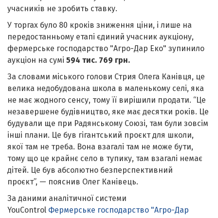
учасників не зробить ставку.
У торгах було 80 кроків зниження ціни, і лише на
передостанньому етапі єдиний учасник аукціону,
фермерське господарство "Агро-Дар Еко" зупинило
аукціон на сумі
594 тис. 769 грн.
За словами міського голови Стрия Олега Канівця, це
велика недобудована школа в маленькому селі, яка
не має жодного сенсу, тому її вирішили продати. “Це
незавершене будівництво, яке має десятки років. Це
будували ще при Радянському Союзі, там були зовсім
інші плани. Це був гігантський проєкт для школи,
якої там не треба. Вона взагалі там не може бути,
тому що це крайнє село в тупику, там взагалі немає
дітей. Це був абсолютно безперспективний
проєкт”, — пояснив Олег Канівець.
За даними аналітичної системи
YouControl
Фермерське господарство "Агро-Дар