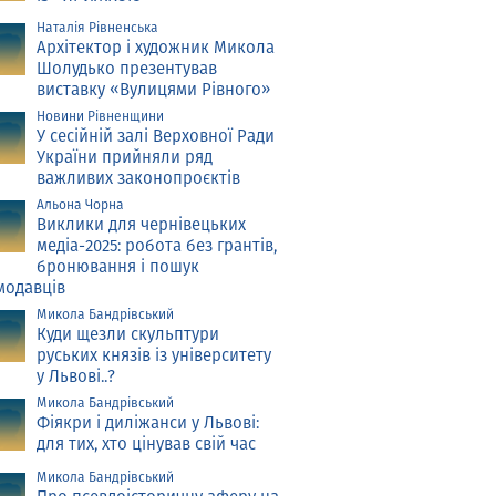
Наталія Рівненська
Архітектор і художник Микола
Шолудько презентував
виставку «Вулицями Рівного»
Новини Рівненщини
У сесійній залі Верховної Ради
України прийняли ряд
важливих законопроєктів
Альона Чорна
Виклики для чернівецьких
медіа-2025: робота без грантів,
бронювання і пошук
модавців
Микола Бандрівський
Куди щезли скульптури
руських князів із університету
у Львові..?
Микола Бандрівський
Фіякри і диліжанси у Львові:
для тих, хто цінував свій час
Микола Бандрівський