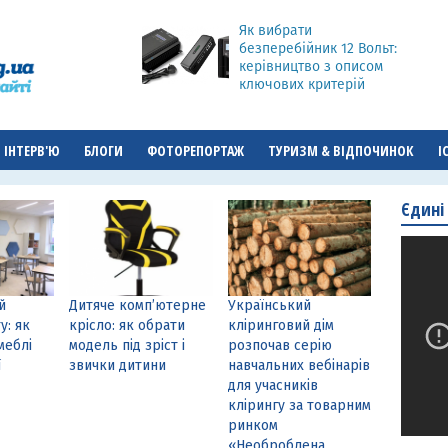
Як вибрати
безперебійник 12 Вольт:
керівництво з описом
ключових критерій
ІНТЕРВ'Ю
БЛОГИ
ФОТОРЕПОРТАЖ
ТУРИЗМ & ВІДПОЧИНОК
І
Єдині
й
Дитяче комп’ютерне
Український
у: як
крісло: як обрати
кліринговий дім
меблі
модель під зріст і
розпочав серію
ї
звички дитини
навчальних вебінарів
для учасників
клірингу за товарним
ринком
«Необроблена