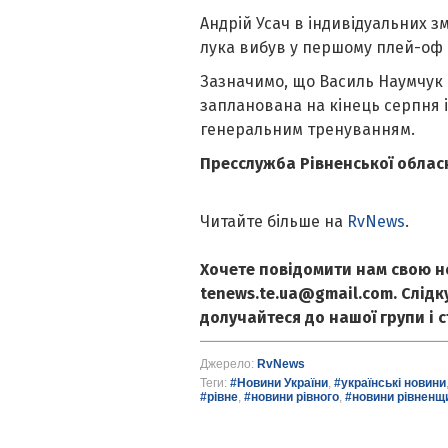
Андрій Усач в індивідуальних зм
лука вибув у першому плей-оф ра
Зазначимо, що Василь Наумчук в
запланована на кінець серпня і
генеральним тренуванням.
Пресслужба Рівненської облас
Читайте більше на
RvNews
.
Хочете повідомити нам свою н
tenews.te.ua@gmail.com. Слід
долучайтеся до нашої групи і 
Джерело:
RvNews
Теги:
#Новини України
,
#українські новини
#рівне
,
#новини рівного
,
#новини рівненщ