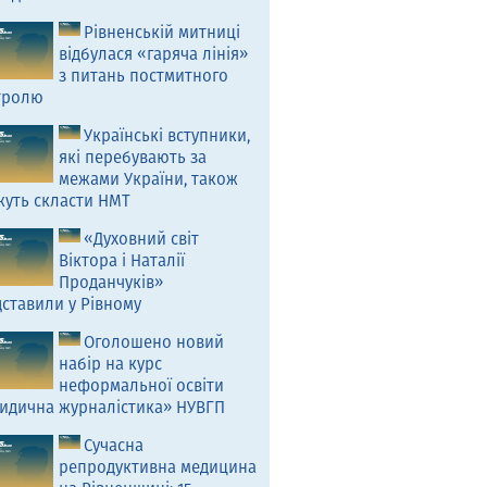
Рівненській митниці
відбулася «гаряча лінія»
з питань постмитного
тролю
Українські вступники,
які перебувають за
межами України, також
жуть скласти НМТ
«Духовний світ
Віктора і Наталії
Проданчуків»
ставили у Рівному
Оголошено новий
набір на курс
неформальної освіти
идична журналістика» НУВГП
Сучасна
репродуктивна медицина