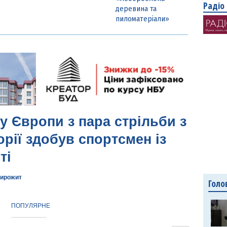
Радіо
деревина та
пиломатеріали»
у Європи з пара стрільби з
орії здобув спортсмен із
ті
ирожит
Голо
ПОПУЛЯРНЕ