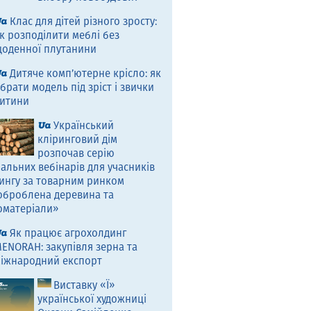
Клас для дітей різного зросту:
к розподілити меблі без
оденної плутанини
Дитяче комп’ютерне крісло: як
брати модель під зріст і звички
итини
Український
кліринговий дім
розпочав серію
альних вебінарів для учасників
ингу за товарним ринком
оброблена деревина та
оматеріали»
Як працює агрохолдинг
ENORAH: закупівля зерна та
іжнародний експорт
Виставку «Ї»
української художниці