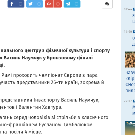
10:44
я
щ
14:00
о
д
нального центру з фізичної культури і спорту
т» Василь Наумчук у бронзовому фіналі
і.
навч
му Римі проходить чемпіонат Європи з пара
клір
 участь представники 26-ти країн, зокрема й
«Не
пил
– представники Інваспорту Василь Наумчук,
22:07
дєнтов і Валентин Хавтура.
M
м
гань серед чоловіків зі стрільби з класичного
івано-франківцем Русланом Цимбалюком
та посіли 4 місце.