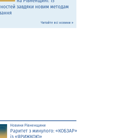
на Рівненщині: 15
тностей завдяки новим методам
вання
Читайте всі новини »
Новини Рівненщини
Раритет з минулого: «КОБЗАР»
із «ЯРИЖКОЮ»