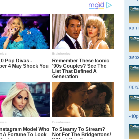
кон
змо
пред
«Юр