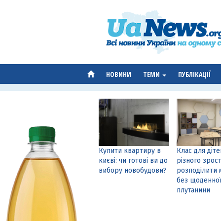
НОВИНИ
ТЕМИ
ПУБЛІКАЦІЇ
Купити квартиру в
Клас для діте
києві: чи готові ви до
різного зрост
вибору новобудови?
розподілити 
без щоденно
плутанини