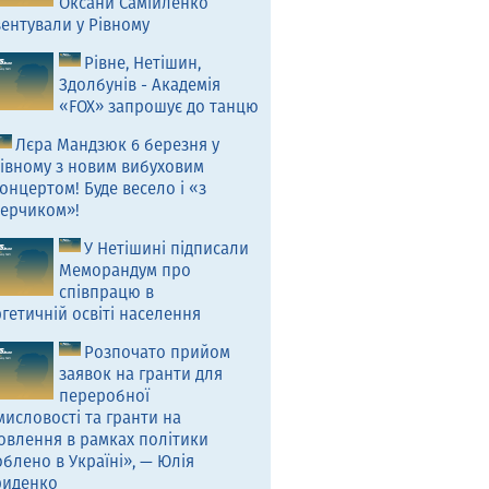
Оксани Самійленко
ентували у Рівному
Рівне, Нетішин,
Здолбунів - Академія
«FOX» запрошує до танцю
Лєра Мандзюк 6 березня у
івному з новим вибуховим
онцертом! Буде весело і «з
ерчиком»!
У Нетішині підписали
Меморандум про
співпрацю в
гетичній освіті населення
Розпочато прийом
заявок на гранти для
переробної
исловості та гранти на
овлення в рамках політики
блено в Україні», — Юлія
риденко