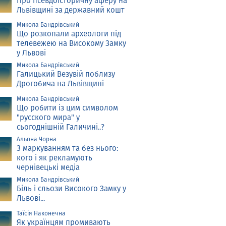
Про псевдоісторичну аферу на
Львівщині за державний кошт
Микола Бандрівський
Що розкопали археологи під
телевежею на Високому Замку
у Львові
Микола Бандрівський
Галицький Везувій поблизу
Дрогобича на Львівщині
Микола Бандрівський
Що робити із цим символом
"русского мира" у
сьогоднішній Галичині..?
Альона Чорна
З маркуванням та без нього:
кого і як рекламують
чернівецькі медіа
Микола Бандрівський
Біль і сльози Високого Замку у
Львові...
Таїсія Наконечна
Як українцям промивають