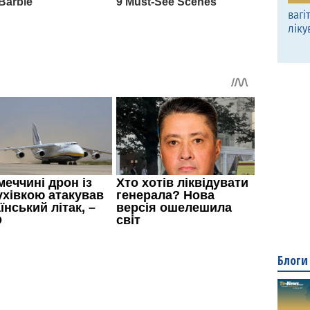
вагі
ліку
Блоги