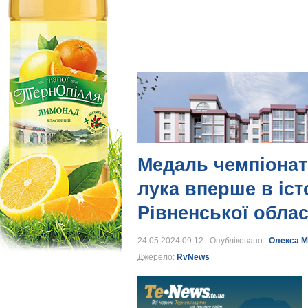
Медаль чемпіонат
лука вперше в іст
Рівненської облас
24.05.2024 09:12 Опубліковано :
Олекса М
Джерело:
RvNews