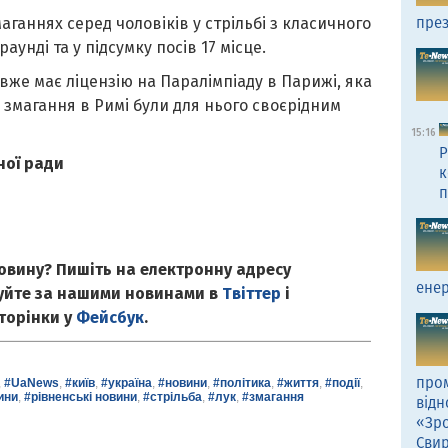
през
аганнях серед чоловіків у стрільбі з класичного
унді та у підсумку посів 17 місце.
же має ліцензію на Паралімпіаду в Парижі, яка
 змагання в Римі були для нього своєрідним
15:16
Р
ної ради
к
п
овину? Пишіть на електронну адресу
енер
куйте за нашими новинами в
Твіттер
і
сторінки у
Фейсбук
.
пром
,
#UaNews
,
#київ
,
#україна
,
#новини
,
#політика
,
#життя
,
#події
,
ини
,
#рівненські новини
,
#стрільба
,
#лук
,
#змагання
відн
«Зро
Сви