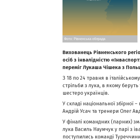
Фото: Рівненська облрада
Вихованець Рівненського регіо
осіб з інвалідністю «Інваспор
переміг Лукаша Чішека з Польщ
З 18 по 24 травня в італійсько
стрільби з лука, в якому беруть
шестеро українців.
У складі національної збірної 
Андрій Усач та тренери Олег Ав
У фіналі командних (парних) зма
лука Василь Наумчук у парі з 
поступились команді Туреччини 