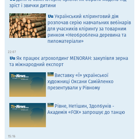
зріст і звички дитини
Український кліринговий дім
розпочав серію навчальних вебінарів
для учасників клірингу за товарним
ринком «Необроблена деревина та
пиломатеріали»
22:07
Як працює агрохолдинг MENORAH: закупівля зерна
та міжнародний експорт
Виставку «Ї» української
художниці Оксани Самійленко
презентували у Рівному
Рівне, Нетішин, Здолбунів -
Академія «FOX» запрошує до танцю
15:16