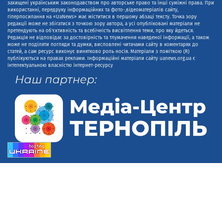
захищені українським законодавством про авторське право та інші суміжні права. При
використанні, передруку інформаційних та фото-,відеоматеріалів сайту,
гіперпосилання на «UaNews» має міститися в першому абзаці тексту. Точка зору
редакції може не збігатися з точкою зору автора, а усі опубліковані матеріали не
претендують на об'єктивність та всебічність висвітлення теми, про яку йдеться.
Редакція не відповідає за достовірність та тлумачення наведеної інформації, а також
може не поділяти погляди та думки, висловлені читачами сайту в коментарях до
статей, а сам ресурс виконує винятково роль носія. Матеріали з поміткою (R)
публікуються на правах реклами. Інформаційні матеріали сайту uanews.org.ua є
інтелектуальною власністю інтернет-ресурсу