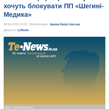
хочуть блокувати ПП «Шегині-
Медика»
08.06.2024 12:03 Опубліковано :
Іванна Капустянська
Джерело:
LvNews
Фото з мережі Інтернет