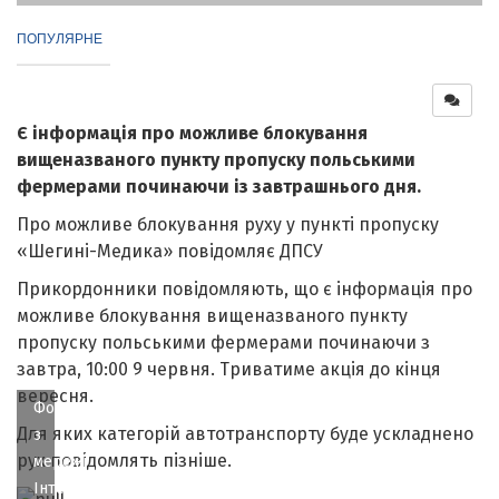
ПОПУЛЯРНЕ
Є інформація про можливе блокування
вищеназваного пункту пропуску польськими
фермерами починаючи із завтрашнього дня.
Про можливе блокування руху у пункті пропуску
«Шегині-Медика» повідомляє ДПСУ
Прикордонники повідомляють, що є інформація про
можливе блокування вищеназваного пункту
пропуску польськими фермерами починаючи з
завтра, 10:00 9 червня. Триватиме акція до кінця
вересня.
Фото
Для яких категорій автотранспорту буде ускладнено
з
рух повідомлять пізніше.
мережі
Інтернет