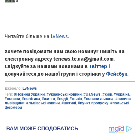
Читайте більше на
LvNews
.
Хочете повідомити нам свою новину? Пишіть на
електронну адресу tenews.te.ua@gmail.com.
Слідкуйте за нашими новинами в
Твіттер
і
долучайтеся до нашої групи і сторінки у
Фейсбук
.
Джерело:
LvNews
Теги:
#Новини України
,
#українські новини
,
#UaNews
,
#київ
,
#україна
,
#новини
,
#політика
,
#життя
,
#події
,
#львів
,
#новини львова
,
#новини
львівщини
,
#львівські новини
,
#шегині
,
#пункт пропуску
,
#польські
фермери