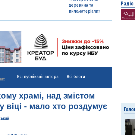
Радіо
деревина та
пиломатеріали»
Всі публікації автора
Всі блоги
них
ому храмі, над змістом
у віці - мало хто роздумує
Голо
ський