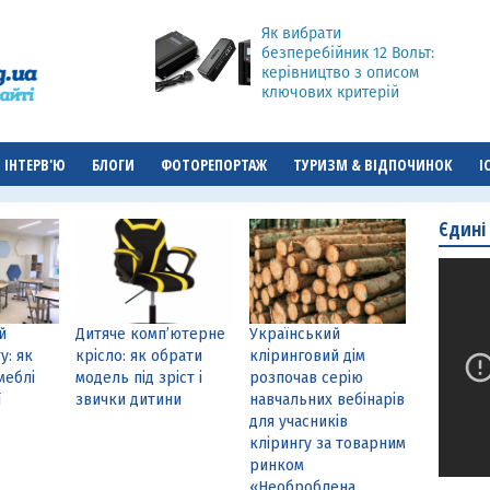
Як вибрати
безперебійник 12 Вольт:
керівництво з описом
ключових критерій
ІНТЕРВ'Ю
БЛОГИ
ФОТОРЕПОРТАЖ
ТУРИЗМ & ВІДПОЧИНОК
І
Єдині
й
Дитяче комп’ютерне
Український
у: як
крісло: як обрати
кліринговий дім
меблі
модель під зріст і
розпочав серію
ї
звички дитини
навчальних вебінарів
для учасників
клірингу за товарним
ринком
«Необроблена