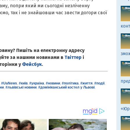
аму, попри який ми сьогодні незліченну
ємо, так і не знайшовши час звести догори свої
кон
овину? Пишіть на електронну адресу
змо
куйте за нашими новинами в
Твіттер
і
сторінки у
Фейсбук
.
пред
,
#UaNews
,
#київ
,
#україна
,
#новини
,
#політика
,
#життя
,
#події
,
ни
,
#львівські новини
,
#домініканський костел у Львові
,
«Юр