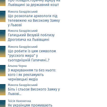
Про псевдоісторичну аферу на
Львівщині за державний кошт
Микола Бандрівський
Що розкопали археологи під
телевежею на Високому Замку
у Львові
Микола Бандрівський
Галицький Везувій поблизу
Дрогобича на Львівщині
Микола Бандрівський
Що робити із цим символом
"русского мира" у
сьогоднішній Галичині..?
Альона Чорна
З маркуванням та без нього:
кого і як рекламують
чернівецькі медіа
Микола Бандрівський
Біль і сльози Високого Замку у
Львові...
Таїсія Наконечна
Як українцям промивають