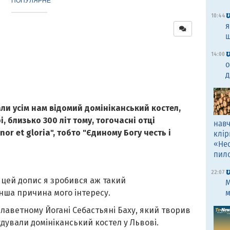
ПОПУЛЯРНЕ
10:44
я
щ
14:00
о
д
нали усім нам відомий домініканський костел,
, близько 300 літ тому, тогочасні отці
навч
or et gloria", тобто "Єдиному Богу честь і
клір
«Не
пил
22:07
цей допис я зробився аж такий
M
 інша причина мого інтересу.
м
славетному Йогані Себастьяні Баху, який творив
удували домініканський костел у Львові.