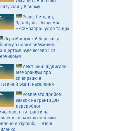
Оксани Самійленко
ентували у Рівному
Рівне, Нетішин,
Здолбунів - Академія
«FOX» запрошує до танцю
Лєра Мандзюк 6 березня у
івному з новим вибуховим
онцертом! Буде весело і «з
ерчиком»!
У Нетішині підписали
Меморандум про
співпрацю в
гетичній освіті населення
Розпочато прийом
заявок на гранти для
переробної
исловості та гранти на
овлення в рамках політики
блено в Україні», — Юлія
риденко