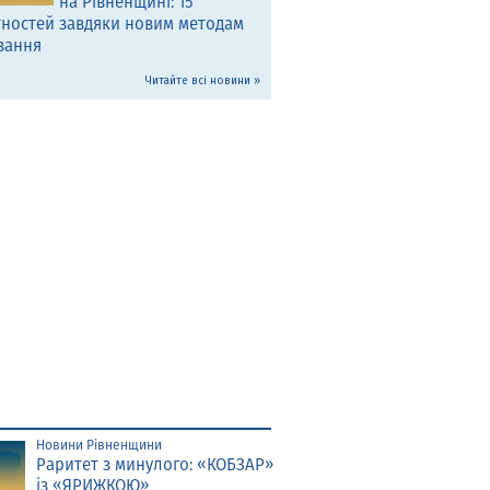
на Рівненщині: 15
тностей завдяки новим методам
вання
Читайте всі новини »
Новини Рівненщини
Раритет з минулого: «КОБЗАР»
із «ЯРИЖКОЮ»