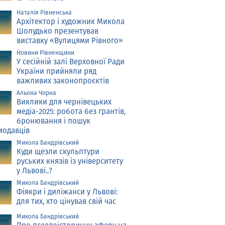
Наталія Рівненська
Архітектор і художник Микола
Шолудько презентував
виставку «Вулицями Рівного»
Новини Рівненщини
У сесійній залі Верховної Ради
України прийняли ряд
важливих законопроєктів
Альона Чорна
Виклики для чернівецьких
медіа-2025: робота без грантів,
бронювання і пошук
модавців
Микола Бандрівський
Куди щезли скульптури
руських князів із університету
у Львові..?
Микола Бандрівський
Фіякри і диліжанси у Львові:
для тих, хто цінував свій час
Микола Бандрівський