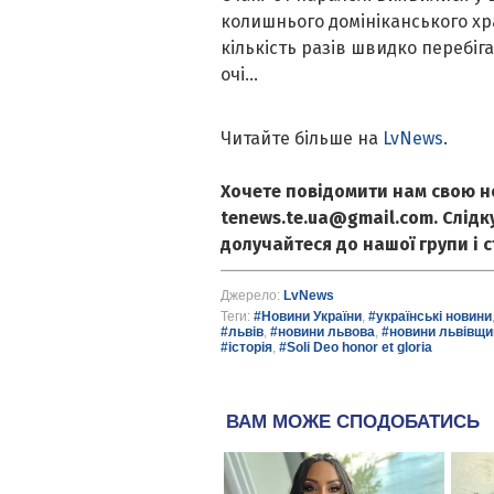
колишнього домініканського хр
кількість разів швидко перебіга
очі...
Читайте більше на
LvNews
.
Хочете повідомити нам свою н
tenews.te.ua@gmail.com. Слід
долучайтеся до нашої групи і 
Джерело:
LvNews
Теги:
#Новини України
,
#українські новини
#львів
,
#новини львова
,
#новини львівщи
#історія
,
#Soli Deo honor et gloria