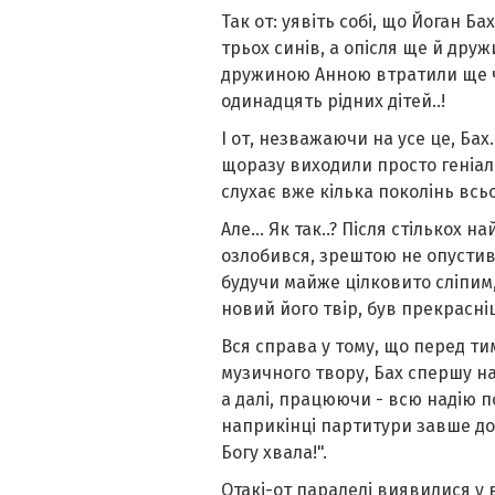
Так от: уявіть собі, що Йоган 
трьох синів, а опісля ще й друж
дружиною Анною втратили ще чо
одинадцять рідних дітей..!
І от, незважаючи на усе це, Бах.
щоразу виходили просто геніал
слухає вже кілька поколінь всь
Але... Як так..? Після стількох 
озлобився, зрештою не опустив р
будучи майже цілковито сліпим,
новий його твір, був прекрасні
Вся справа у тому, що перед ти
музичного твору, Бах спершу на
а далі, працюючи - всю надію п
наприкінці партитури завше допи
Богу хвала!".
Отакі-от паралелі виявилися у 