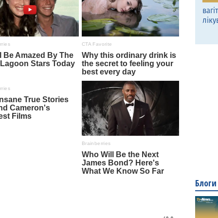
вагі
ліку
Блоги