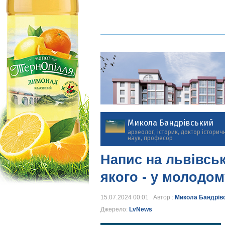
Микола Бандрівський
археолог, історик, доктор історич
наук, професор
Напис на львівськ
якого - у молодом
15.07.2024 00:01 Автор :
Микола Бандрів
Джерело:
LvNews