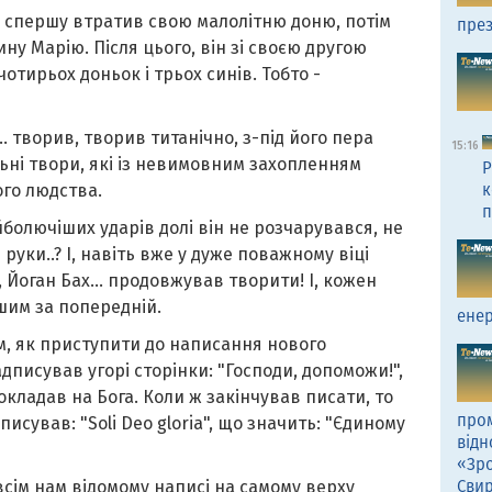
Бах спершу втратив свою малолітню доню, потім
през
ину Марію. Після цього, він зі своєю другою
тирьох доньок і трьох синів. Тобто -
.. творив, творив титанічно, з-під його пера
15:16
ьні твори, які із невимовним захопленням
Р
к
ого людства.
п
найболючіших ударів долі він не розчарувався, не
уки..? І, навіть вже у дуже поважному віці
 Йоган Бах... продовжував творити! І, кожен
шим за попередній.
енер
м, як приступити до написання нового
дписував угорі сторінки: "Господи, допоможи!",
окладав на Бога. Коли ж закінчував писати, то
пром
сував: "Soli Deo gloria", що значить: "Єдиному
відн
«Зро
Сви
всім нам відомому написі на самому верху