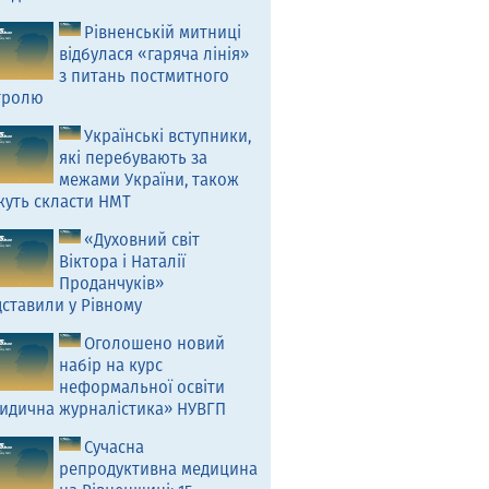
Рівненській митниці
відбулася «гаряча лінія»
з питань постмитного
тролю
Українські вступники,
які перебувають за
межами України, також
жуть скласти НМТ
«Духовний світ
Віктора і Наталії
Проданчуків»
ставили у Рівному
Оголошено новий
набір на курс
неформальної освіти
идична журналістика» НУВГП
Сучасна
репродуктивна медицина