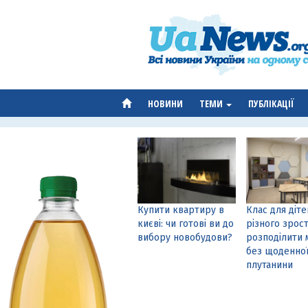
НОВИНИ
ТЕМИ
ПУБЛІКАЦІЇ
Купити квартиру в
Клас для діте
києві: чи готові ви до
різного зрост
вибору новобудови?
розподілити 
без щоденно
плутанини