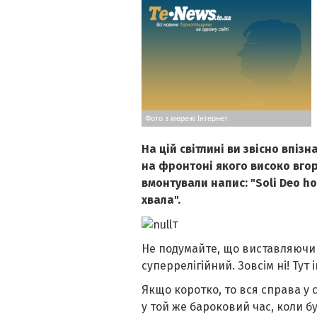
Фото з мережі Інтернет
На цій світлині ви звісно впіз
на фронтоні якого високо вгорі
вмонтували напис: "Soli Deo hon
хвала".
т
Не подумайте, що виставляючи 
суперрелігійний. Зовсім ні! Тут
Якщо коротко, то вся справа у 
у той же бароковий час, коли б