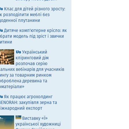
Клас для дітей різного зросту:
к розподілити меблі без
оденної плутанини
Дитяче комп’ютерне крісло: як
брати модель під зріст і звички
итини
Український
кліринговий дім
розпочав серію
альних вебінарів для учасників
ингу за товарним ринком
оброблена деревина та
оматеріали»
Як працює агрохолдинг
ENORAH: закупівля зерна та
іжнародний експорт
Виставку «Ї»
української художниці