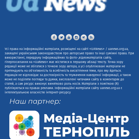
Усі права на інформаційні матеріали, розміщені на сайті «UANews» / uanews.org.ua,
захищені українським законодавством про авторське право та інші суміжні права. При
використанні, передруку інформаційних та фото-,відеоматеріалів сайту,
гіперпосилання на «UaNews» має міститися в першому абзаці тексту. Точка зору
редакції може не збігатися з точкою зору автора, а усі опубліковані матеріали не
претендують на об'єктивність та всебічність висвітлення теми, про яку йдеться.
Редакція не відповідає за достовірність та тлумачення наведеної інформації, а також
може не поділяти погляди та думки, висловлені читачами сайту в коментарях до
статей, а сам ресурс виконує винятково роль носія. Матеріали з поміткою (R)
публікуються на правах реклами. Інформаційні матеріали сайту uanews.org.ua є
інтелектуальною власністю інтернет-ресурсу