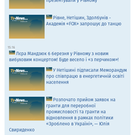
презентували у Рівному
Рівне, Нетішин, Здолбунів -
Академія «FOX» запрошує до танцю
15:16
Лєра Мандзюк 6 березня у Рівному з новим
вибуховим концертом! Буде весело і «з перчиком»!
У Нетішині підписали Меморандум
про співпрацю в енергетичній освіті
населення
Розпочато прийом заявок на
гранти для переробної
промисловості та гранти на
відновлення в рамках політики
«Зроблено в Україні», — Юлія
Свириденко