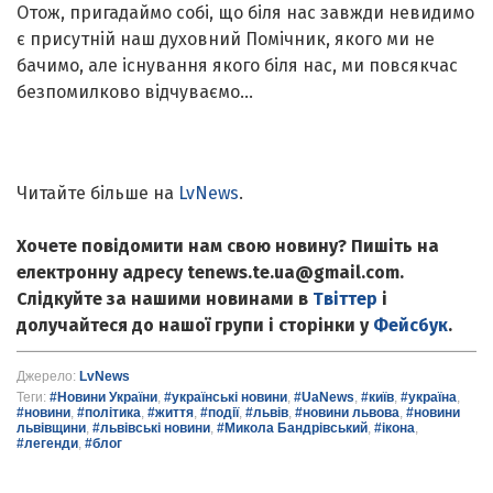
Отож, пригадаймо собі, що біля нас завжди невидимо
є присутній наш духовний Помічник, якого ми не
бачимо, але існування якого біля нас, ми повсякчас
безпомилково відчуваємо...
Читайте більше на
LvNews
.
Хочете повідомити нам свою новину? Пишіть на
електронну адресу tenews.te.ua@gmail.com.
Слідкуйте за нашими новинами в
Твіттер
і
долучайтеся до нашої групи і сторінки у
Фейсбук
.
Джерело:
LvNews
Теги:
#Новини України
,
#українські новини
,
#UaNews
,
#київ
,
#україна
,
#новини
,
#політика
,
#життя
,
#події
,
#львів
,
#новини львова
,
#новини
львівщини
,
#львівські новини
,
#Микола Бандрівський
,
#ікона
,
#легенди
,
#блог