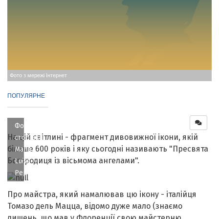
Фото з мережі Інтернет
ПОПУЛЯРНЕ
Фото зі
На цій світлині - фрагмент дивовижної ікони, якій
сторінки
більше 600 років і яку сьогодні називають "Пресвята
Maria
Богородиця із вісьмома ангелами".
Luisa
Pepe
Про майстра, який намалював цю ікону - італійця
Томазо дель Мацца, відомо дуже мало (знаємо
лишень, що мав у Флоренції свою майстерню