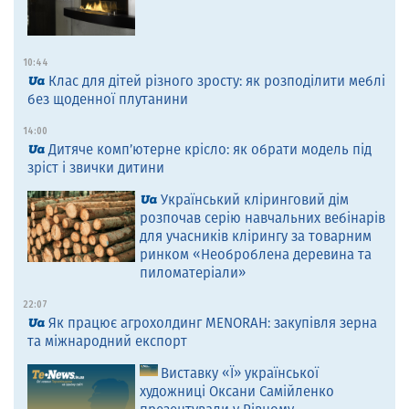
10:44
Клас для дітей різного зросту: як розподілити меблі
без щоденної плутанини
14:00
Дитяче комп’ютерне крісло: як обрати модель під
зріст і звички дитини
Український кліринговий дім
розпочав серію навчальних вебінарів
для учасників клірингу за товарним
ринком «Необроблена деревина та
пиломатеріали»
22:07
Як працює агрохолдинг MENORAH: закупівля зерна
та міжнародний експорт
Виставку «Ї» української
художниці Оксани Самійленко