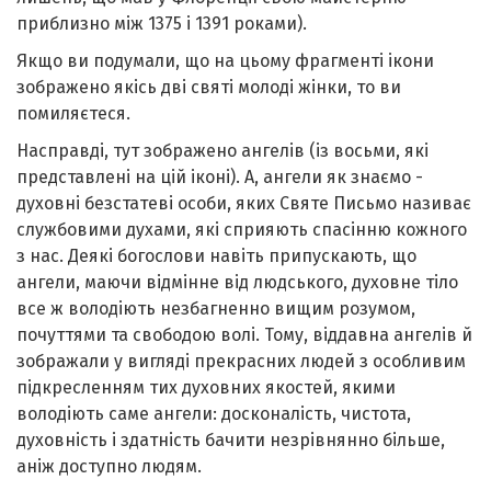
приблизно між 1375 і 1391 роками).
Якщо ви подумали, що на цьому фрагменті ікони
зображено якісь дві святі молоді жінки, то ви
помиляєтеся.
Насправді, тут зображено ангелів (із восьми, які
представлені на цій іконі). А, ангели як знаємо -
духовні безстатеві особи, яких Святе Письмо називає
службовими духами, які сприяють спасінню кожного
з нас. Деякі богослови навіть припускають, що
ангели, маючи відмінне від людського, духовне тіло
все ж володіють незбагненно вищим розумом,
почуттями та свободою волі. Тому, віддавна ангелів й
зображали у вигляді прекрасних людей з особливим
підкресленням тих духовних якостей, якими
володіють саме ангели: досконалість, чистота,
духовність і здатність бачити незрівнянно більше,
аніж доступно людям.