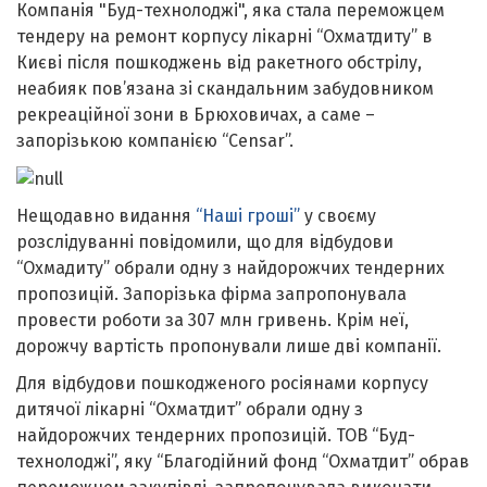
Компанія "Буд-технолоджі", яка стала переможцем
тендеру на ремонт корпусу лікарні “Охматдиту” в
Києві після пошкоджень від ракетного обстрілу,
неабияк пов’язана зі скандальним забудовником
рекреаційної зони в Брюховичах, а саме –
запорізькою компанією “Censar”.
Нещодавно видання
“Наші гроші”
у своєму
розслідуванні повідомили, що для відбудови
“Охмадиту” обрали одну з найдорожчих тендерних
пропозицій. Запорізька фірма запропонувала
провести роботи за 307 млн гривень. Крім неї,
дорожчу вартість пропонували лише дві компанії.
Для відбудови пошкодженого росіянами корпусу
дитячої лікарні “Охматдит” обрали одну з
найдорожчих тендерних пропозицій. ТОВ “Буд-
технолоджі”, яку “Благодійний фонд “Охматдит” обрав