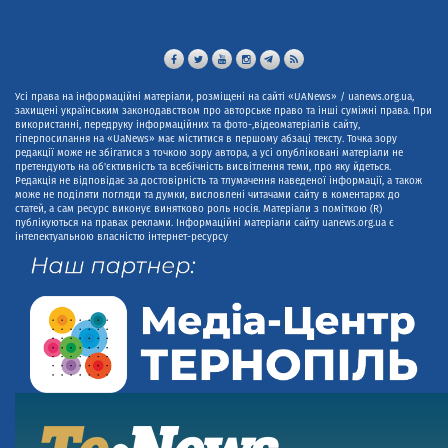
Усі права на інформаційні матеріали, розміщені на сайті «UANews» / uanews.org.ua,
захищені українським законодавством про авторське право та інші суміжні права. При
використанні, передруку інформаційних та фото-,відеоматеріалів сайту,
гіперпосилання на «UaNews» має міститися в першому абзаці тексту. Точка зору
редакції може не збігатися з точкою зору автора, а усі опубліковані матеріали не
претендують на об'єктивність та всебічність висвітлення теми, про яку йдеться.
Редакція не відповідає за достовірність та тлумачення наведеної інформації, а також
може не поділяти погляди та думки, висловлені читачами сайту в коментарях до
статей, а сам ресурс виконує винятково роль носія. Матеріали з поміткою (R)
публікуються на правах реклами. Інформаційні матеріали сайту uanews.org.ua є
інтелектуальною власністю інтернет-ресурсу