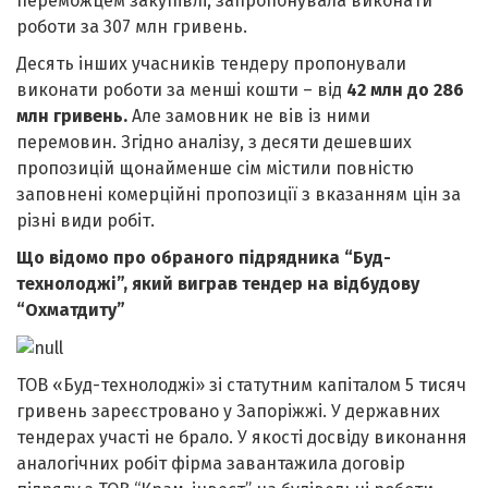
переможцем закупівлі, запропонувала виконати
роботи за 307 млн гривень.
Десять інших учасників тендеру пропонували
виконати роботи за менші кошти – від
42 млн до 286
млн гривень.
Але замовник не вів із ними
перемовин. Згідно аналізу, з десяти дешевших
пропозицій щонайменше сім містили повністю
заповнені комерційні пропозиції з вказанням цін за
різні види робіт.
Що відомо про обраного підрядника “Буд-
технолоджі”, який виграв тендер на відбудову
“Охматдиту”
ТОВ «Буд-технолоджі» зі статутним капіталом 5 тисяч
гривень зареєстровано у Запоріжжі. У державних
тендерах участі не брало. У якості досвіду виконання
аналогічних робіт фірма завантажила договір