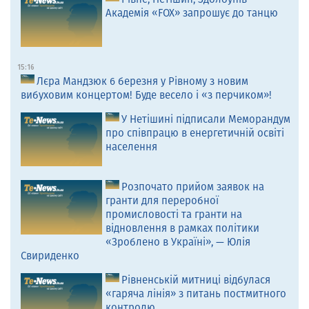
Академія «FOX» запрошує до танцю
15:16
Лєра Мандзюк 6 березня у Рівному з новим
вибуховим концертом! Буде весело і «з перчиком»!
У Нетішині підписали Меморандум
про співпрацю в енергетичній освіті
населення
Розпочато прийом заявок на
гранти для переробної
промисловості та гранти на
відновлення в рамках політики
«Зроблено в Україні», — Юлія
Свириденко
Рівненській митниці відбулася
«гаряча лінія» з питань постмитного
контролю