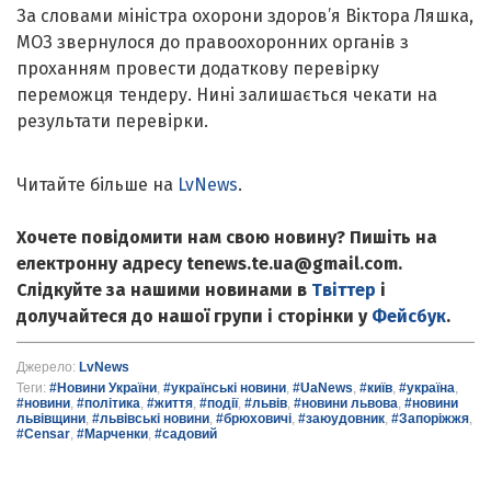
За словами міністра охорони здоров’я Віктора Ляшка,
МОЗ звернулося до правоохоронних органів з
проханням провести додаткову перевірку
переможця тендеру. Нині залишається чекати на
результати перевірки.
Читайте більше на
LvNews
.
Хочете повідомити нам свою новину? Пишіть на
електронну адресу tenews.te.ua@gmail.com.
Слідкуйте за нашими новинами в
Твіттер
і
долучайтеся до нашої групи і сторінки у
Фейсбук
.
Джерело:
LvNews
Теги:
#Новини України
,
#українські новини
,
#UaNews
,
#київ
,
#україна
,
#новини
,
#політика
,
#життя
,
#події
,
#львів
,
#новини львова
,
#новини
львівщини
,
#львівські новини
,
#брюховичі
,
#заюудовник
,
#Запоріжжя
,
#Censar
,
#Марченки
,
#садовий