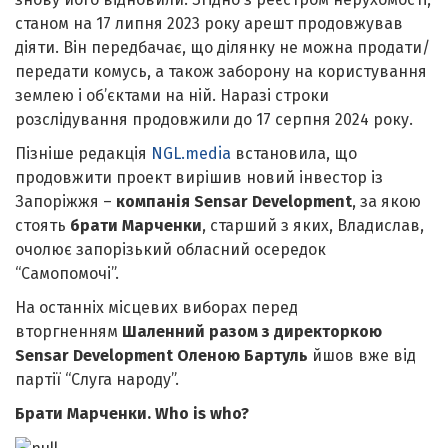
станом на 17 липня 2023 року арешт продовжував
діяти. Він передбачає, що ділянку не можна продати/
передати комусь, а також заборону на користування
землею і об’єктами на ній. Наразі строки
розслідування продовжили до 17 серпня 2024 року.
Пізніше редакція
NGL.media
встановила, що
продовжити проект вирішив новий інвестор із
Запоріжжя –
компанія Sensar Development
, за якою
стоять
брати Марченки
, старший з яких, Владислав,
очолює запорізький обласний осередок
“Самопомочі”.
На останніх місцевих виборах перед
вторгненням
Шаленний разом з директоркою
Sensar Development Оленою Бартуль
йшов вже від
партії “Слуга народу”.
Брати Марченки. Who is who?