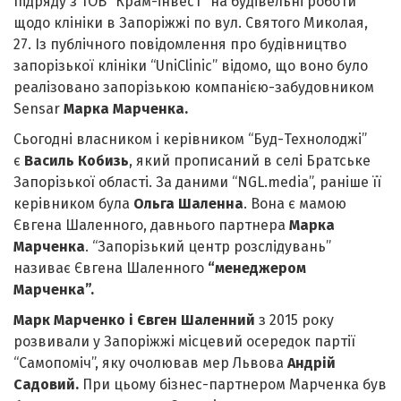
підряду з ТОВ “Крам-інвест” на будівельні роботи
щодо клініки в Запоріжжі по вул. Святого Миколая,
27. Із публічного повідомлення про будівництво
запорізької клініки “UniClinic” відомо, що воно було
реалізовано запорізькою компанією-забудовником
Sensar
Марка Марченка.
Сьогодні власником і керівником “Буд-Технолоджі”
є
Василь Кобизь
, який прописаний в селі Братське
Запорізької області. За даними “NGL.media”, раніше її
керівником була
Ольга Шаленна
. Вона є мамою
Євгена Шаленного, давнього партнера
Марка
Марченка
. “Запорізький центр розслідувань”
називає Євгена Шаленного
“менеджером
Марченка”.
Марк Марченко і Євген Шаленний
з 2015 року
розвивали у Запоріжжі місцевий осередок партії
“Самопоміч”, яку очолював мер Львова
Андрій
Садовий.
При цьому бізнес-партнером Марченка був