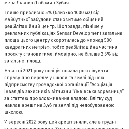
мера Львова Любомир Зубач.
І лише приблизно 5% (близько 1000 м2) від
майбутньої забудови становитиме обіцяний
реабілітаційний центр. Щоправда, пізніше у
рекламних публікаціях Sensar Development загальна
площа цього центру скоротилась до «понад 500
квадратних метрів», тобто реабілітаційна частина
проєкту становитиме, ймовірно, не більше 2,5% від
загальної площі.
Навесні 2021 року поліція почала розслідувати
справу про передачу школи та землі під нею
підприємству громадської організації “Асоціація
інвалідів захисників вітчизни “Львівська здравниця”
за статтею про зловживання владою. Влітку суд
наклав арешт на 3,46 га землі під недобудованою
школою.
У вересні 2022 року цей арешт зняли, але в грудні
знову його відновили. Згідно з реєстром нерухомості,