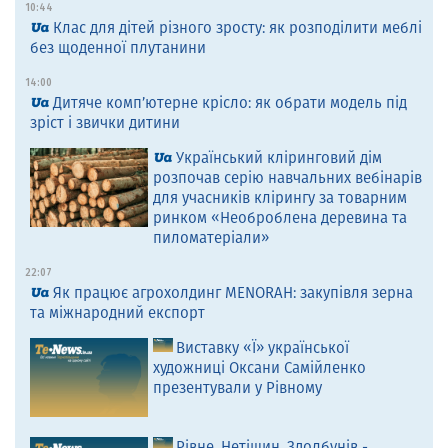
10:44
Клас для дітей різного зросту: як розподілити меблі
без щоденної плутанини
14:00
Дитяче комп’ютерне крісло: як обрати модель під
зріст і звички дитини
Український кліринговий дім
розпочав серію навчальних вебінарів
для учасників клірингу за товарним
ринком «Необроблена деревина та
пиломатеріали»
22:07
Як працює агрохолдинг MENORAH: закупівля зерна
та міжнародний експорт
Виставку «Ї» української
художниці Оксани Самійленко
презентували у Рівному
Рівне, Нетішин, Здолбунів -