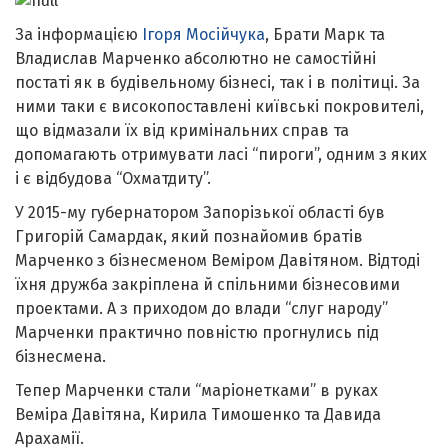
За інформацією
Ігоря Мосійчука
, Брати Марк та
Владислав Марченко абсолютно не самостійні
постаті як в будівельному бізнесі, так і в політиці. За
ними таки є високопоставлені київські покровителі,
що відмазали їх від кримінальних справ та
допомагають отримувати ласі “пироги”, одним з яких
і є відбудова “Охматдиту”.
У 2015-му губернатором Запорізької області був
Григорій Самардак, який познайомив братів
Марченко з бізнесменом Веміром Давітяном. Відтоді
їхня дружба закріплена й спільними бізнесовими
проектами. А з приходом до влади “слуг народу”
Марченки практично повністю прогнулись під
бізнесмена.
Тепер Марченки стали “маріонетками” в руках
Веміра Давітяна, Кирила Тимошенко та Давида
Арахамії.