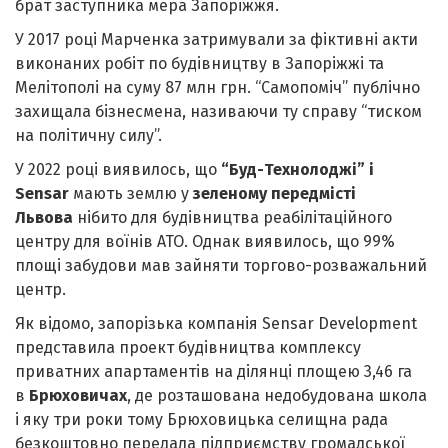
брат заступника мера Запоріжжя.
У 2017 році Марченка затримували за фіктивні акти
виконаних робіт по будівництву в Запоріжжі та
Мелітополі на суму 87 млн грн. “Самопоміч” публічно
захищала бізнесмена, називаючи ту справу “тиском
на політичну силу”.
У 2022 році виявилось, що
“Буд-Технолоджі” і
Sensar
мають землю у
зеленому передмісті
Львова
нібито для будівництва реабілітаційного
центру для воїнів АТО. Однак виявилось, що 99%
площі забудови мав зайняти торгово-розважальний
центр.
Як відомо, запорізька компанія Sensar Development
представила проект будівництва комплексу
приватних апартаментів на ділянці площею 3,46 га
в
Брюховичах
, де розташована недобудована школа
і яку три роки тому Брюховицька селищна рада
безкоштовно передала підприємству громадської