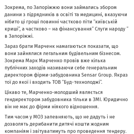
Зокрема, по Запоріжжю вони займались збором
данини з підрядників в освіті та медицині, вказуючи
нібито ці гроші повинні частково піти “київській
криші”, а частково – на фінансування” Слуги народу ”
в Запоріжжі.
Зараз брати Марченк намагаються показати, що
вони зайнялися легальним будівельним бізнесом.
Зокрема Марк Марченко провів вже кілька
публічних заходів називаючи себе генеральним
директором фірми-забудовника Sensar Group. Якраз
тої до якої і входить ТОВ “Буд-технолоджі”.
Цікаво те, Марченко-молодший являється
гендиректором забудовника тільки в ЗМІ. Юридично
він не має до фірми ніякого відношення.
Тим часом у МОЗ запевняють, що не дадуть і не
дозволять дерибанити дитячі кошти жодним
компаніям і звітуватимуть про проведення тендеру.