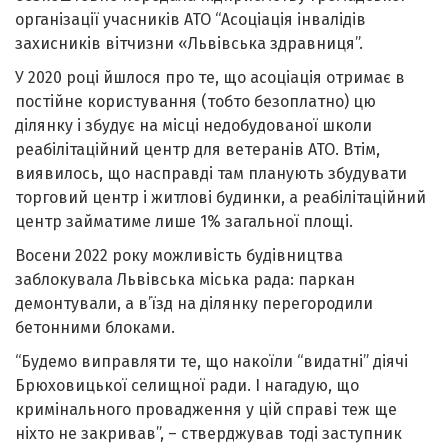
організації учасників АТО “Асоціація інвалідів
захисників вітчизни «Львівська здравниця”.
У 2020 році йшлося про те, що асоціація отримає в
постійне користування (тобто безоплатно) цю
ділянку і збудує на місці недобудованої школи
реабілітаційний центр для ветеранів АТО. Втім,
виявилось, що насправді там планують збудувати
торговий центр і житлові будинки, а реабілітаційний
центр займатиме лише 1% загальної площі.
Восени 2022 року можливість будівництва
заблокувала Львівська міська рада: паркан
демонтували, а в’їзд на ділянку перегородили
бетонними блоками.
“Будемо виправляти те, що накоїли “видатні” діячі
Брюховицької селищної ради. І нагадую, що
кримінального провадження у цій справі теж ще
ніхто не закривав”, – стверджував тоді заступник