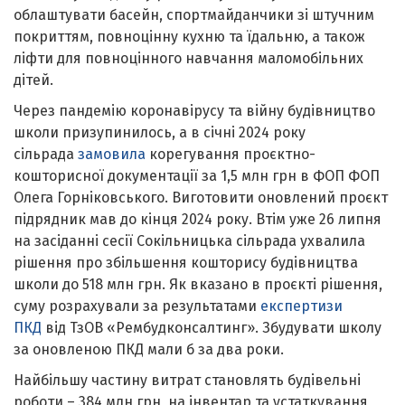
облаштувати басейн, спортмайданчики зі штучним
покриттям, повноцінну кухню та їдальню, а також
ліфти для повноцінного навчання маломобільних
дітей.
Через пандемію коронавірусу та війну будівництво
школи призупинилось, а в січні 2024 року
сільрада
замовила
корегування проєктно-
кошторисної документації за 1,5 млн грн в ФОП ФОП
Олега Горніковського. Виготовити оновлений проєкт
підрядник мав до кінця 2024 року. Втім уже 26 липня
на засіданні сесії Сокільницька сільрада ухвалила
рішення про збільшення кошторису будівництва
школи до 518 млн грн. Як вказано в проєкті рішення,
суму розрахували за результатами
експертизи
ПКД
від ТзОВ «Рембудконсалтинг». Збудувати школу
за оновленою ПКД мали б за два роки.
Найбільшу частину витрат становлять будівельні
роботи – 384 млн грн, на інвентар та устаткування