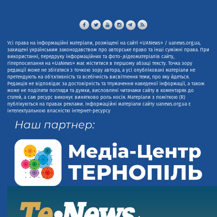
Усі права на інформаційні матеріали, розміщені на сайті «UANews» / uanews.org.ua,
захищені українським законодавством про авторське право та інші суміжні права. При
використанні, передруку інформаційних та фото-,відеоматеріалів сайту,
гіперпосилання на «UaNews» має міститися в першому абзаці тексту. Точка зору
редакції може не збігатися з точкою зору автора, а усі опубліковані матеріали не
претендують на об'єктивність та всебічність висвітлення теми, про яку йдеться.
Редакція не відповідає за достовірність та тлумачення наведеної інформації, а також
може не поділяти погляди та думки, висловлені читачами сайту в коментарях до
статей, а сам ресурс виконує винятково роль носія. Матеріали з поміткою (R)
публікуються на правах реклами. Інформаційні матеріали сайту uanews.org.ua є
інтелектуальною власністю інтернет-ресурсу