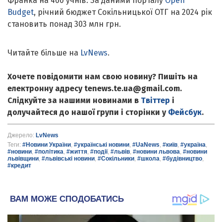
Франка на 460 учнів. За даними порталу
Open
Budget
, річний бюджет Сокільницької ОТГ на 2024 рік
становить понад 303 млн грн.
Читайте більше на
LvNews
.
Хочете повідомити нам свою новину? Пишіть на
електронну адресу tenews.te.ua@gmail.com.
Слідкуйте за нашими новинами в
Твіттер
і
долучайтеся до нашої групи і сторінки у
Фейсбук
.
Джерело:
LvNews
Теги:
#Новини України
,
#українські новини
,
#UaNews
,
#київ
,
#україна
,
#новини
,
#політика
,
#життя
,
#події
,
#львів
,
#новини львова
,
#новини
львівщини
,
#львівські новини
,
#Сокільники
,
#школа
,
#будівництво
,
#кредит