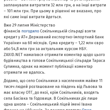
запланували витратити 32 млн грн, а на інші витрати
– 101 млн грн. При цьому в рішенні не вказано, про
які саме інші витрати йдеться.
Вже 29 липня Міністерство
фінансів
погодило
Сокільницькій сільраді взяти
кредит у АТ« Державний експортно-імпортний банк
України» на 60 місяців. Сума кредиту – 1,22 млн євро
або 54,8 млн грн за актуальним курсом НБУ.
ZAXID.NET намагався отримати коментар щодо цього
будівництва в голови Сокільницької сільради Тараса
Сулимка, однак на момент публікації коментар
отримати не вдалось.
Додамо, що село Сокільники з населенням майже 11
тисяч людей розташоване на південь від Львова та
має власну ОТГ, до якої, крім Сокільників, входять
села Басівка та Годовиця. В Сокільниках діє лише
одна школа – Сокільницький ліцей імені Івана