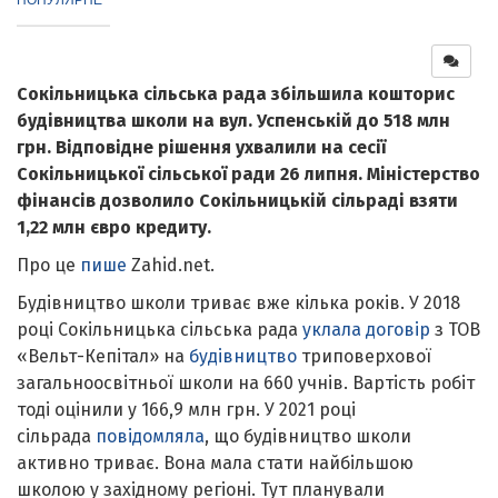
Сокільницька сільська рада збільшила кошторис
будівництва школи на вул. Успенській до 518 млн
грн. Відповідне рішення ухвалили на сесії
Сокільницької сільської ради 26 липня. Міністерство
фінансів дозволило Сокільницькій сільраді взяти
1,22 млн євро кредиту.
Про це
пише
Zahid.net.
Будівництво школи триває вже кілька років. У 2018
році Сокільницька сільська рада
уклала договір
з ТОВ
«Вельт-Кепітал» на
будівництво
триповерхової
загальноосвітньої школи на 660 учнів. Вартість робіт
тоді оцінили у 166,9 млн грн. У 2021 році
сільрада
повідомляла
, що будівництво школи
активно триває. Вона мала стати найбільшою
школою у західному регіоні. Тут планували