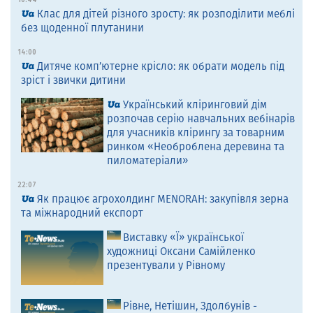
Клас для дітей різного зросту: як розподілити меблі
без щоденної плутанини
14:00
Дитяче комп’ютерне крісло: як обрати модель під
зріст і звички дитини
Український кліринговий дім
розпочав серію навчальних вебінарів
для учасників клірингу за товарним
ринком «Необроблена деревина та
пиломатеріали»
22:07
Як працює агрохолдинг MENORAH: закупівля зерна
та міжнародний експорт
Виставку «Ї» української
художниці Оксани Самійленко
презентували у Рівному
Рівне, Нетішин, Здолбунів -