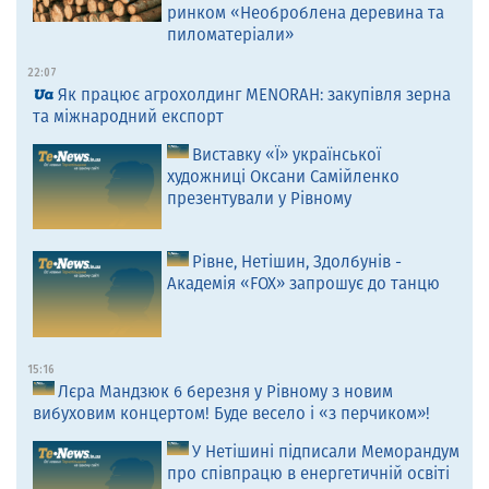
ринком «Необроблена деревина та
пиломатеріали»
22:07
Як працює агрохолдинг MENORAH: закупівля зерна
та міжнародний експорт
Виставку «Ї» української
художниці Оксани Самійленко
презентували у Рівному
Рівне, Нетішин, Здолбунів -
Академія «FOX» запрошує до танцю
15:16
Лєра Мандзюк 6 березня у Рівному з новим
вибуховим концертом! Буде весело і «з перчиком»!
У Нетішині підписали Меморандум
про співпрацю в енергетичній освіті