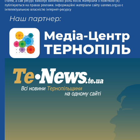
статей, а сам ресурс виконує винятково роль носія. Матеріали з поміткою (R)
публікуються на правах реклами. Інформаційні матеріали сайту uanews.org.ua є
інтелектуальною власністю інтернет-ресурсу