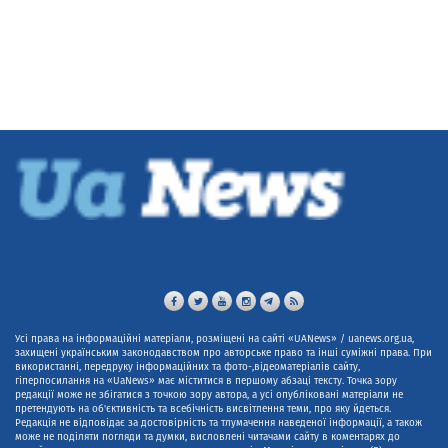
Усі права на інформаційні матеріали, розміщені на сайті «UANews» / uanews.org.ua,
захищені українським законодавством про авторське право та інші суміжні права. При
використанні, передруку інформаційних та фото-,відеоматеріалів сайту,
гіперпосилання на «UaNews» має міститися в першому абзаці тексту. Точка зору
редакції може не збігатися з точкою зору автора, а усі опубліковані матеріали не
претендують на об'єктивність та всебічність висвітлення теми, про яку йдеться.
Редакція не відповідає за достовірність та тлумачення наведеної інформації, а також
може не поділяти погляди та думки, висловлені читачами сайту в коментарях до