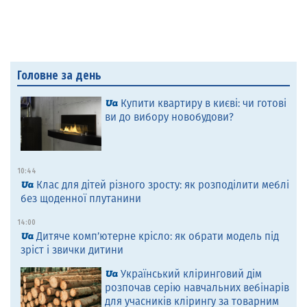
Головне за день
Купити квартиру в києві: чи готові
ви до вибору новобудови?
10:44
Клас для дітей різного зросту: як розподілити меблі
без щоденної плутанини
14:00
Дитяче комп’ютерне крісло: як обрати модель під
зріст і звички дитини
Український кліринговий дім
розпочав серію навчальних вебінарів
для учасників клірингу за товарним