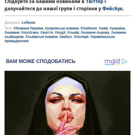
Слідкуйте за нашими новинами в
Твіттер
і
долучайтеся до нашої групи і сторінки у
Фейсбук
.
Джерело:
LvNews
Теги:
#Новини України
,
#українські новини
,
#UaNews
,
#київ
,
#україна
,
#новини
,
#політика
,
#життя
,
#події
,
#львів
,
#новини львова
,
#новини
львівщини
,
#львівські новини
,
#вибух
,
#поліція
,
#кримінальне
провадження