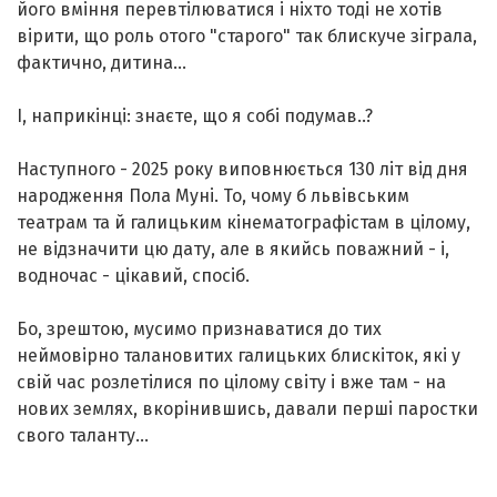
його вміння перевтілюватися і ніхто тоді не хотів
вірити, що роль отого "старого" так блискуче зіграла,
фактично, дитина...
І, наприкінці: знаєте, що я собі подумав..?
Наступного - 2025 року виповнюється 130 літ від дня
народження Пола Муні. То, чому б львівським
театрам та й галицьким кінематографістам в цілому,
не відзначити цю дату, але в якийсь поважний - і,
водночас - цікавий, спосіб.
Бо, зрештою, мусимо признаватися до тих
неймовірно талановитих галицьких блискіток, які у
свій час розлетілися по цілому світу і вже там - на
нових землях, вкорінившись, давали перші паростки
свого таланту...