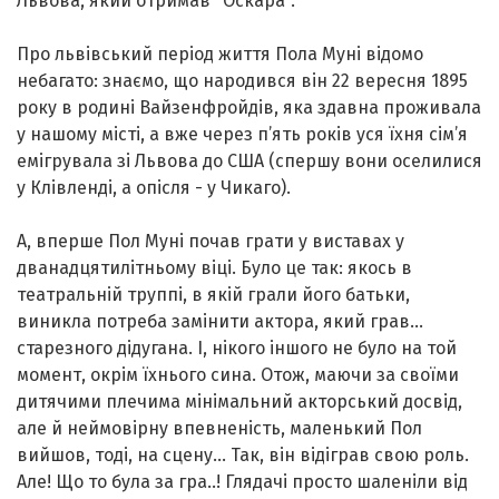
Львова, який отримав "Оскара".
Про львівський період життя Пола Муні відомо
небагато: знаємо, що народився він 22 вересня 1895
року в родині Вайзенфройдів, яка здавна проживала
у нашому місті, а вже через п’ять років уся їхня сім’я
емігрувала зі Львова до США (спершу вони оселилися
у Клівленді, а опісля - у Чикаго).
А, вперше Пол Муні почав грати у виставах у
дванадцятилітньому віці. Було це так: якось в
театральній труппі, в якій грали його батьки,
виникла потреба замінити актора, який грав...
старезного дідугана. І, нікого іншого не було на той
момент, окрім їхнього сина. Отож, маючи за своїми
дитячими плечима мінімальний акторський досвід,
але й неймовірну впевненість, маленький Пол
вийшов, тоді, на сцену... Так, він відіграв свою роль.
Але! Що то була за гра..! Глядачі просто шаленіли від