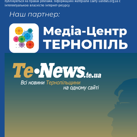
публікуються на правах реклами. Інформаційні матеріали сайту uanews.org.ua є
інтелектуальною власністю інтернет-ресурсу