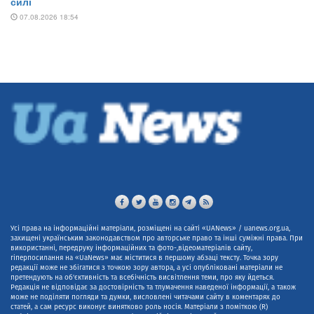
Усі права на інформаційні матеріали, розміщені на сайті «UANews» / uanews.org.ua,
захищені українським законодавством про авторське право та інші суміжні права. При
використанні, передруку інформаційних та фото-,відеоматеріалів сайту,
гіперпосилання на «UaNews» має міститися в першому абзаці тексту. Точка зору
редакції може не збігатися з точкою зору автора, а усі опубліковані матеріали не
претендують на об'єктивність та всебічність висвітлення теми, про яку йдеться.
Редакція не відповідає за достовірність та тлумачення наведеної інформації, а також
може не поділяти погляди та думки, висловлені читачами сайту в коментарях до
статей, а сам ресурс виконує винятково роль носія. Матеріали з поміткою (R)