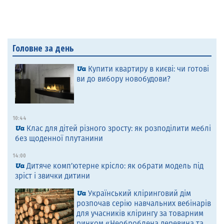
Головне за день
Купити квартиру в києві: чи готові
ви до вибору новобудови?
10:44
Клас для дітей різного зросту: як розподілити меблі
без щоденної плутанини
14:00
Дитяче комп’ютерне крісло: як обрати модель під
зріст і звички дитини
Український кліринговий дім
розпочав серію навчальних вебінарів
для учасників клірингу за товарним
ринком «Необроблена деревина та