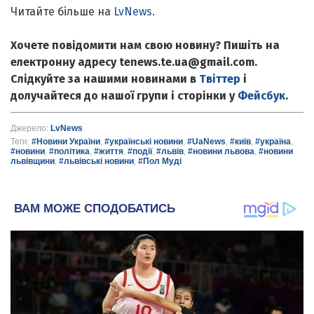
Читайте більше на
LvNews
.
Хочете повідомити нам свою новину? Пишіть на
електронну адресу tenews.te.ua@gmail.com.
Слідкуйте за нашими новинами в
Твіттер
і
долучайтеся до нашої групи і сторінки у
Фейсбук
.
Джерело:
LvNews
Теги:
#Новини України
,
#українські новини
,
#UaNews
,
#київ
,
#україна
,
#новини
,
#політика
,
#життя
,
#події
,
#львів
,
#новини львова
,
#новини
львівщини
,
#львівські новини
,
#Пол Муді