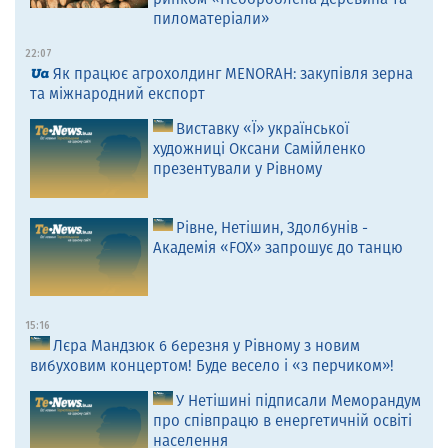
пиломатеріали»
22:07
Як працює агрохолдинг MENORAH: закупівля зерна
та міжнародний експорт
Виставку «Ї» української
художниці Оксани Самійленко
презентували у Рівному
Рівне, Нетішин, Здолбунів -
Академія «FOX» запрошує до танцю
15:16
Лєра Мандзюк 6 березня у Рівному з новим
вибуховим концертом! Буде весело і «з перчиком»!
У Нетішині підписали Меморандум
про співпрацю в енергетичній освіті
населення