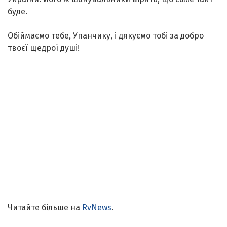
буде.
Обіймаємо тебе, Упанчику, і дякуємо тобі за добро
твоєї щедрої душі!
Читайте більше на
RvNews
.