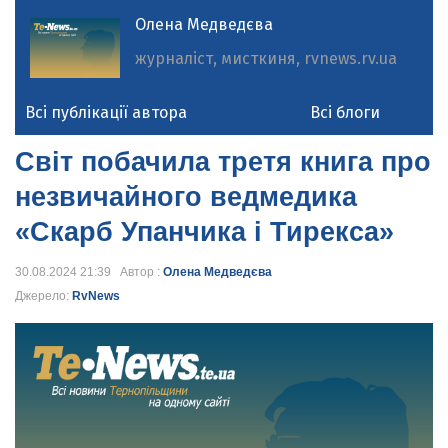
Олена Медведєва
журналіст, миcткиня, rvnews.rv.ua
Всі публікації автора
Всі блоги
Cвіт побачила третя книга про
незвичайного ведмедика
«Скарб Упанчика і Тирекса»
30.08.2024 21:39 Автор :
Олена Медведєва
Джерело:
RvNews