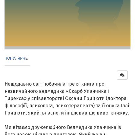
ПОПУЛЯРНЕ
Нещодавно світ побачила третя книга про
незвичайного ведмедика «Скарб Упанчика і
Тирекса» у співавторстві Оксани Грицюти (доктора
філософії, психолога, психотерапевта) та її онука Іллі
Грицюти, який, власне, й ініціював цю диво-книжку.
Ми вітаємо дружелюбного Ведмедика Упанчика із
його новою цікавою пригодою. Який же він