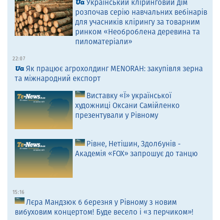
Український кліринговий дім
розпочав серію навчальних вебінарів
для учасників клірингу за товарним
ринком «Необроблена деревина та
пиломатеріали»
22:07
Як працює агрохолдинг MENORAH: закупівля зерна
та міжнародний експорт
Виставку «Ї» української
художниці Оксани Самійленко
презентували у Рівному
Рівне, Нетішин, Здолбунів -
Академія «FOX» запрошує до танцю
15:16
Лєра Мандзюк 6 березня у Рівному з новим
вибуховим концертом! Буде весело і «з перчиком»!