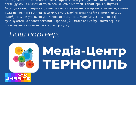
претендують на об'єктивність та всебічність висвітлення теми, про яку йдеться.
Редакція не відповідає за достовірність та тлумачення наведеної інформації, а також
може не поділяти погляди та думки, висловлені читачами сайту в коментарях до
статей, а сам ресурс виконує винятково роль носія. Матеріали з поміткою (R)
публікуються на правах реклами. Інформаційні матеріали сайту uanews.org.ua є
інтелектуальною власністю інтернет-ресурсу