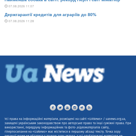
Усі права на інформаційні матеріали, розміщені на сайті «UANews» / uanews.org.ua,
захищені українським законодавством про авторське право та інші суміжні права. При
використанні, передруку інформаційних та фото-,відеоматеріалів сайту,
гіперпосилання на «UaNews» має міститися в першому абзаці тексту. Точка зору
редакції може не збігатися з точкою зору автора, а усі опубліковані матеріали не