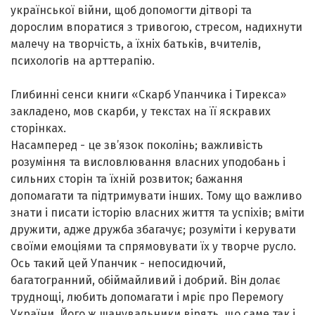
української війни, щоб допомогти дітворі та
дорослим впоратися з тривогою, стресом, надихнути
малечу на творчість, а їхніх батьків, вчителів,
психологів на арттерапію.
Глибинні сенси книги «Скарб Упанчика і Тирекса»
закладено, мов скарби, у текстах на її яскравих
сторінках.
Насамперед - це зв’язок поколінь; важливість
розуміння та висловлювання власних уподобань і
сильних сторін та їхній розвиток; бажання
допомагати та підтримувати інших. Тому що важливо
знати і писати історію власних життя та успіхів; вміти
дружити, адже дружба збагачує; розуміти і керувати
своїми емоціями та спрямовувати їх у творче русло.
Ось такий цей Упанчик - непосидючий,
багатогранний, обіймайливий і добрий. Він долає
труднощі, любить допомагати і мріє про Перемогу
України. Його ж шанувальники вірять, що саме так і