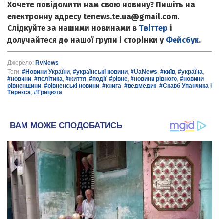
Хочете повідомити нам свою новину? Пишіть на
електронну адресу tenews.te.ua@gmail.com.
Слідкуйте за нашими новинами в
Твіттер
і
долучайтеся до нашої групи і сторінки у
Фейсбук
.
Джерело:
RvNews
Теги:
#Новини України
,
#українські новини
,
#UaNews
,
#київ
,
#україна
,
#новини
,
#політика
,
#життя
,
#події
,
#рівне
,
#новини рівного
,
#новини
рівненщини
,
#рівненські новини
,
#книга
,
#ведмедик
,
#Скарб Упанчика і
Тирекса
,
#Грицюта