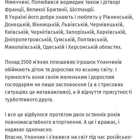
Німеччині. Полюбився ведмедик також і дітворі
Франції, Великої Британії, Шотландії.
В Україні його добре знають і люблять у Рівненській,
Донецькій, Вінницькій, Львівській, Чернівецькій,
Київській, Чернігівській, Запорізькій, Харківській,
Дніпропетровській, Сумській, Полтавській,
Миколаївській, Одеській і Херсонській областях.
Понад 2500 м‘яких плюшевих іграшок Упанчиків
обіймають діток та дорослих по всьому світу. І
приносять вони своїм маленьким і дорослим
господарям не лише заспокоєння (а в стресових
ситуаціях це мегаважливо), а й відчуття присутності
турботливого друга.
І все це відбулося протягом двох останніх років
повномасштабного вторгнення. А це і вражає, і
надихає одночасно.
Власне, Упанчик і з‘явився на світ під час російсько-