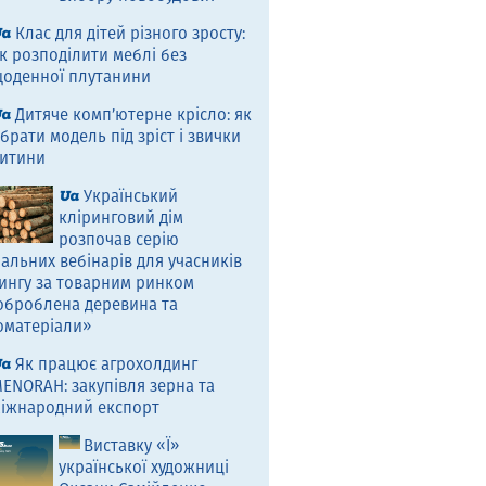
Клас для дітей різного зросту:
к розподілити меблі без
оденної плутанини
Дитяче комп’ютерне крісло: як
брати модель під зріст і звички
итини
Український
кліринговий дім
розпочав серію
альних вебінарів для учасників
ингу за товарним ринком
оброблена деревина та
оматеріали»
Як працює агрохолдинг
ENORAH: закупівля зерна та
іжнародний експорт
Виставку «Ї»
української художниці