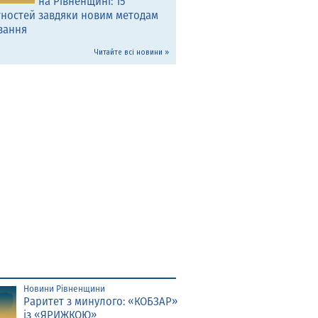
на Рівненщині: 15
тностей завдяки новим методам
вання
Читайте всі новини »
Новини Рівненщини
Раритет з минулого: «КОБЗАР»
із «ЯРИЖКОЮ»