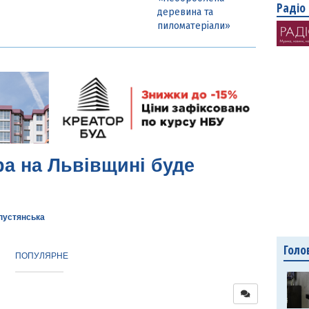
Радіо
деревина та
пиломатеріали»
ра на Львівщині буде
пустянська
Голо
ПОПУЛЯРНЕ