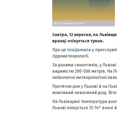
Фото з мережі Інтернет
Завтра, 12 вересня, на Львівщи
вранці очікується туман.
Про це
повідомили
у пресслужб
гідрометеорології.
За даними синоптиків, у Львові 
видимістю 200-500 метрів. На 
небезпечні метеорологічні яви
Протягом дня у Львові й на Льв
можливий невеликий дощ. Вітер
На Львівщині температура вночі 
Львові очікується 12-14° вночі й