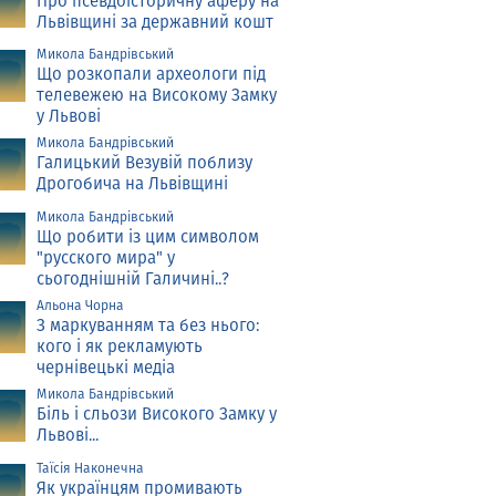
Про псевдоісторичну аферу на
Львівщині за державний кошт
Микола Бандрівський
Що розкопали археологи під
телевежею на Високому Замку
у Львові
Микола Бандрівський
Галицький Везувій поблизу
Дрогобича на Львівщині
Микола Бандрівський
Що робити із цим символом
"русского мира" у
сьогоднішній Галичині..?
Альона Чорна
З маркуванням та без нього:
кого і як рекламують
чернівецькі медіа
Микола Бандрівський
Біль і сльози Високого Замку у
Львові...
Таїсія Наконечна
Як українцям промивають