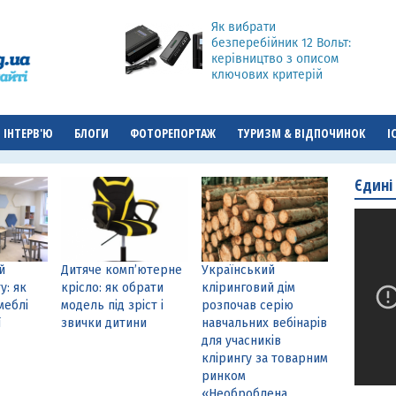
Як вибрати
безперебійник 12 Вольт:
керівництво з описом
ключових критерій
ІНТЕРВ'Ю
БЛОГИ
ФОТОРЕПОРТАЖ
ТУРИЗМ & ВІДПОЧИНОК
І
Єдині
й
Дитяче комп’ютерне
Український
у: як
крісло: як обрати
кліринговий дім
меблі
модель під зріст і
розпочав серію
ї
звички дитини
навчальних вебінарів
для учасників
клірингу за товарним
ринком
«Необроблена