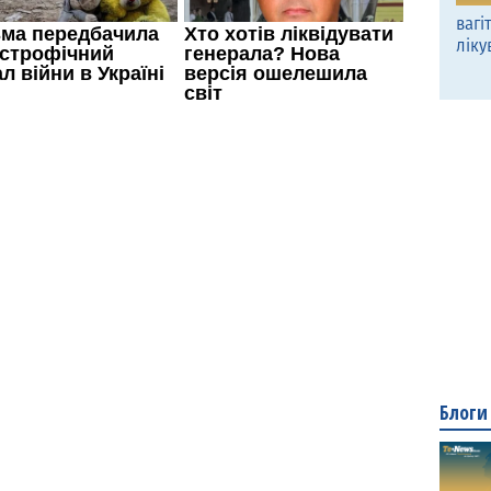
вагі
ліку
Блоги