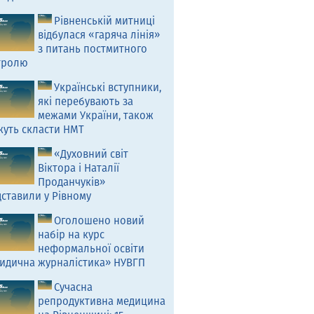
Рівненській митниці
відбулася «гаряча лінія»
з питань постмитного
тролю
Українські вступники,
які перебувають за
межами України, також
жуть скласти НМТ
«Духовний світ
Віктора і Наталії
Проданчуків»
ставили у Рівному
Оголошено новий
набір на курс
неформальної освіти
идична журналістика» НУВГП
Сучасна
репродуктивна медицина