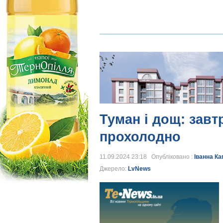
Туман і дощ: завт
прохолодно
11.09.2024 23:18 Опубліковано :
Іванна Ка
Джерело:
LvNews