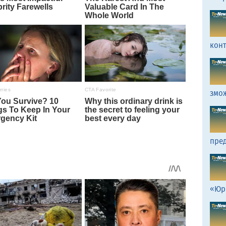
кон
змо
пред
«Юр