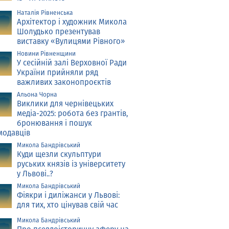
Наталія Рівненська
Архітектор і художник Микола
Шолудько презентував
виставку «Вулицями Рівного»
Новини Рівненщини
У сесійній залі Верховної Ради
України прийняли ряд
важливих законопроєктів
Альона Чорна
Виклики для чернівецьких
медіа-2025: робота без грантів,
бронювання і пошук
модавців
Микола Бандрівський
Куди щезли скульптури
руських князів із університету
у Львові..?
Микола Бандрівський
Фіякри і диліжанси у Львові:
для тих, хто цінував свій час
Микола Бандрівський