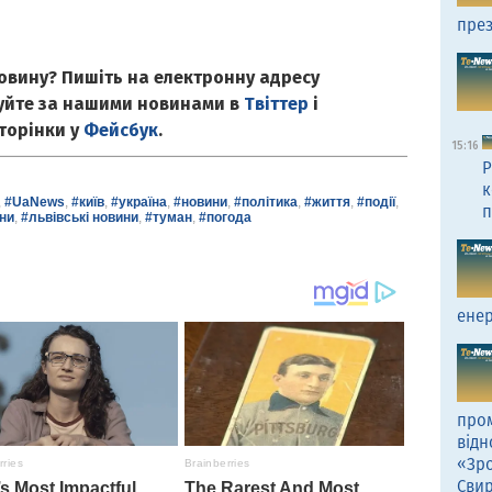
през
овину? Пишіть на електронну адресу
куйте за нашими новинами в
Твіттер
і
сторінки у
Фейсбук
.
15:16
Р
к
,
#UaNews
,
#київ
,
#україна
,
#новини
,
#політика
,
#життя
,
#події
,
п
ни
,
#львівські новини
,
#туман
,
#погода
енер
пром
відн
«Зро
Сви