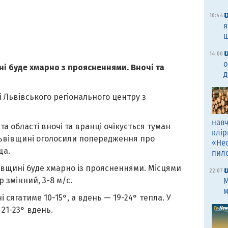
10:44
я
щ
14:00
о
ні буде хмарно з проясненнями. Вночі та
д
і Львівського регіонального центру з
навч
та області вночі та вранці очікується туман
клір
Львівщині оголосили попередження про
«Не
ща.
пил
івщині буде хмарно із проясненнями. Місцями
22:07
 змінний, 3-8 м/с.
M
м
сягатиме 10-15°, а вдень — 19-24° тепла. У
 21-23° вдень.