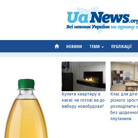
НОВИНИ
ТЕМИ
ПУБЛІКАЦІЇ
Купити квартиру в
Клас для діте
києві: чи готові ви до
різного зрост
вибору новобудови?
розподілити 
без щоденно
плутанини