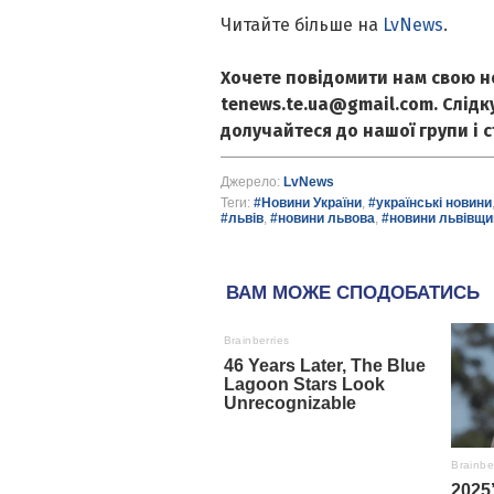
Читайте більше на
LvNews
.
Хочете повідомити нам свою н
tenews.te.ua@gmail.com. Слід
долучайтеся до нашої групи і 
Джерело:
LvNews
Теги:
#Новини України
,
#українські новини
#львів
,
#новини львова
,
#новини львівщи