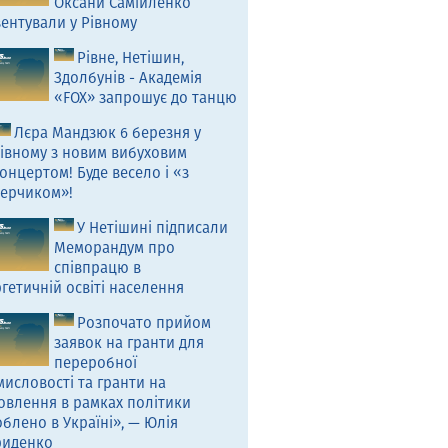
Оксани Самійленко
ентували у Рівному
Рівне, Нетішин,
Здолбунів - Академія
«FOX» запрошує до танцю
Лєра Мандзюк 6 березня у
івному з новим вибуховим
онцертом! Буде весело і «з
ерчиком»!
У Нетішині підписали
Меморандум про
співпрацю в
гетичній освіті населення
Розпочато прийом
заявок на гранти для
переробної
исловості та гранти на
овлення в рамках політики
блено в Україні», — Юлія
риденко