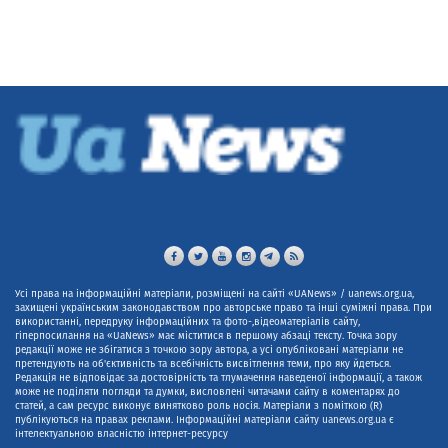
Усі права на інформаційні матеріали, розміщені на сайті «UANews» / uanews.org.ua,
захищені українським законодавством про авторське право та інші суміжні права. При
використанні, передруку інформаційних та фото-,відеоматеріалів сайту,
гіперпосилання на «UaNews» має міститися в першому абзаці тексту. Точка зору
редакції може не збігатися з точкою зору автора, а усі опубліковані матеріали не
претендують на об'єктивність та всебічність висвітлення теми, про яку йдеться.
Редакція не відповідає за достовірність та тлумачення наведеної інформації, а також
може не поділяти погляди та думки, висловлені читачами сайту в коментарях до
статей, а сам ресурс виконує винятково роль носія. Матеріали з поміткою (R)
публікуються на правах реклами. Інформаційні матеріали сайту uanews.org.ua є
інтелектуальною власністю інтернет-ресурсу