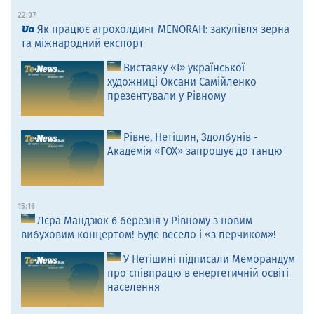
22:07
Як працює агрохолдинг MENORAH: закупівля зерна
та міжнародний експорт
Виставку «Ї» української
художниці Оксани Самійленко
презентували у Рівному
Рівне, Нетішин, Здолбунів -
Академія «FOX» запрошує до танцю
15:16
Лєра Мандзюк 6 березня у Рівному з новим
вибуховим концертом! Буде весело і «з перчиком»!
У Нетішині підписали Меморандум
про співпрацю в енергетичній освіті
населення