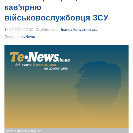
кав'ярню
військовослужбовця ЗСУ
16.09.2024 17:52 Опубліковано :
Іванна Капустянська
Джерело:
LvNews
Фото з мережі Інтернет