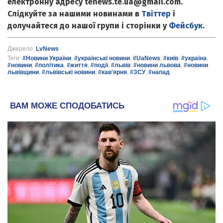
електронну адресу tenews.te.ua@gmail.com.
Слідкуйте за нашими новинами в
Твіттер
і
долучайтеся до нашої групи і сторінки у
Фейсбук
.
Джерело:
LvNews
Теги:
#Новини України
,
#українські новини
,
#UaNews
,
#київ
,
#україна
,
#новини
,
#політика
,
#життя
,
#події
,
#львів
,
#новини львова
,
#новини
львівщини
,
#львівські новини
,
#кав'ярня
,
#ЗСУ
,
#напад