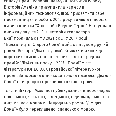
списку Премії Валерія Шевчука. Того ж 2015 року
Вікторія Амеліна призупинила кар’єру в
інформаційних технологіях, щоб присвятити себе
письменницькій роботі. 2016 року вийшла її перша
дитяча книжка “Хтось, або Водяне Серце”. Наступна її
книжка для дітей “Е-е-есторії екскаватора
Еки” побачила світ у 2021 році. У 2017 році
"Видавництві Старого Лева" вийшов друком другий
роман Вікторії “Дім для Дома”. Книжка ввійшла до
коротких списків національних та міжнародних
премій: “ЛітАкцент року – 2017”, Премії міста
літератури ЮНЕСКО, Європейської літературної
премії. Запорізька книжкова толока назвала "Дім для
Дома" найкращою прозовою книжкою року.
Тексти Вікторії Амеліної публікувалися в перекладах
польською, чеською, німецькою, нідерландською та
англійською мовами. Нещодавно роман “Дім для
Дома”» було перекладено іспанською мовою.