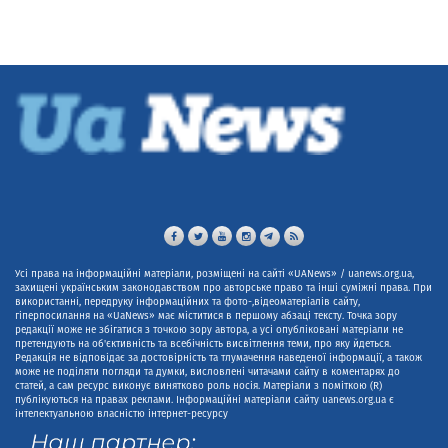
Усі права на інформаційні матеріали, розміщені на сайті «UANews» / uanews.org.ua,
захищені українським законодавством про авторське право та інші суміжні права. При
використанні, передруку інформаційних та фото-,відеоматеріалів сайту,
гіперпосилання на «UaNews» має міститися в першому абзаці тексту. Точка зору
редакції може не збігатися з точкою зору автора, а усі опубліковані матеріали не
претендують на об'єктивність та всебічність висвітлення теми, про яку йдеться.
Редакція не відповідає за достовірність та тлумачення наведеної інформації, а також
може не поділяти погляди та думки, висловлені читачами сайту в коментарях до
статей, а сам ресурс виконує винятково роль носія. Матеріали з поміткою (R)
публікуються на правах реклами. Інформаційні матеріали сайту uanews.org.ua є
інтелектуальною власністю інтернет-ресурсу