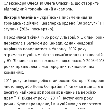
Олександра Олеся та Олега Ольжича, що створить
відповідний топонімічний ансамбль.
Вікторія Амеліна
- українська письменниця та
громадська діячка. Кавалерка ордена “За заслуги” III
ступеня (2024, посмертно).
Народилася 1 січня 1986 року у Львові. У шкільні роки
переїхала з батьком до Канади, однак невдовзі
вирішила повернутися в Україну. 2007 року
отримала ступінь магістра комп’ютерних технологій
у НУ “Львівська політехніка» з відзнакою. У 2005–2015
роках працювала в міжнародних технологічних
компаніях.
2014 року вийшов дебютний роман Вікторії “Синдром
листопаду, або Homo Compatiens”. Книжка ввійшла в
десятку найкращих прозових видань за версією
премії “ЛітАкцент року – 2014”. Наступного року
роман було перевидано, і він увійшов до короткого