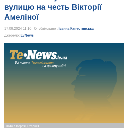
вулицю на честь Вікторії
Амеліної
17.09.2024 11:10 Опубліковано :
Іванна Капустянська
Джерело:
LvNews
Фото з мережі Інтернет