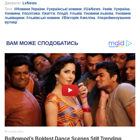
Джерело:
LvNews
Теги:
#Новини України
,
#українські новини
,
#UaNews
,
#київ
,
#україна
,
#новини
,
#політика
,
#життя
,
#події
,
#львів
,
#новини львова
,
#новини
львівщини
,
#львівські новини
,
#Вікторія Амеліна
,
#перейменування
вулиці