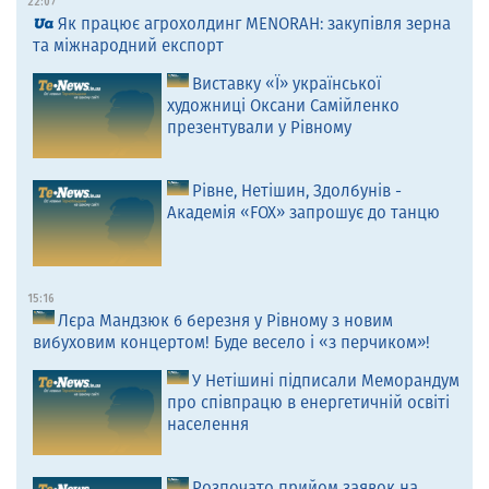
22:07
Як працює агрохолдинг MENORAH: закупівля зерна
та міжнародний експорт
Виставку «Ї» української
художниці Оксани Самійленко
презентували у Рівному
Рівне, Нетішин, Здолбунів -
Академія «FOX» запрошує до танцю
15:16
Лєра Мандзюк 6 березня у Рівному з новим
вибуховим концертом! Буде весело і «з перчиком»!
У Нетішині підписали Меморандум
про співпрацю в енергетичній освіті
населення
Розпочато прийом заявок на