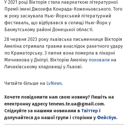
У 2021 році Вікторія стала лавреаткою літературної
Премії імені Джозефа Конрада-Коженьовського. Того
ж року заснувала Нью-Йоркський літературний
фестиваль, що відбувався в селищі Нью-Йорк у
Бахмутському районі Донецької області.
28 червня 2023 року львівська письменниця Вікторія
Амеліна отримала травми внаслідок ракетного удару
по Краматорську. 3 липня вона померла в лікарні
Мечникова у Дніпрі. Вікторію Амеліну
поховали
на
Личаківському кладовищі у Львові.
Читайте більше на
LvNews
.
Хочете повідомити нам свою новину? Пишіть на
електронну адресу tenews.te.ua@gmail.com.
Слідкуйте за нашими новинами в
Твіттер
і
долучайтеся до нашої групи і сторінки у
Фейсбук
.