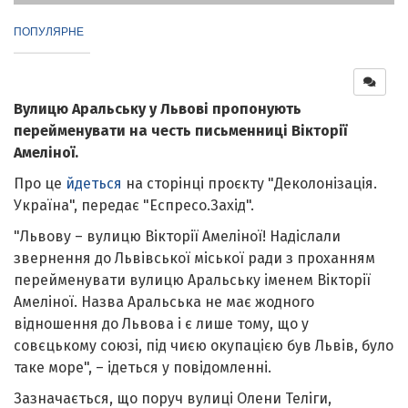
ПОПУЛЯРНЕ
Вулицю Аральську у Львові пропонують
перейменувати на честь письменниці Вікторії
Амеліної.
Про це
йдеться
на сторінці проєкту "Деколонізація.
Україна", передає "Еспресо.Захід".
"Львову – вулицю Вікторії Амеліної! Надіслали
звернення до Львівської міської ради з проханням
перейменувати вулицю Аральську іменем Вікторії
Амеліної. Назва Аральська не має жодного
відношення до Львова і є лише тому, що у
совєцькому союзі, під чиєю окупацією був Львів, було
таке море", – ідеться у повідомленні.
Зазначається, що поруч вулиці Олени Теліги,