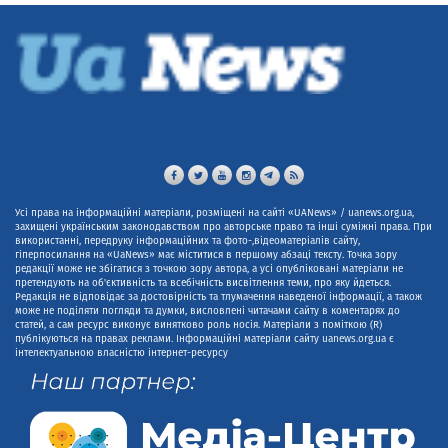
Усі права на інформаційні матеріали, розміщені на сайті «UANews» / uanews.org.ua,
захищені українським законодавством про авторське право та інші суміжні права. При
використанні, передруку інформаційних та фото-,відеоматеріалів сайту,
гіперпосилання на «UaNews» має міститися в першому абзаці тексту. Точка зору
редакції може не збігатися з точкою зору автора, а усі опубліковані матеріали не
претендують на об'єктивність та всебічність висвітлення теми, про яку йдеться.
Редакція не відповідає за достовірність та тлумачення наведеної інформації, а також
може не поділяти погляди та думки, висловлені читачами сайту в коментарях до
статей, а сам ресурс виконує винятково роль носія. Матеріали з поміткою (R)
публікуються на правах реклами. Інформаційні матеріали сайту uanews.org.ua є
інтелектуальною власністю інтернет-ресурсу