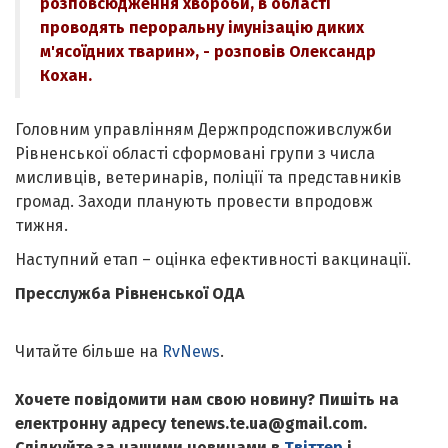
розповсюдження хвороби, в області
проводять пероральну імунізацію диких
м'ясоїдних тварин», - розповів Олександр
Кохан.
Головним управлінням Держпродспоживслужби
Рівненської області сформовані групи з числа
мисливців, ветеринарів, поліції та представників
громад. Заходи планують провести впродовж
тижня.
Наступний етап – оцінка ефективності вакцинації.
Пресслужба Рівненської ОДА
Читайте більше на
RvNews
.
Хочете повідомити нам свою новину? Пишіть на
електронну адресу tenews.te.ua@gmail.com.
Слідкуйте за нашими новинами в
Твіттер
і