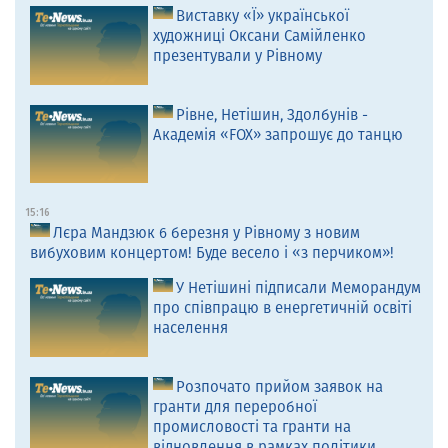
Виставку «Ї» української
художниці Оксани Самійленко
презентували у Рівному
Рівне, Нетішин, Здолбунів -
Академія «FOX» запрошує до танцю
15:16
Лєра Мандзюк 6 березня у Рівному з новим
вибуховим концертом! Буде весело і «з перчиком»!
У Нетішині підписали Меморандум
про співпрацю в енергетичній освіті
населення
Розпочато прийом заявок на
гранти для переробної
промисловості та гранти на
відновлення в рамках політики