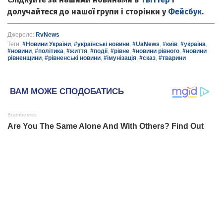
долучайтеся до нашої групи і сторінки у
Фейсбук
.
Джерело:
RvNews
Теги:
#Новини України
,
#українські новини
,
#UaNews
,
#київ
,
#україна
,
#новини
,
#політика
,
#життя
,
#події
,
#рівне
,
#новини рівного
,
#новини
рівненщини
,
#рівненські новини
,
#імунізація
,
#сказ
,
#тварини