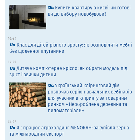
Купити квартиру в києві: чи готові
ви до вибору новобудови?
10:44
Клас для дітей різного зросту: як розподілити меблі
без щоденної плутанини
14:00
Дитяче комп’ютерне крісло: як обрати модель під
зріст і звички дитини
Український кліринговий дім
розпочав серію навчальних вебінарів
для учасників клірингу за товарним
ринком «Необроблена деревина та
пиломатеріали»
22:07
Як працює агрохолдинг MENORAH: закупівля зерна
та міжнародний експорт