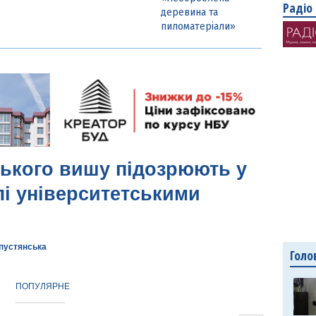
Радіо
деревина та
пиломатеріали»
ького вишу підозрюють у
лі університетськими
апустянська
Голо
ПОПУЛЯРНЕ