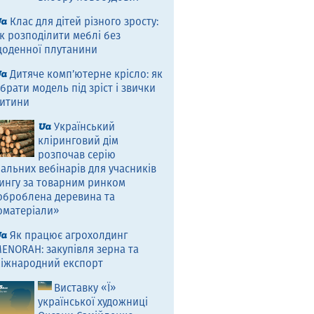
Клас для дітей різного зросту:
к розподілити меблі без
оденної плутанини
Дитяче комп’ютерне крісло: як
брати модель під зріст і звички
итини
Український
кліринговий дім
розпочав серію
альних вебінарів для учасників
ингу за товарним ринком
оброблена деревина та
оматеріали»
Як працює агрохолдинг
ENORAH: закупівля зерна та
іжнародний експорт
Виставку «Ї»
української художниці