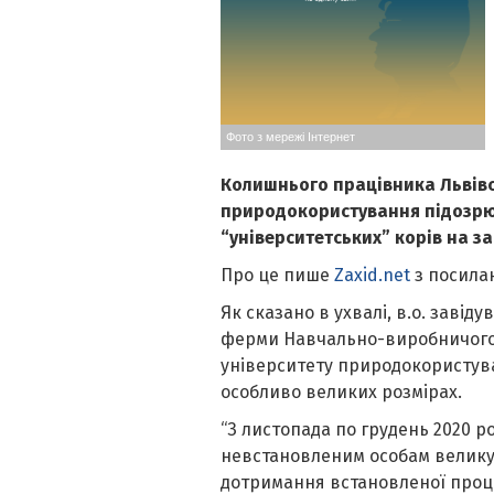
Фото з мережі Інтернет
Колишнього працівника Львівс
природокористування підозрю
“університетських” корів на за
Про це пише
Zaxid.net
з посилан
Як сказано в ухвалі, в.о. заві
ферми Навчально-виробничого 
університету природокористува
особливо великих розмірах.
“З листопада по грудень 2020 р
невстановленим особам велику р
дотримання встановленої процед