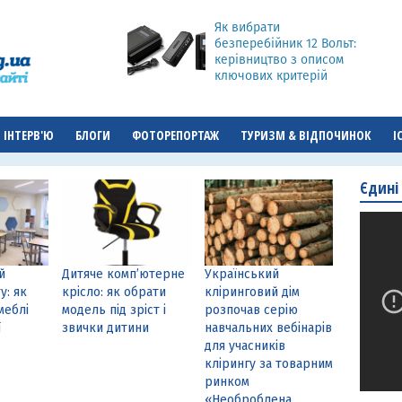
Як вибрати
безперебійник 12 Вольт:
керівництво з описом
ключових критерій
ІНТЕРВ'Ю
БЛОГИ
ФОТОРЕПОРТАЖ
ТУРИЗМ & ВІДПОЧИНОК
І
Єдині
й
Дитяче комп’ютерне
Український
у: як
крісло: як обрати
кліринговий дім
меблі
модель під зріст і
розпочав серію
ї
звички дитини
навчальних вебінарів
для учасників
клірингу за товарним
ринком
«Необроблена