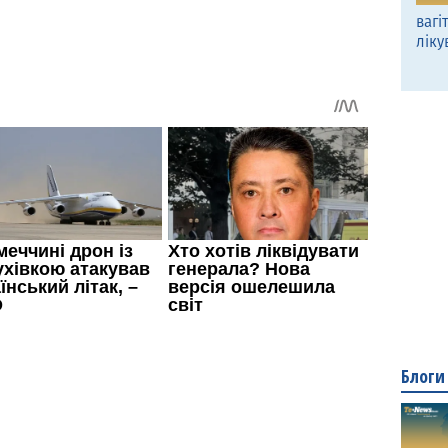
вагі
ліку
Блоги