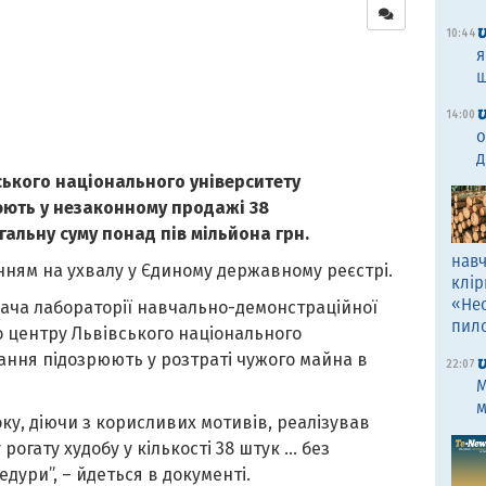
10:44
я
щ
14:00
о
д
ького національного університету
ють у незаконному продажі 38
гальну суму понад пів мільйона грн.
навч
ням на ухвалу у Єдиному державному реєстрі.
клір
«Не
дувача лабораторії навчально-демонстраційної
пил
центру Львівського національного
ння підозрюють у розтраті чужого майна в
22:07
M
м
оку, діючи з корисливих мотивів, реалізував
огату худобу у кількості 38 штук … без
ури”, – йдеться в документі.