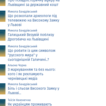
Про псевдоісторичну аферу на
Львівщині за державний кошт
Микола Бандрівський
Що розкопали археологи під
телевежею на Високому Замку
у Львові
Микола Бандрівський
Галицький Везувій поблизу
Дрогобича на Львівщині
Микола Бандрівський
Що робити із цим символом
"русского мира" у
сьогоднішній Галичині..?
Альона Чорна
З маркуванням та без нього:
кого і як рекламують
чернівецькі медіа
Микола Бандрівський
Біль і сльози Високого Замку у
Львові...
Таїсія Наконечна
Як українцям промивають