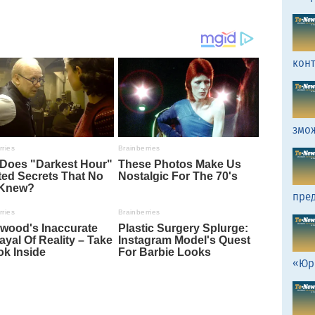
кон
змо
пред
«Юр