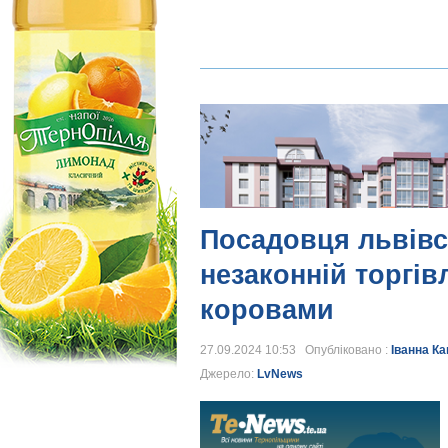
Посадовця львівс
незаконній торгів
коровами
27.09.2024 10:53 Опубліковано :
Іванна К
Джерело:
LvNews