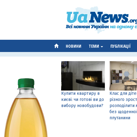
НОВИНИ
ТЕМИ
ПУБЛІКАЦІЇ
Купити квартиру в
Клас для діте
києві: чи готові ви до
різного зрост
вибору новобудови?
розподілити 
без щоденно
плутанини