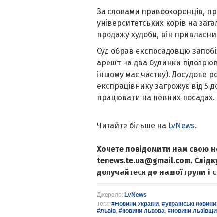
За словами правоохоронців, пр
університетських корів на загал
продажу худоби, він привласни
Суд обрав експосадовцю запобіж
арешт на два будинки підозрюва
іншому має частку). Досудове р
експрацівнику загрожує від 5 д
працювати на певних посадах.
Читайте більше на
LvNews
.
Хочете повідомити нам свою н
tenews.te.ua@gmail.com. Слід
долучайтеся до нашої групи і 
Джерело:
LvNews
Теги:
#Новини України
,
#українські новини
#львів
,
#новини львова
,
#новини львівщи