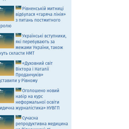
Рівненській митниці
відбулася «гаряча лінія»
з питань постмитного
тролю
Українські вступники,
які перебувають за
межами України, також
жуть скласти НМТ
«Духовний світ
Віктора і Наталії
Проданчуків»
ставили у Рівному
Оголошено новий
набір на курс
неформальної освіти
идична журналістика» НУВГП
Сучасна
репродуктивна медицина