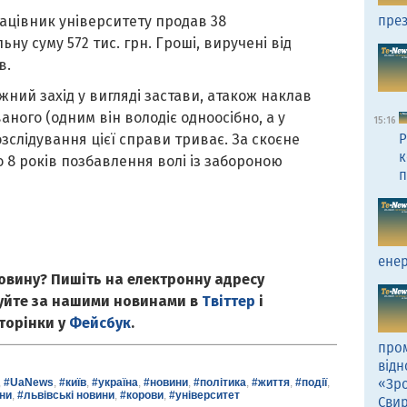
през
ацівник університету продав 38
ьну суму 572 тис. грн. Гроші, виручені від
в.
ний захід у вигляді застави, атакож наклав
ного (одним він володіє одноосібно, а у
15:16
Р
озслідування цієї справи триває. За скоєне
к
о 8 років позбавлення волі із забороною
п
енер
овину? Пишіть на електронну адресу
куйте за нашими новинами в
Твіттер
і
сторінки у
Фейсбук
.
пром
відн
«Зро
,
#UaNews
,
#київ
,
#україна
,
#новини
,
#політика
,
#життя
,
#події
,
ни
,
#львівські новини
,
#корови
,
#університет
Сви