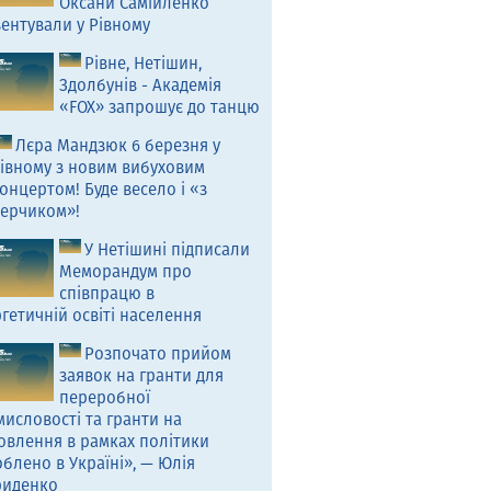
Оксани Самійленко
ентували у Рівному
Рівне, Нетішин,
Здолбунів - Академія
«FOX» запрошує до танцю
Лєра Мандзюк 6 березня у
івному з новим вибуховим
онцертом! Буде весело і «з
ерчиком»!
У Нетішині підписали
Меморандум про
співпрацю в
гетичній освіті населення
Розпочато прийом
заявок на гранти для
переробної
исловості та гранти на
овлення в рамках політики
блено в Україні», — Юлія
риденко