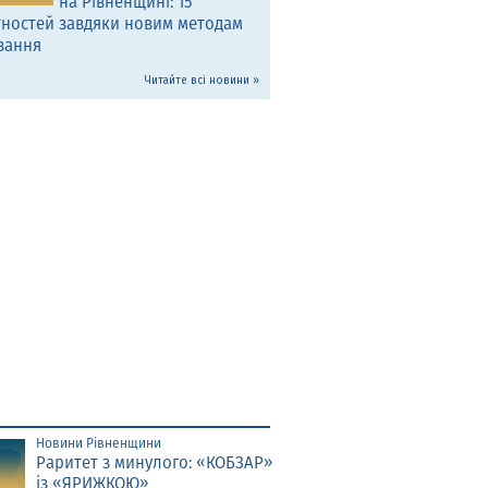
на Рівненщині: 15
тностей завдяки новим методам
вання
Читайте всі новини »
Новини Рівненщини
Раритет з минулого: «КОБЗАР»
із «ЯРИЖКОЮ»