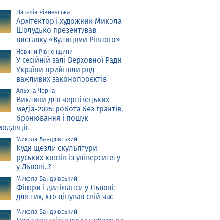
Наталія Рівненська
Архітектор і художник Микола
Шолудько презентував
виставку «Вулицями Рівного»
Новини Рівненщини
У сесійній залі Верховної Ради
України прийняли ряд
важливих законопроєктів
Альона Чорна
Виклики для чернівецьких
медіа-2025: робота без грантів,
бронювання і пошук
модавців
Микола Бандрівський
Куди щезли скульптури
руських князів із університету
у Львові..?
Микола Бандрівський
Фіякри і диліжанси у Львові:
для тих, хто цінував свій час
Микола Бандрівський